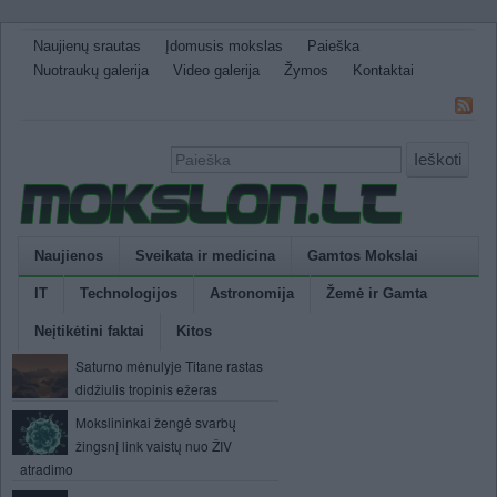
Naujienų srautas
Įdomusis mokslas
Paieška
Nuotraukų galerija
Video galerija
Žymos
Kontaktai
Ieškoti
Naujienos
Sveikata ir medicina
Gamtos Mokslai
IT
Technologijos
Astronomija
Žemė ir Gamta
Neįtikėtini faktai
Kitos
Saturno mėnulyje Titane rastas
didžiulis tropinis ežeras
Mokslininkai žengė svarbų
žingsnį link vaistų nuo ŽIV
atradimo