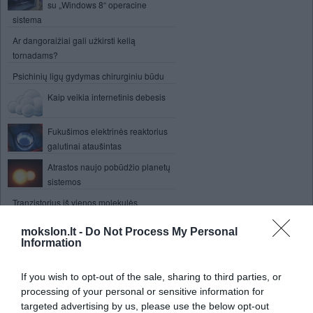
su „Windows 8“ operacine
sistema
Ar dangoraižiai gali užkirsti kelią
tornadams?
Psichinių ligų gydymas chirurginiu būdu
Kaip veikia internetinis debesis
Fukušimos elektrinės reaktorius
galutinai ataušintas
Atrastos naujo pobūdžio planetų
sistemos
Tranzistorius iš vienos molekulės
Mokslininkai pasitelkė tarantulus,
mokslon.lt -
Do Not Process My Personal
norėdami ištirti žmonių baimes
Information
Sukurti efektyvesni saulės
gamybos prietaisai
If you wish to opt-out of the sale, sharing to third parties, or
processing of your personal or sensitive information for
Kanados atominėje elektrinėje
targeted advertising by us, please use the below opt-out
įvyko avarija