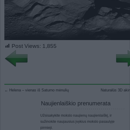
Post Views:
1,855
Post navigation
←
Helena – vienas iš Saturno mėnulių
Naturalūs 3D aki
Naujienlaiškio prenumerata
Užsisakykite mokslo naujienų naujienlaiškį, ir
sužinokite naujausius įvykius mokslo pasaulyje
pirmieji.