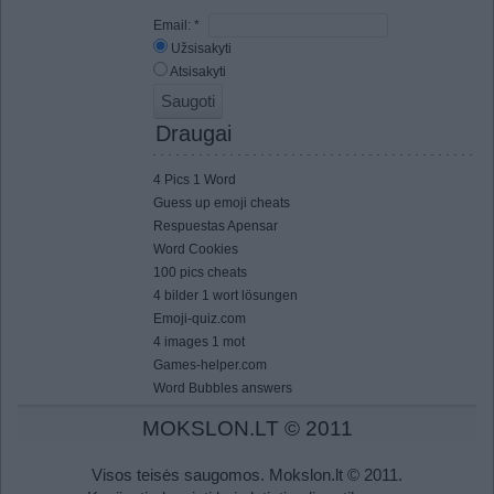
Email:
*
Užsisakyti
Atsisakyti
Draugai
4 Pics 1 Word
Guess up emoji cheats
Respuestas Apensar
Word Cookies
100 pics cheats
4 bilder 1 wort lösungen
Emoji-quiz.com
4 images 1 mot
Games-helper.com
Word Bubbles answers
MOKSLON.LT © 2011
Visos teisės saugomos. Mokslon.lt © 2011.