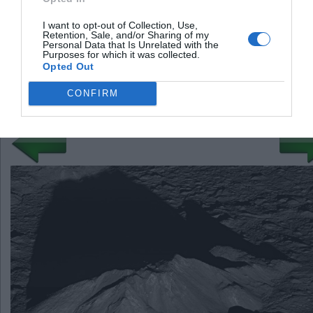
Skaitmeninis galinio vaizdo
veidrodėlis: iš automobilių sporto
I want to opt-out of Collection, Use,
– į serijinę gamybą
Retention, Sale, and/or Sharing of my
Personal Data that Is Unrelated with the
Živ viruso blokavimas
Purposes for which it was collected.
Opted Out
Mėnulio krateriai
CONFIRM