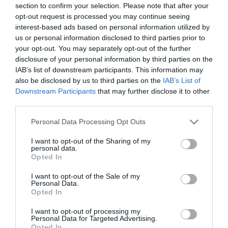
section to confirm your selection. Please note that after your
Nuo hakerių nukentėjo 73
opt-out request is processed you may continue seeing
tūkstančiai Suomijos vartotojų
interest-based ads based on personal information utilized by
us or personal information disclosed to third parties prior to
Kitoks požiūris į riebalus
your opt-out. You may separately opt-out of the further
disclosure of your personal information by third parties on the
Mokslininkai išaiškino vorų tinklo lipnumo
IAB’s list of downstream participants. This information may
paslaptį
also be disclosed by us to third parties on the
IAB’s List of
NASA šiandien paleis du mėnulio
Downstream Participants
that may further disclose it to other
palydovus
third parties.
Giliausia vieta žemėje - kitas
Personal Data Processing Opt Outs
pasaulis
I want to opt-out of the Sharing of my
Anglies monoksidas mažina
personal data.
stresą
Opted In
Eksperimentas: žmogus 2 paras
I want to opt-out of the Sale of my
kvėpuos tik augalų išskiriamu
Personal Data.
deguonimi
Opted In
Elektrinė smegenų stimuliacija
I want to opt-out of processing my
skatina naujų ląstelių atsiradimą
Personal Data for Targeted Advertising.
Opted In