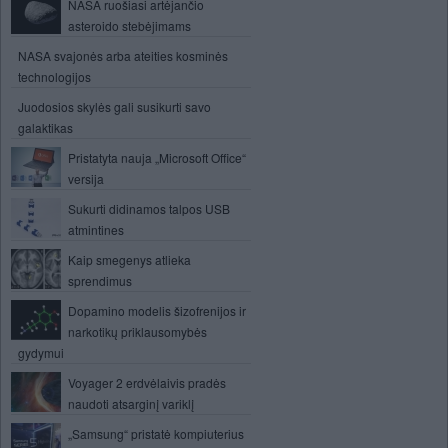
NASA ruošiasi artėjančio
asteroido stebėjimams
NASA svajonės arba ateities kosminės
technologijos
Juodosios skylės gali susikurti savo
galaktikas
Pristatyta nauja „Microsoft Office“
versija
Sukurti didinamos talpos USB
atmintines
Kaip smegenys atlieka
sprendimus
Dopamino modelis šizofrenijos ir
narkotikų priklausomybės
gydymui
Voyager 2 erdvėlaivis pradės
naudoti atsarginį variklį
„Samsung“ pristatė kompiuterius