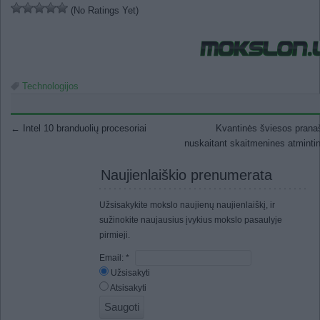
(No Ratings Yet)
Technologijos
Post navigation
←
Intel 10 branduolių procesoriai
Kvantinės šviesos pran
nuskaitant skaitmenines atmint
Naujienlaiškio prenumerata
Užsisakykite mokslo naujienų naujienlaiškį, ir
sužinokite naujausius įvykius mokslo pasaulyje
pirmieji.
Email:
*
Užsisakyti
Atsisakyti