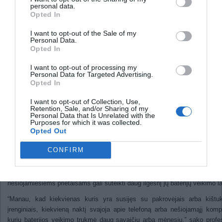
personal data.
atrastos beždžionių rūšies
Opted In
nuotraukos
Nauja technologija žymiai
I want to opt-out of the Sale of my
Personal Data.
Opted In
prailgina baterijų veikimo laiką
I want to opt-out of processing my
Personal Data for Targeted Advertising.
2011
Opted In
Technofilai jau senai svajoja apie mobili
I want to opt-out of Collection, Use,
įrenginius, kurie veikia ilgiau su plonesn
Retention, Sale, and/or Sharing of my
Personal Data that Is Unrelated with the
lengvesnėmis baterijomis. Jų noras netruku
Purposes for which it was collected.
būti patenkintas.
Opted Out
Ilinojaus valstijos universiteto inžinieriai sukūr
CONFIRM
mažos galios skaitmeninės atminties įrenginį,
yra greitesnis ir naudoja 100 kartų mažiau ene
nei kitos atmintinės. Ši technologija ate
nešiojamiesiems prietaisams gali suteikti daug ilgesnį jų baterijų veikimo la
“Manau, kad kiekvienas kuris yra susijęs su pakrovėjais arba kištuk
įrenginiais, kiekvieną naktį svajoja apie telefoną arba nešiojamąjį kompi
kurių baterijos veikimo trukmė daug savaičių arba mėnesių.” sako profe