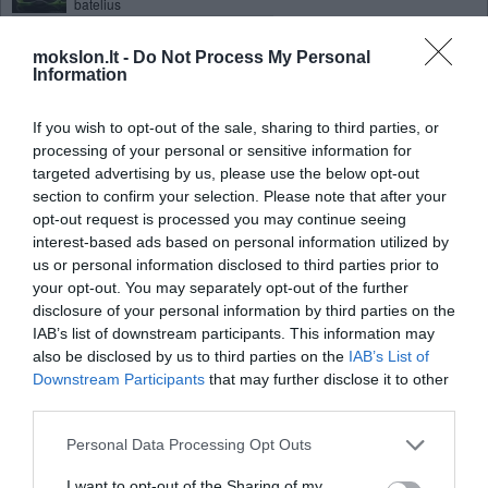
batelius
Kartų kaita kalta dėl atlaidesnio
mokslon.lt -
Do Not Process My Personal
požiūrio į internetinį saugumą
Information
Miniatiūriniai lazeriai padės
paleisti naujos kartos internetą
If you wish to opt-out of the sale, sharing to third parties, or
Aplinkos garsai veikia moksleivių
processing of your personal or sensitive information for
mokymosi rezultatus
targeted advertising by us, please use the below opt-out
section to confirm your selection. Please note that after your
Ličio paslaptys
opt-out request is processed you may continue seeing
Feroelektrinės nanodalelės –
interest-based ads based on personal information utilized by
ateities atmintinės
us or personal information disclosed to third parties prior to
your opt-out. You may separately opt-out of the further
Biokuro naudojimas taip pat
disclosure of your personal information by third parties on the
skatina šiltnamio efektą
IAB’s list of downstream participants. This information may
Beveik pusė asmeninių
also be disclosed by us to third parties on the
IAB’s List of
kompiuterių vartotojų naudojasi
Downstream Participants
that may further disclose it to other
nelegalia programine įranga
third parties.
Mūsų sielos slepiasi akyse
Personal Data Processing Opt Outs
Pasirodė pirmosios nesenai
I want to opt-out of the Sharing of my