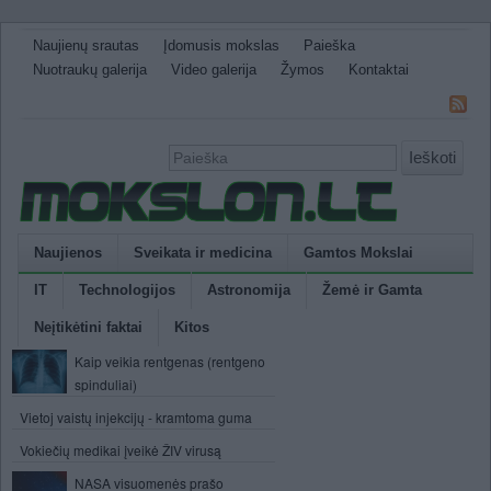
Naujienų srautas
Įdomusis mokslas
Paieška
Nuotraukų galerija
Video galerija
Žymos
Kontaktai
Ieškoti
Naujienos
Sveikata ir medicina
Gamtos Mokslai
IT
Technologijos
Astronomija
Žemė ir Gamta
Neįtikėtini faktai
Kitos
Kaip veikia rentgenas (rentgeno
spinduliai)
Vietoj vaistų injekcijų - kramtoma guma
Vokiečių medikai įveikė ŽIV virusą
NASA visuomenės prašo