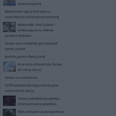
stoties programą
Mokslininkai ragina kurti ryšio su
nežemiškomis civilizacijomis protokolą
Baltarusiški „iPad žudikai“ –
kiniška piguva su vietinės
gamybos lipdukais
Google savo naršyklėje gali atsisakyti
adreso juostos
Įvertinta gamtos išteklių vertė
Kinai siūlo pritraukti prie Žemės
dar vieną mėnulį
Vaistai nuo melanomos
CERN pasistūmėta išgaunant daugiau
antivandenilio atomų
Visatos pakraščiuose aptiktos -
ultraraudonosios galaktikos
NBA uždraudė naudoti sportinius