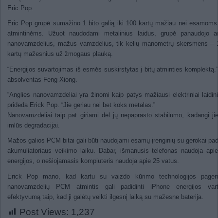
Eric Pop.
Eric Pop grupė sumažino 1 bito galią iki 100 kartų mažiau nei esamo
atmintinėms. Užuot naudodami metalinius laidus, grupė panaudojo an
nanovamzdelius, mažus vamzdelius, tik kelių manometrų skersmens – 
kartų mažesnius už žmogaus plauką.
“Energijos suvartojimas iš esmės suskirstytas į bitų atminties komplektą.
absolventas Feng Xiong.
“Anglies nanovamzdeliai yra žinomi kaip patys mažiausi elektriniai laidini
prideda Erick Pop. “Jie geriau nei bet koks metalas.”
Nanovamzdeliai taip pat giriami dėl jų nepaprasto stabilumo, kadangi ji
imlūs degradacijai.
Mažos galios PCM bitai gali būti naudojami esamų įrenginių su gerokai pad
akumuliatoriaus veikimo laiku. Dabar, išmanusis telefonas naudoja api
energijos, o nešiojamasis kompiuteris naudoja apie 25 vatus.
Erick Pop mano, kad kartu su vaizdo kūrimo technologijos pageri
nanovamzdelių PCM atmintis gali padidinti iPhone energijos vart
efektyvumą taip, kad ji galėtų veikti ilgesnį laiką su mažesne baterija.
Post Views:
1,237