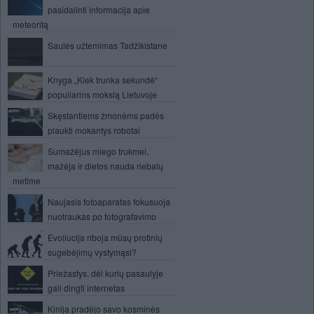
pasidalinti informacija apie
meteoritą
Saulės užtemimas Tadžikistane
Knyga „Kiek trunka sekundė“
populiarins mokslą Lietuvoje
Skęstantiems žmonėms padės
plaukti mokantys robotai
Sumažėjus miego trukmei,
mažėja ir dietos nauda riebalų
metime
Naujasis fotoaparatas fokusuoja
nuotraukas po fotografavimo
Evoliucija riboja mūsų protinių
sugebėjimų vystymąsi?
Priežastys, dėl kurių pasaulyje
gali dingti internetas
Kinija pradėjo savo kosminės