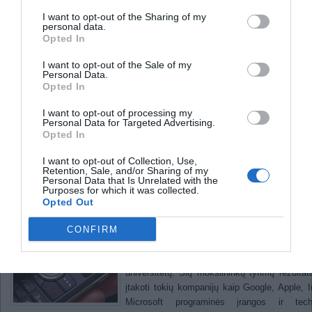
I want to opt-out of the Sharing of my
personal data.
Šviesiausio Lietuvos miesto
Opted In
nominacija skirta Klaipėdai
Fizinį skausmą malšina virtuali realybė
I want to opt-out of the Sale of my
Personal Data.
Mokslininkai atrado būdą
Opted In
sumažinti elektronikos prietaisų
I want to opt-out of processing my
Personal Data for Targeted Advertising.
Opted In
energijos sąnaudas
I want to opt-out of Collection, Use,
Retention, Sale, and/or Sharing of my
2012-
Personal Data that Is Unrelated with the
Purposes for which it was collected.
Sistematinė mikroprocesorių energijos są
Opted Out
analizė gali padėti rasti būdų kaip suma
mobiliųjų telefonų ir milžiniškų informacijos 
CONFIRM
energijos suvartojimą, praneša kompiuterių 
profesoriai iš Texas ir Australian Nat
universitetų. Šių mokslininkų tyrimų rezultata
įtakoti tokių kompanijų kaip Google, Apple, In
Microsoft programinės įrangos ir tech