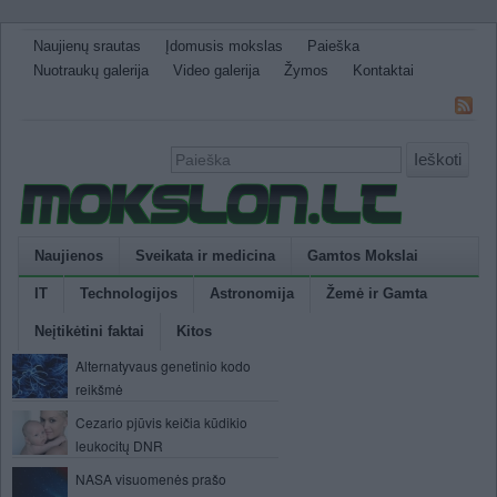
Naujienų srautas
Įdomusis mokslas
Paieška
Nuotraukų galerija
Video galerija
Žymos
Kontaktai
Ieškoti
Naujienos
Sveikata ir medicina
Gamtos Mokslai
IT
Technologijos
Astronomija
Žemė ir Gamta
Neįtikėtini faktai
Kitos
Alternatyvaus genetinio kodo
reikšmė
Cezario pjūvis keičia kūdikio
leukocitų DNR
NASA visuomenės prašo