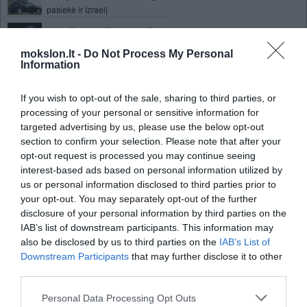
pasiekė ir Izraelį
Japonijos mokslininkai ruošiasi
apšaudyti asteroidą
mokslon.lt -
Do Not Process My Personal
Rusų planai vėl apsilankyti Veneroje
Information
Mokslininkai paaiškino kodėl kai
If you wish to opt-out of the sale, sharing to third parties, or
kurie žmonės gali labai greitai
processing of your personal or sensitive information for
sulieknėti
targeted advertising by us, please use the below opt-out
Astronomas mėgėjas pirmasis
section to confirm your selection. Please note that after your
pasaulyje pastebėjo supernovos
opt-out request is processed you may continue seeing
sprogimą
interest-based ads based on personal information utilized by
Kas atsitiks kai baigsis nafta
us or personal information disclosed to third parties prior to
your opt-out. You may separately opt-out of the further
disclosure of your personal information by third parties on the
Ateities masažo krėslas, per
IAB’s list of downstream participants. This information may
kelias minutes nusiunčia į transo
also be disclosed by us to third parties on the
IAB’s List of
būseną
Downstream Participants
that may further disclose it to other
Mokslininkai atrado medžiagą iš
third parties.
kurios susiformavo visata
Personal Data Processing Opt Outs
Vitamino E svarba