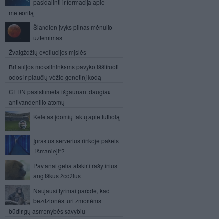
pasidalinti informacija apie
meteoritą
Šiandien įvyks pilnas mėnulio
užtemimas
Žvaigždžių evoliucijos mįslės
Britanijos mokslininkams pavyko iššifruoti
odos ir plaučių vėžio genetinį kodą
CERN pasistūmėta išgaunant daugiau
antivandenilio atomų
Keletas įdomių faktų apie futbolą
Įprastus serverius rinkoje pakeis
„išmanieji“?
Pavianai geba atskirti rašytinius
angliškus žodžius
Naujausi tyrimai parodė, kad
beždžionės turi žmonėms
būdingų asmenybės savybių