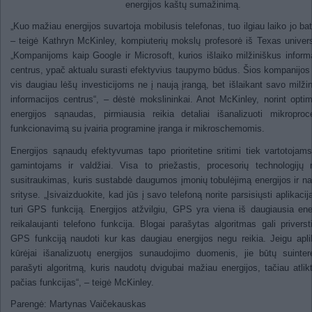
energijos kaštų sumažinimą.
„Kuo mažiau energijos suvartoja mobilusis telefonas, tuo ilgiau laiko jo bate
– teigė Kathryn McKinley, kompiuterių mokslų profesorė iš Texas univers
„Kompanijoms kaip Google ir Microsoft, kurios išlaiko milžiniškus inform
centrus, ypač aktualu surasti efektyvius taupymo būdus. Šios kompanijos 
vis daugiau lėšų investicijoms ne į naują įrangą, bet išlaikant savo milži
informacijos centrus“, – dėstė mokslininkai. Anot McKinley, norint optim
energijos sąnaudas, pirmiausia reikia detaliai išanalizuoti mikroproc
funkcionavimą su įvairia programine įranga ir mikroschemomis.
Energijos sąnaudų efektyvumas tapo prioritetine sritimi tiek vartotojams
gamintojams ir valdžiai. Visa to priežastis, procesorių technologijų 
susitraukimas, kuris sustabdė daugumos įmonių tobulėjimą energijos ir 
srityse. „Įsivaizduokite, kad jūs į savo telefoną norite parsisiųsti aplikaciją
turi GPS funkciją. Energijos atžvilgiu, GPS yra viena iš daugiausia ene
reikalaujanti telefono funkcija. Blogai parašytas algoritmas gali priverst
GPS funkciją naudoti kur kas daugiau energijos negu reikia. Jeigu apli
kūrėjai išanalizuotų energijos sunaudojimo duomenis, jie būtų suinter
parašyti algoritmą, kuris naudotų dvigubai mažiau energijos, tačiau atlik
pačias funkcijas“, – teigė McKinley.
Parengė: Martynas Vaičekauskas