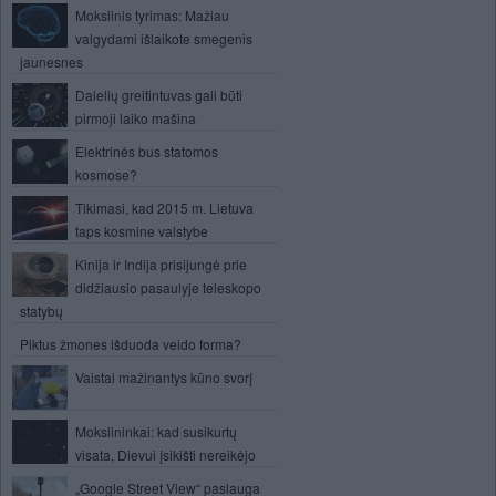
Mokslinis tyrimas: Mažiau
valgydami išlaikote smegenis
jaunesnes
Dalelių greitintuvas gali būti
pirmoji laiko mašina
Elektrinės bus statomos
kosmose?
Tikimasi, kad 2015 m. Lietuva
taps kosmine valstybe
Kinija ir Indija prisijungė prie
didžiausio pasaulyje teleskopo
statybų
Piktus žmones išduoda veido forma?
Vaistai mažinantys kūno svorį
Mokslininkai: kad susikurtų
visata, Dievui įsikišti nereikėjo
„Google Street View“ paslauga