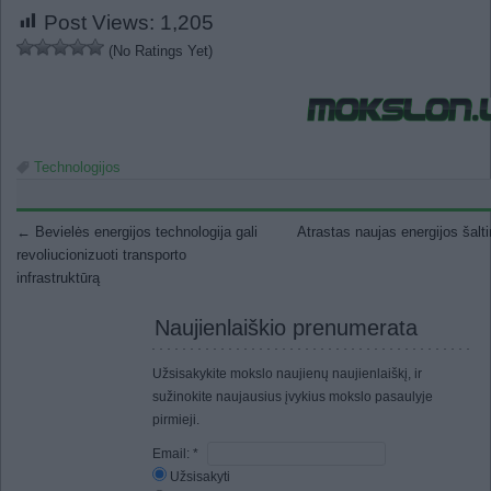
Post Views:
1,205
(No Ratings Yet)
Technologijos
Post navigation
←
Bevielės energijos technologija gali
Atrastas naujas energijos šalt
revoliucionizuoti transporto
infrastruktūrą
Naujienlaiškio prenumerata
Užsisakykite mokslo naujienų naujienlaiškį, ir
sužinokite naujausius įvykius mokslo pasaulyje
pirmieji.
Email:
*
Užsisakyti