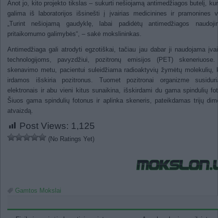
Anot jo, kito projekto tikslas – sukurti nešiojamą antimedžiagos butelį, kur
galima iš laboratorijos išsinešti į įvairias medicinines ir pramonines v
„Turint nešiojamą gaudyklę, labai padidėtų antimedžiagos naudoji
pritaikomumo galimybės“, – sakė mokslininkas.
Antimedžiaga gali atrodyti egzotiškai, tačiau jau dabar ji naudojama įva
technologijoms, pavyzdžiui, pozitronų emisijos (PET) skeneriuose
skenavimo metu, pacientui suleidžiama radioaktyvių žymėtų molekulių, 
irdamos išskiria pozitronus. Tuomet pozitronai organizme susidur
elektronais ir abu vieni kitus sunaikina, išskirdami du gama spindulių fo
Šiuos gama spindulių fotonus ir aplinka skeneris, pateikdamas trijų dim
atvaizdą.
Post Views:
1,125
(No Ratings Yet)
Gamtos Mokslai