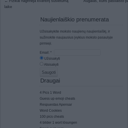
Post navigation
←
Fizikai nagrinėja kvantinį susietumą
Augalas, kuris pasilaisto 
laike
Naujienlaiškio prenumerata
Užsisakykite mokslo naujienų naujienlaiškį, ir
sužinokite naujausius įvykius mokslo pasaulyje
pirmieji.
Email:
*
Užsisakyti
Atsisakyti
Draugai
4 Pics 1 Word
Guess up emoji cheats
Respuestas Apensar
Word Cookies
100 pics cheats
4 bilder 1 wort lösungen