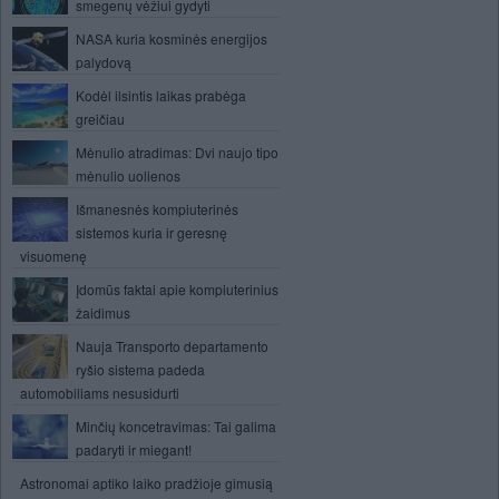
smegenų vėžiui gydyti
NASA kuria kosminės energijos
palydovą
Kodėl ilsintis laikas prabėga
greičiau
Mėnulio atradimas: Dvi naujo tipo
mėnulio uolienos
Išmanesnės kompiuterinės
sistemos kuria ir geresnę
visuomenę
Įdomūs faktai apie kompiuterinius
žaidimus
Nauja Transporto departamento
ryšio sistema padeda
automobiliams nesusidurti
Minčių koncetravimas: Tai galima
padaryti ir miegant!
Astronomai aptiko laiko pradžioje gimusią