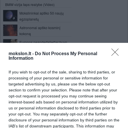
BMW vizija taps realybe (Video)
Mokslininkai aptiko 50 naujų
egzoplanetų
Astronomai aptiko kosminį
kokoną
Europos neandertaliečiai buvo
ant išnykimo ribos dar iki
mokslon.lt -
Do Not Process My Personal
šiuolaikinio žmogaus pasirodymo
Information
Nanotranzistoriai ląstelėse
If you wish to opt-out of the sale, sharing to third parties, or
Mūsų ląstelės gyvena ties
processing of your personal or sensitive information for
savižudybės slenksčiu
targeted advertising by us, please use the below opt-out
section to confirm your selection. Please note that after your
Pradėta statyti pirmoji komercinių kosminių
opt-out request is processed you may continue seeing
laivų gamykla
interest-based ads based on personal information utilized by
Stroboskopiniai akiniai žaidimo
us or personal information disclosed to third parties prior to
metu lavina atmintį
your opt-out. You may separately opt-out of the further
disclosure of your personal information by third parties on the
Olandų inžinierius išrado
IAB’s list of downstream participants. This information may
skraidymo aparatą, kuris leidžia