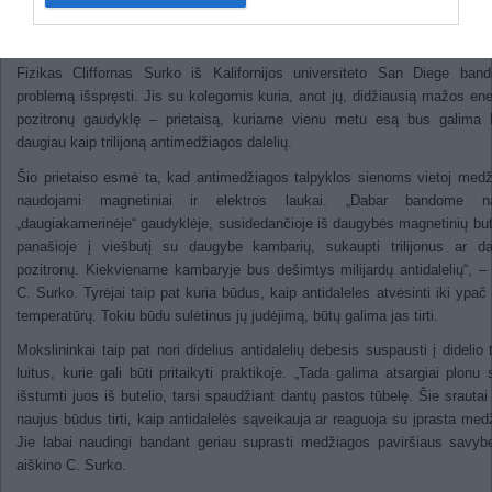
iš medžiagos susidedančią talpyklą ar butelį pagauti antimedžiagą, šie iš
būtų sunaikinti, o kartu dingtų ir vertingas antimedžiagos pavyzdys.
Fizikas Cliffornas Surko iš Kalifornijos universiteto San Diege ban
problemą išspręsti. Jis su kolegomis kuria, anot jų, didžiausią mažos ene
pozitronų gaudyklę – prietaisą, kuriame vienu metu esą bus galima l
daugiau kaip trilijoną antimedžiagos dalelių.
Šio prietaiso esmė ta, kad antimedžiagos talpyklos sienoms vietoj med
naudojami magnetiniai ir elektros laukai. „Dabar bandome na
„daugiakamerinėje“ gaudyklėje, susidedančioje iš daugybės magnetinių bute
panašioje į viešbutį su daugybe kambarių, sukaupti trilijonus ar da
pozitronų. Kiekviename kambaryje bus dešimtys milijardų antidalelių“, – 
C. Surko. Tyrėjai taip pat kuria būdus, kaip antidaleles atvėsinti iki ypa
temperatūrų. Tokiu būdu sulėtinus jų judėjimą, būtų galima jas tirti.
Mokslininkai taip pat nori didelius antidalelių debesis suspausti į didelio 
luitus, kurie gali būti pritaikyti praktikoje. „Tada galima atsargiai plonu 
išstumti juos iš butelio, tarsi spaudžiant dantų pastos tūbelę. Šie srautai 
naujus būdus tirti, kaip antidalelės sąveikauja ar reaguoja su įprasta med
Jie labai naudingi bandant geriau suprasti medžiagos paviršiaus savyb
aiškino C. Surko.