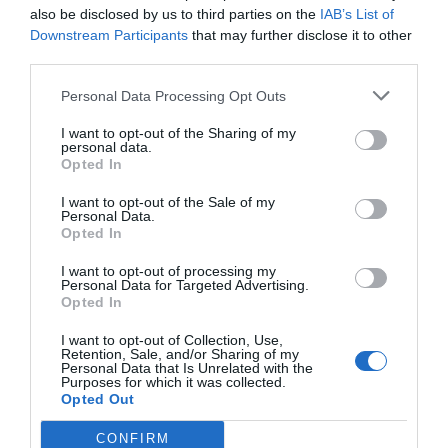
also be disclosed by us to third parties on the
IAB’s List of
žmogui skraidyti plasnojant sparnais.
Downstream Participants
that may further disclose it to other
Lietuva - atsilikėlė technologijose
third parties.
Aptikta žvaigždė su šešiomis planetomis
Personal Data Processing Opt Outs
Mokslininkai kuria didžiausią
I want to opt-out of the Sharing of my
personal data.
antimedžiagos gaudyklę
Opted In
I want to opt-out of the Sale of my
Personal Data.
2011
Opted In
Mokslininkai kuria naują prietaisą, kuris galėtų pagauti antimedžiagą ir išl
I want to opt-out of processing my
ją pakankamai ilgai, kad būtų galima ją tyrinėti. Mat sukurti keistąją med
Personal Data for Targeted Advertising.
pusseserę sudėtinga, tačiau ją išlaikyti dar sudėtingiau.
Opted In
Antimedžiaga yra tarsi veidrodinis medžiagos atspindys. Kiekviena med
I want to opt-out of Collection, Use,
dalelė (pavyzdžiui, elektronas), kaip manoma, turi iš antimedž
Retention, Sale, and/or Sharing of my
Personal Data that Is Unrelated with the
susidedančią tokios pačios masės, bet priešingo krūvio antrininkę (šiuo a
Purposes for which it was collected.
pozitroną), rašo LiveScience.com
Opted Out
Tačiau problema ta, kad kiekvieną kartą, kai antimedžiaga kontaktuo
CONFIRM
įprasta medžiaga, šios dvi dalelės viena kitą sunaikina. Taigi bandant į bet