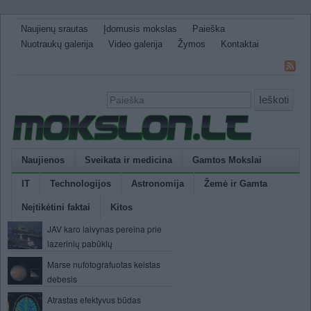
Naujienų srautas
Įdomusis mokslas
Paieška
Nuotraukų galerija
Video galerija
Žymos
Kontaktai
Ieškoti
Naujienos
Sveikata ir medicina
Gamtos Mokslai
IT
Technologijos
Astronomija
Žemė ir Gamta
Neįtikėtini faktai
Kitos
JAV karo laivynas pereina prie
lazerinių pabūklų
Marse nufotografuotas keistas
debesis
Atrastas efektyvus būdas