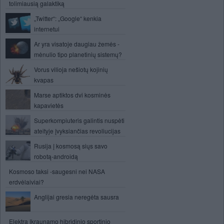
tolimiausią galaktiką
„Twitter“: „Google“ kenkia
internetui
Ar yra visatoje daugiau žemės -
mėnulio tipo planetinių sistemų?
Vorus vilioja nešiotų kojinių
kvapas
Marse aptiktos dvi kosminės
kapavietės
Superkompiuteris galintis nuspėti
ateityje įvyksiančias revoliucijas
Rusija į kosmosą siųs savo
robotą-androidą
Kosmoso taksi -saugesni nei NASA
erdvėlaiviai?
Anglijai gresia neregėta sausra
Elektra įkraunamo hibridinio sportinio