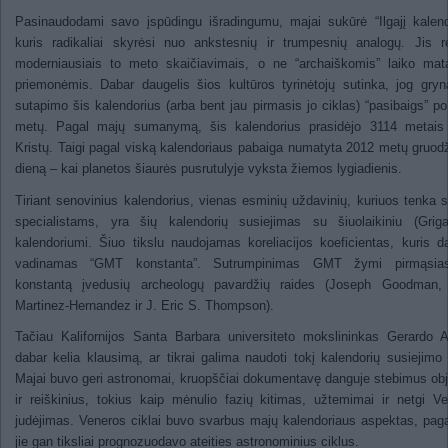
Pasinaudodami savo įspūdingu išradingumu, majai sukūrė “Ilgajį kalend
kuris radikaliai skyrėsi nuo ankstesnių ir trumpesnių analogų. Jis 
moderniausiais to meto skaičiavimais, o ne “archaiškomis” laiko mat
priemonėmis. Dabar daugelis šios kultūros tyrinėtojų sutinka, jog gryn
sutapimo šis kalendorius (arba bent jau pirmasis jo ciklas) “pasibaigs” p
metų. Pagal majų sumanymą, šis kalendorius prasidėjo 3114 metais 
Kristų. Taigi pagal viską kalendoriaus pabaiga numatyta 2012 metų gruod
dieną – kai planetos šiaurės pusrutulyje vyksta žiemos lygiadienis.
Tiriant senovinius kalendorius, vienas esminių uždavinių, kuriuos tenka s
specialistams, yra šių kalendorių susiejimas su šiuolaikiniu (Griga
kalendoriumi. Šiuo tikslu naudojamas koreliacijos koeficientas, kuris d
vadinamas “GMT konstanta”. Sutrumpinimas GMT žymi pirmąsia
konstantą įvedusių archeologų pavardžių raides (Joseph Goodman,
Martinez-Hernandez ir J. Eric S. Thompson).
Tačiau Kalifornijos Santa Barbara universiteto mokslininkas Gerardo 
dabar kelia klausimą, ar tikrai galima naudoti tokį kalendorių susiejimo
Majai buvo geri astronomai, kruopščiai dokumentavę danguje stebimus ob
ir reiškinius, tokius kaip mėnulio fazių kitimas, užtemimai ir netgi V
judėjimas. Veneros ciklai buvo svarbus majų kalendoriaus aspektas, paga
jie gan tiksliai prognozuodavo ateities astronominius ciklus.