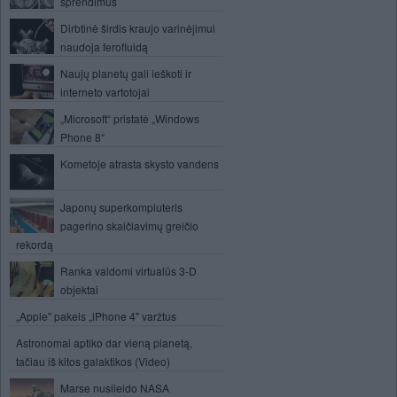
sprendimus
Dirbtinė širdis kraujo varinėjimui
naudoja ferofluidą
Naujų planetų gali ieškoti ir
interneto vartotojai
„Microsoft“ pristatė „Windows
Phone 8“
Kometoje atrasta skysto vandens
Japonų superkompiuteris
pagerino skaičiavimų greičio
rekordą
Ranka valdomi virtualūs 3-D
objektai
„Apple" pakeis „iPhone 4" varžtus
Astronomai aptiko dar vieną planetą,
tačiau iš kitos galaktikos (Video)
Marse nusileido NASA