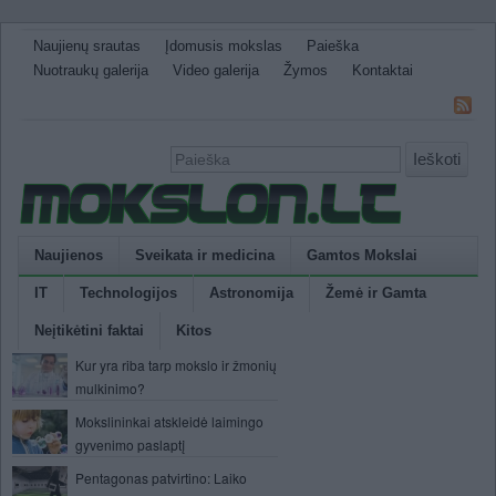
Naujienų srautas
Įdomusis mokslas
Paieška
Nuotraukų galerija
Video galerija
Žymos
Kontaktai
Ieškoti
Naujienos
Sveikata ir medicina
Gamtos Mokslai
IT
Technologijos
Astronomija
Žemė ir Gamta
Neįtikėtini faktai
Kitos
Kur yra riba tarp mokslo ir žmonių
mulkinimo?
Mokslininkai atskleidė laimingo
gyvenimo paslaptį
Pentagonas patvirtino: Laiko