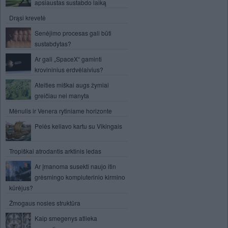
apsiaustas sustabdo laiką
Drąsi krevetė
Senėjimo procesas gali būti
sustabdytas?
Ar gali „SpaceX“ gaminti
krovininius erdvėlaivius?
Ateities miškai augs žymiai
greičiau nei manyta
Mėnulis ir Venera rytiniame horizonte
Pelės keliavo kartu su Vikingais
Tropiškai atrodantis arktinis ledas
Ar įmanoma susekti naujo itin
grėsmingo kompiuterinio kirmino
kūrėjus?
Žmogaus nosies struktūra
Kaip smegenys atlieka