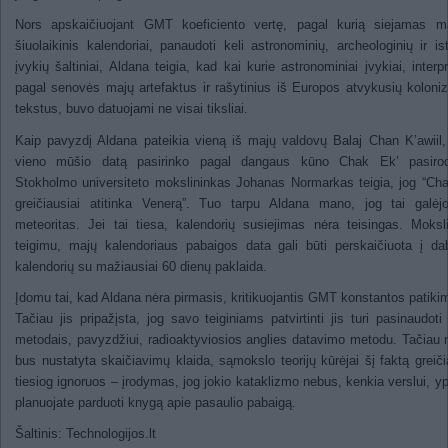
Nors apskaičiuojant GMT koeficiento vertę, pagal kurią siejamas ma
šiuolaikinis kalendoriai, panaudoti keli astronominių, archeologinių ir ist
įvykių šaltiniai, Aldana teigia, kad kai kurie astronominiai įvykiai, interpr
pagal senovės majų artefaktus ir rašytinius iš Europos atvykusių koloniz
tekstus, buvo datuojami ne visai tiksliai.
Kaip pavyzdį Aldana pateikia vieną iš majų valdovų Balaj Chan K’awiil,
vieno mūšio datą pasirinko pagal dangaus kūno Chak Ek’ pasiro
Stokholmo universiteto mokslininkas Johanas Normarkas teigia, jog “Ch
greičiausiai atitinka Venerą”. Tuo tarpu Aldana mano, jog tai galėj
meteoritas. Jei tai tiesa, kalendorių susiejimas nėra teisingas. Moksl
teigimu, majų kalendoriaus pabaigos data gali būti perskaičiuota į dab
kalendorių su mažiausiai 60 dienų paklaida.
Įdomu tai, kad Aldana nėra pirmasis, kritikuojantis GMT konstantos patik
Tačiau jis pripažįsta, jog savo teiginiams patvirtinti jis turi pasinaudoti 
metodais, pavyzdžiui, radioaktyviosios anglies datavimo metodu. Tačiau n
bus nustatyta skaičiavimų klaida, sąmokslo teorijų kūrėjai šį faktą greiči
tiesiog ignoruos – įrodymas, jog jokio kataklizmo nebus, kenkia verslui, yp
planuojate parduoti knygą apie pasaulio pabaigą.
Šaltinis: Technologijos.lt