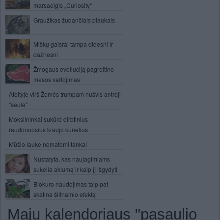
marsaeigis „Curiosity“
Graužikas žudančiais plaukais
Miškų gaisrai tampa didesni ir
dažnesni
Žmogaus evoliuciją pagreitino
mėsos vartojimas
Ateityje virš Žemės trumpam nušvis antroji
"saulė"
Mokslininkai sukūrė dirbtinius
raudonuosius kraujo kūnelius
Mūšio lauke nematomi tankai
Nustatyta, kas naujagimiams
sukelia aklumą ir kaip jį išgydyti
Biokuro naudojimas taip pat
skatina šiltnamio efektą
Majų kalendoriaus "pasaulio