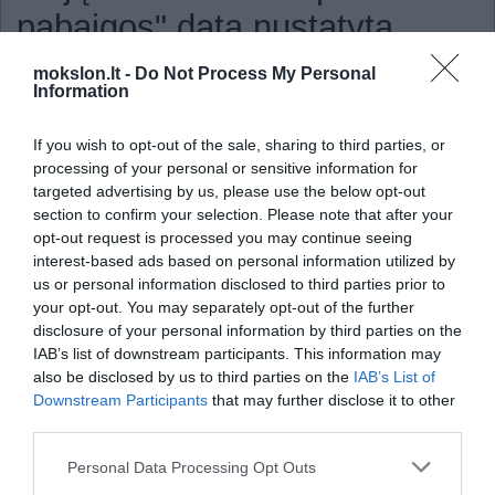
pabaigos" data nustatyta
neteisingai?
mokslon.lt -
Do Not Process My Personal
Information
2011
If you wish to opt-out of the sale, sharing to third parties, or
Žymusis majų kalendorius baigiasi 2012 metų gruodžio 21 dieną ir 
processing of your personal or sensitive information for
populiarią (nors ir abejotino patikimumo) teoriją
targeted advertising by us, please use the below opt-out
section to confirm your selection. Please note that after your
tai turėtų sietis su pasaulio pabaiga, kurią lems kataklizmų masto astron
opt-out request is processed you may continue seeing
įvykių virtinė. Rimtų mokslinių tyrimų šia tema nėra daug, tačiau ne
interest-based ads based on personal information utilized by
Kalifornijos Santa Barbara universiteto mokslininkas pareiškė, jog arche
us or personal information disclosed to third parties prior to
klaidingai susiejo majų ir dabartinį kalendorius.
your opt-out. You may separately opt-out of the further
Idėjų, kas konkrečiai sukels hipotetinę pasaulio pabaigą 2012 metų g
disclosure of your personal information by third parties on the
spektras yra itin margas – pradedant pro Žemę praskriesiančia “Plane
IAB’s list of downstream participants. This information may
baigiant didelio intensyvumo Saulės žybsniu. Tuo tarpu JAV mokslin
also be disclosed by us to third parties on the
IAB’s List of
Gerardo Aldana teigia, kad apskaičiuodami šią datą, šiandieniniai arche
Downstream Participants
that may further disclose it to other
apsiriko mažiausiai 60 dienų ir kad pagrindinė to priežastis – klaidinga
third parties.
kalendoriuje aprašytų įvykių interpretavimas.
Personal Data Processing Opt Outs
Majai niekada nepranašavo pasaulio pabaigos?