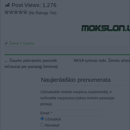
Post Views:
1,276
(No Ratings Yet)
Žemė ir Gamta
Post navigation
←
Šiaurės pašvaistės pasirodė
NASA tyrimas rodo: Žemės ežera
rečiausiai per pastarąjį šimtmetį
Naujienlaiškio prenumerata
Užsisakykite mokslo naujienų naujienlaiškį, ir
sužinokite naujausius įvykius mokslo pasaulyje
pirmieji.
Email:
*
Užsisakyti
Atsisakyti