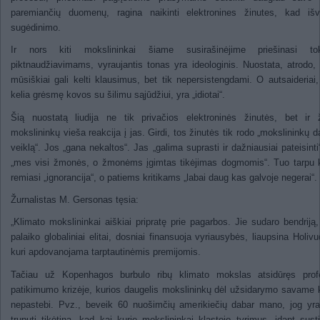
paremiančių duomenų, ragina naikinti elektronines žinutes, kad išv
sugėdinimo.
Ir nors kiti mokslininkai šiame susirašinėjime priešinasi to
piktnaudžiavimams, vyraujantis tonas yra ideologinis. Nuostata, atrodo, 
mūsiškiai gali kelti klausimus, bet tik nepersistengdami. O autsaideriai,
kelia grėsmę kovos su šilimu sąjūdžiui, yra „idiotai“.
Šią nuostatą liudija ne tik privačios elektroninės žinutės, bet ir 
mokslininkų vieša reakcija į jas. Girdi, tos žinutės tik rodo „mokslininkų d
veiklą“. Jos „gana nekaltos“. Jas „galima suprasti ir dažniausiai pateisinti
„mes visi žmonės, o žmonėms įgimtas tikėjimas dogmomis“. Tuo tarpu k
remiasi „ignorancija“, o patiems kritikams „labai daug kas galvoje negerai“.
Žurnalistas M. Gersonas tęsia:
„Klimato mokslininkai aiškiai pripratę prie pagarbos. Jie sudaro bendriją,
palaiko globaliniai elitai, dosniai finansuoja vyriausybės, liaupsina Holivu
kuri apdovanojama tarptautinėmis premijomis.
Tačiau už Kopenhagos burbulo ribų klimato mokslas atsidūręs profe
patikimumo krizėje, kurios daugelis mokslininkų dėl užsidarymo savame 
nepastebi. Pvz., beveik 60 nuošimčių amerikiečių dabar mano, jog yr
truputį tikėtina, kad kai kurie mokslininkai klastojo tyrimus, idant susti