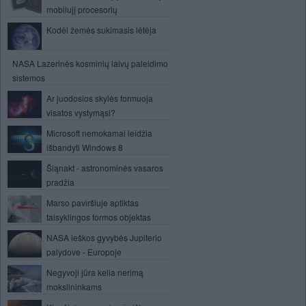
mobilujį procesorių
Kodėl žemės sukimasis lėtėja
NASA Lazerinės kosminių laivų paleidimo
sistemos
Ar juodosios skylės formuoja
visatos vystymąsi?
Microsoft nemokamai leidžia
išbandyti Windows 8
Šiąnakt - astronominės vasaros
pradžia
Marso paviršiuje aptiktas
taisyklingos formos objektas
NASA ieškos gyvybės Jupiterio
palydove - Europoje
Negyvoji jūra kelia nerimą
mokslininkams