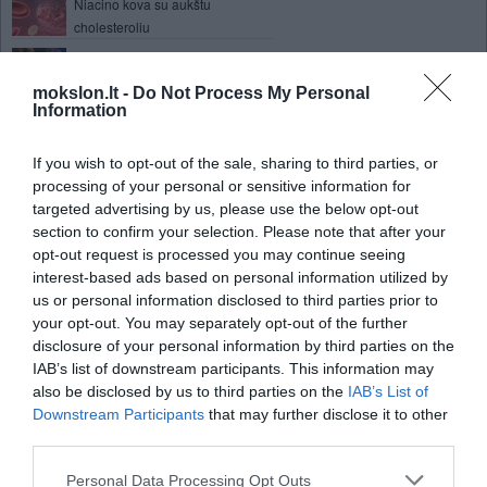
Niacino kova su aukštu
cholesteroliu
Akmenžuvė
mokslon.lt -
Do Not Process My Personal
Information
Mykolas Drunga. Politika turi
mokslo klausyti, o ne jį formuot
If you wish to opt-out of the sale, sharing to third parties, or
processing of your personal or sensitive information for
targeted advertising by us, please use the below opt-out
2011
section to confirm your selection. Please note that after your
Geri žurnalistai turi visuomenei pranešinėti mokslininkų nuomones. Ta
opt-out request is processed you may continue seeing
aktualu, kai pasikliovimas mokslu gali pareikalauti milžiniškų išlaidų ir rad
interest-based ads based on personal information utilized by
gyvenimo būdo pokyčių, kaip, pvz., visuotinio šilimo atveju. Bet ta
us or personal information disclosed to third parties prior to
mokslininkai turi būti patikimi bei objektyvūs.
your opt-out. You may separately opt-out of the further
disclosure of your personal information by third parties on the
Ilgą laiką Amerikos dešinieji, ypač susitelkę respublikonų partijoje, ne
IAB’s list of downstream participants. This information may
kalbomis apie globalinį klimato šilimą. Dabar jų (bent kai kurių) nu
also be disclosed by us to third parties on the
IAB’s List of
keičiasi. Štai ką dienraštyje „Washington Post“ dėsto buvęs George`o
Downstream Participants
that may further disclose it to other
kalbų rašytojas, žurnalistas Michaelas Gersonas:
third parties.
„Jokia kita mokslinė teorija taip gerai nepaaiškina, kodėl keičiasi pasėlių p
Personal Data Processing Opt Outs
nyksta rūšys, tirpsta ledo skydai, plonėja jūrų ledas, kyla vandens lygiai