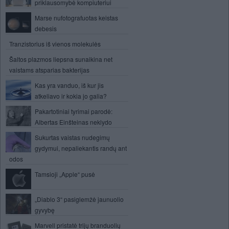
priklausomybė kompiuteriui
Marse nufotografuotas keistas
debesis
Tranzistorius iš vienos molekulės
Šaltos plazmos liepsna sunaikina net
vaistams atsparias bakterijas
Kas yra vanduo, iš kur jis
atkeliavo ir kokia jo galia?
Pakartotiniai tyrimai parodė:
Albertas Einšteinas neklydo
Sukurtas vaistas nudegimų
gydymui, nepaliekantis randų ant
odos
Tamsioji „Apple“ pusė
„Diablo 3“ pasiglemžė jaunuolio
gyvybę
Marvell pristatė trijų branduolių