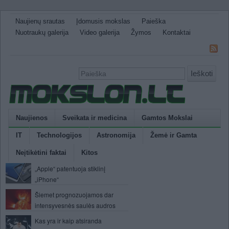
Naujienų srautas
Įdomusis mokslas
Paieška
Nuotraukų galerija
Video galerija
Žymos
Kontaktai
Ieškoti
Naujienos
Sveikata ir medicina
Gamtos Mokslai
IT
Technologijos
Astronomija
Žemė ir Gamta
Neįtikėtini faktai
Kitos
„Apple“ patentuoja stiklinį
„iPhone“
Šiemet prognozuojamos dar
intensyvesnės saulės audros
Kas yra ir kaip atsiranda