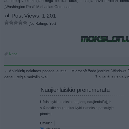
autoritetą veiksmingiau negu bet kas kitas, – baigia savo straipsnį dienr
„Washington Post“ Michaelas Gersonas.
Post Views:
1,201
(No Ratings Yet)
Kitos
Post navigation
←
Aplinkinių nelaimės padeda jaustis
Microsoft žada įdarbinti Windows
geriau, teigia mokslininkai
7 nulaužusius vaik
Naujienlaiškio prenumerata
Užsisakykite mokslo naujienų naujienlaiškį, ir
sužinokite naujausius įvykius mokslo pasaulyje
pirmieji.
Email:
*