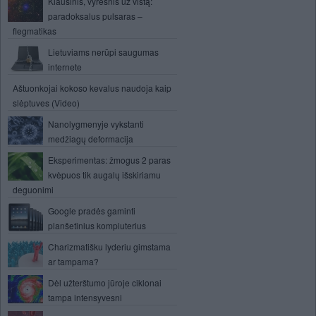
Kiaušinis, vyresnis už vištą:
paradoksalus pulsaras –
flegmatikas
Lietuviams nerūpi saugumas
internete
Aštuonkojai kokoso kevalus naudoja kaip
slėptuves (Video)
Nanolygmenyje vykstanti
medžiagų deformacija
Eksperimentas: žmogus 2 paras
kvėpuos tik augalų išskiriamu
deguonimi
Google pradės gaminti
planšetinius kompiuterius
Charizmatišku lyderiu gimstama
ar tampama?
Dėl užterštumo jūroje ciklonai
tampa intensyvesni