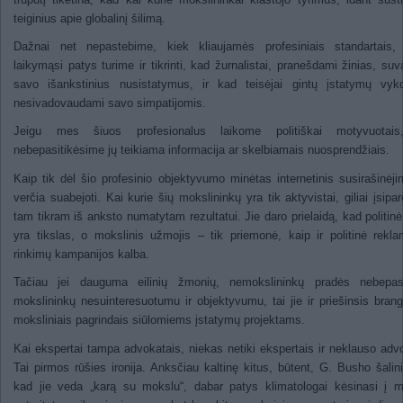
teiginius apie globalinį šilimą.
Dažnai net nepastebime, kiek kliaujamės profesiniais standartais, 
laikymąsi patys turime ir tikrinti, kad žurnalistai, pranešdami žinias, suv
savo išankstinius nusistatymus, ir kad teisėjai gintų įstatymų vyk
nesivadovaudami savo simpatijomis.
Jeigu mes šiuos profesionalus laikome politiškai motyvuotais
nebepasitikėsime jų teikiama informacija ar skelbiamais nuosprendžiais.
Kaip tik dėl šio profesinio objektyvumo minėtas internetinis susirašinėji
verčia suabejoti. Kai kurie šių mokslininkų yra tik aktyvistai, giliai įsipar
tam tikram iš anksto numatytam rezultatui. Jie daro prielaidą, kad politinė
yra tikslas, o mokslinis užmojis – tik priemonė, kaip ir politinė rekl
rinkimų kampanijos kalba.
Tačiau jei dauguma eilinių žmonių, nemokslininkų pradės nebepasit
mokslininkų nesuinteresuotumu ir objektyvumu, tai jie ir priešinsis bran
moksliniais pagrindais siūlomiems įstatymų projektams.
Kai ekspertai tampa advokatais, niekas netiki ekspertais ir neklauso adv
Tai pirmos rūšies ironija. Anksčiau kaltinę kitus, būtent, G. Busho šalin
kad jie veda „karą su mokslu“, dabar patys klimatologai kėsinasi į 