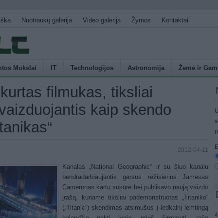
eška
Nuotraukų galerija
Video galerija
Žymos
Kontaktai
tos Mokslai
IT
Technologijos
Astronomija
Žemė ir Gam
kurtas filmukas, tiksliai
vaizduojantis kaip skendo
U
s
itanikas“
p
E
2012-04-11
Kanalas „National Geographic“ ir su šiuo kanalu
bendradarbiaujantis garsus režisierius Jamesas
Cameronas kartu sukūrė bei publikavo naują vaizdo
įrašą, kuriame tiksliai pademonstruotas „Titaniko“
(„Titanic“) skendimas atsimušus į ledkalnį lemtingą
4
balandžio naktį lygiai prieš šimtmetį, rašo