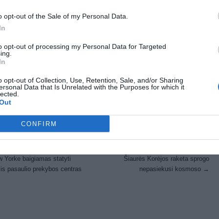
o opt-out of the Sale of my Personal Data.
In
to opt-out of processing my Personal Data for Targeted
ing.
In
o opt-out of Collection, Use, Retention, Sale, and/or Sharing
ost Views:
1,669
ersonal Data that Is Unrelated with the Purposes for which it
lected.
(No Ratings Yet)
Out
CONFIRM
os
st navigation
 Yorke baigiamas statyti
Šiaurės Korėjos raketa sprogo
is pasaulio prekybos centras
nepasiekusi kosmoso
→