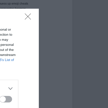
uess up emoji cheats
espuestas Apensar
ord Cookies
00 pics cheats
 bilder 1 wort lösungen
moji-quiz.com
sonal or
 images 1 mot
ection to
ames-helper.com
ou may
ord Bubbles answers
 personal
out of the
 downstream
B’s List of