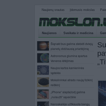
Naujienų srautas
Įdomusis mokslas
Pai
Naujienos
Sveikata ir medicina
Gam
Su
Šiąnakt bus galima stebėti dviejų
planetų didžiausią priartėjimą
pa
Astronomus glumina spartus
„T
Veneros lėtėjimas
Naujos kartos kamieninės
ląstelės
Mokslininkai atrado naują fizikinį
reiškinį
„iPhone“ slaptažodį galima
„nulaužti“ sąvaržėle
Nanoskalėje užfiksuota bangų