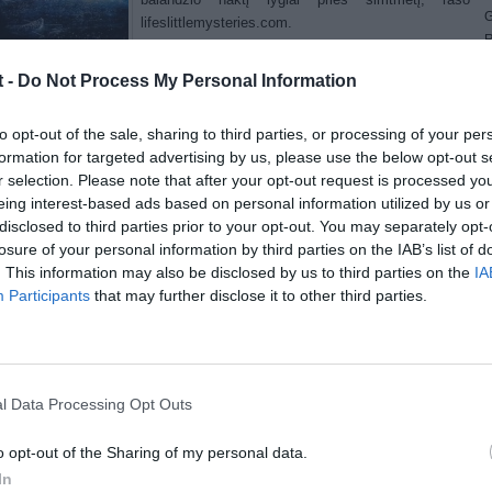
G
lifeslittlemysteries.com.
R
Pasinaudodami iki šiol niekada nematytu įtempimų
W
t -
Do Not Process My Personal Information
lėgimų modeliu bei įvykio vietos tyrimo duomenimis, J. Cameronas kartu
1
rsiausiais pasaulyje „Titaniko“ ekspertais pagal ant vandenyno dugno
4
ias laivo liekanas atkūrė laivo sunaikinimo ir panirimo į vandenyno gilumas
E
to opt-out of the sale, sharing to third parties, or processing of your per
są. Jų teigimu, naujoji animacija yra kol kas pats tiksliausias
4
formation for targeted advertising by us, please use the below opt-out s
zdavimas to, kaip laivas perlūžo ir dėl ko jo nuolaužos taip plačiai
G
r selection. Please note that after your opt-out request is processed y
dusios.
W
eing interest-based ads based on personal information utilized by us or
disclosed to third parties prior to your opt-out. You may separately opt-
iška vaizdų seka yra ištrauka iš dokumentinės laidos „Titanic: The Final
losure of your personal information by third parties on the IAB’s list of
ith James Cameron“, kurią parengė „National Geographic“ kanalas.
. This information may also be disclosed by us to third parties on the
IA
Participants
that may further disclose it to other third parties.
l Data Processing Opt Outs
o opt-out of the Sharing of my personal data.
In