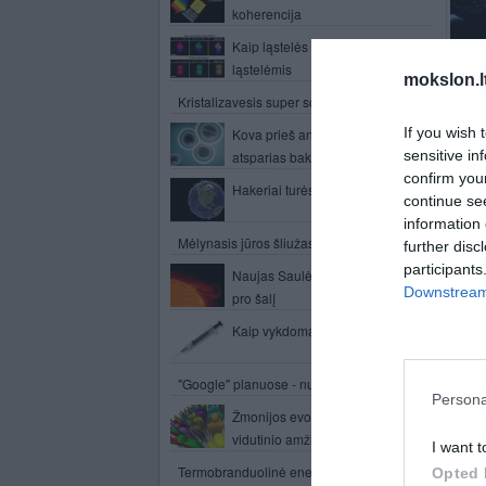
koherencija
Kaip ląstelės tampa vėžinėmis
ląstelėmis
mokslon.l
bei s
Kristalizavesis super sotusis tirpalas
su ga
gulinč
If you wish 
Kova prieš antibiotikams
proce
sensitive in
atsparias bakterijas
atvai
confirm you
Hakeriai turės savo palydovus
paskli
continue se
information 
Dramat
Mėlynasis jūros šliužas
further disc
Word w
participants
Naujas Saulės žybsnis: laimei,
Downstream 
pro šalį
Kaip vykdoma mirties bausmė
"Google" planuose - nuosavi palydovai
Persona
Žmonijos evoliucijos variklis –
vidutinio amžiaus žmonės
I want t
Termobranduolinė energija, dar vienas
Opted 