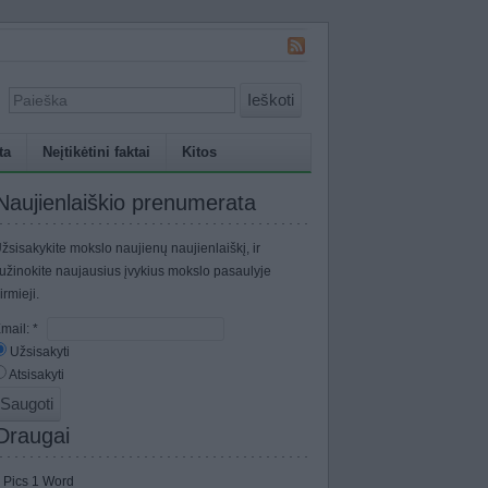
Ieškoti
ta
Neįtikėtini faktai
Kitos
Naujienlaiškio prenumerata
žsisakykite mokslo naujienų naujienlaiškį, ir
užinokite naujausius įvykius mokslo pasaulyje
irmieji.
mail:
*
Užsisakyti
Atsisakyti
Draugai
 Pics 1 Word