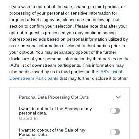
Elektronų sukiniai tiriami neutronų pagalba
If you wish to opt-out of the sale, sharing to third parties, or
processing of your personal or sensitive information for
„Paskendusio NSO“ nuotraukos
targeted advertising by us, please use the below opt-out
ekspertų neįtikino
section to confirm your selection. Please note that after your
Marso paviršiuje aptiktas
opt-out request is processed you may continue seeing
taisyklingos formos objektas
interest-based ads based on personal information utilized by
us or personal information disclosed to third parties prior to
Pasirodė pirmosios nesenai
your opt-out. You may separately opt-out of the further
atrastos beždžionių rūšies
disclosure of your personal information by third parties on the
nuotraukos
IAB’s list of downstream participants. This information may
Astronomai rado kosmoso
also be disclosed by us to third parties on the
IAB’s List of
klimato kaitos įrodymų
Downstream Participants
that may further disclose it to other
third parties.
„Toshiba“ sukūrė spausdinimo
sistemą su išsitrinančiais dažais
Personal Data Processing Opt Outs
Sukurta vakcina nuo rūkymo
I want to opt-out of the Sharing of my
Širdies paralyžiaus priežastis -
personal data.
diabetas
Opted In
Plaučiuose rasti skonio
I want to opt-out of the Sale of my
receptoriai
Personal Data.