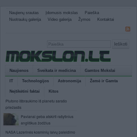
Naujienų srautas
Įdomusis mokslas
Paieška
Nuotraukų galerija
Video galerija
Žymos
Kontaktai
Ieškoti
Naujienos
Sveikata ir medicina
Gamtos Mokslai
IT
Technologijos
Astronomija
Žemė ir Gamta
Neįtikėtini faktai
Kitos
Plutono išbraukimo iš planetu sarašo
priežastis
Pavianai geba atskirti rašytinius
angliškus žodžius
NASA Lazerinės kosminių laivų paleidimo