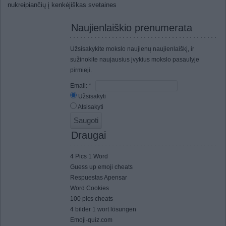
nukreipiančių į kenkėjiškas svetaines
Naujienlaiškio prenumerata
Užsisakykite mokslo naujienų naujienlaiškį, ir
sužinokite naujausius įvykius mokslo pasaulyje
pirmieji.
Email:
*
Užsisakyti
Atsisakyti
Draugai
4 Pics 1 Word
Guess up emoji cheats
Respuestas Apensar
Word Cookies
100 pics cheats
4 bilder 1 wort lösungen
Emoji-quiz.com