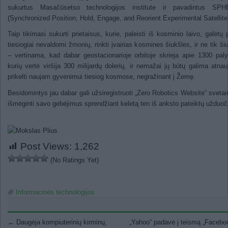
sukurtus Masačūsetso technologijos institute ir pavadintus SP
(Synchronized Position, Hold, Engage, and Reorient Experimental Satellite
Taip tikimasi sukurti prietaisus, kurie, paleisti iš kosminio laivo, galėtų 
tiesiogiai nevaldomi žmonių, rinkti įvairias kosmines šiukšles, ir ne tik ši
– vertinama, kad dabar geostacionarioje orbitoje skrieja apie 1300 pal
kurių vertė viršija 300 milijardų dolerių, ir nemažai jų būtų galima atnauji
prikelti naujam gyvenimui tiesiog kosmose, negražinant į Žemę.
Besidomintys jau dabar gali užsiregistruoti „Zero Robotics Website“ svetain
išmėginti savo gebėjimus sprendžiant keletą ten iš anksto pateiktų užduoč
Post Views:
1,262
(No Ratings Yet)
Informacinės technologijos
Post navigation
←
Daugėja kompiuterinių kirminų,
„Yahoo“ padavė į teismą „Faceb