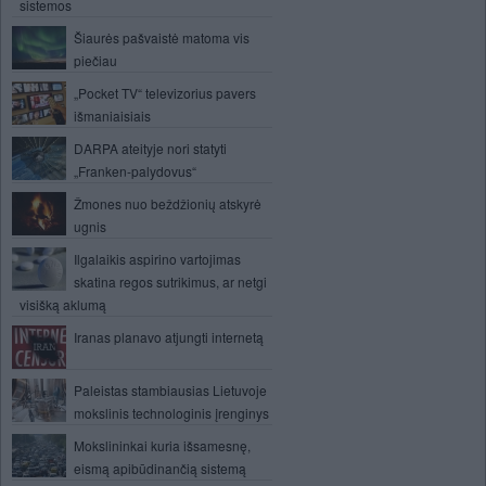
sistemos
Šiaurės pašvaistė matoma vis
piečiau
„Pocket TV“ televizorius pavers
išmaniaisiais
DARPA ateityje nori statyti
„Franken-palydovus“
Žmones nuo beždžionių atskyrė
ugnis
Ilgalaikis aspirino vartojimas
skatina regos sutrikimus, ar netgi
visišką aklumą
Iranas planavo atjungti internetą
Paleistas stambiausias Lietuvoje
mokslinis technologinis įrenginys
Mokslininkai kuria išsamesnę,
eismą apibūdinančią sistemą