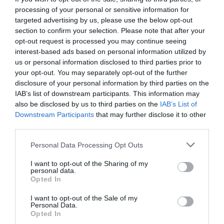
greitai bus pakeistas UEFI
processing of your personal or sensitive information for
targeted advertising by us, please use the below opt-out
Po kelerių metų galėsime filmuoti
section to confirm your selection. Please note that after your
sapnus
opt-out request is processed you may continue seeing
Kodėl vis labiau panikuojama dėl
interest-based ads based on personal information utilized by
asteroidų pavojaus?
us or personal information disclosed to third parties prior to
your opt-out. You may separately opt-out of the further
Atskleista Japeto paslaptis
disclosure of your personal information by third parties on the
M46 - Didysis karinos ūkas
IAB’s list of downstream participants. This information may
also be disclosed by us to third parties on the
Kaip susidūrimas gali suformuoti
IAB’s List of
Downstream Participants
supermasyvią juodąją skylę
that may further disclose it to other
third parties.
Socialinis tinklas Path - naujas
būdas dalintis informacija
Personal Data Processing Opt Outs
Žaibiška evoliucija: žuvys prisitaikė prie
I want to opt-out of the Sharing of my
nuodų
personal data.
Opted In
Šiaurės pašvaistė Norvegijoje
Paleontologai iškasė
I want to opt-out of the Sale of my
Personal Data.
paslaptingos pabaisos liekanas
Opted In