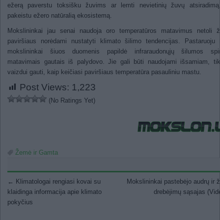
ežerą paverstu toksišku žuvims ar lemti nevietinių žuvų atsiradimą
pakeistu ežero natūralią ekosistemą.
Mokslininkai jau senai naudoja oro temperatūros matavimus netoli 
paviršiaus norėdami nustatyti klimato šilimo tendencijas. Pastaruoju
mokslininkai šiuos duomenis papildė infraraudonųjų šilumos spin
matavimais gautais iš palydovo. Jie gali būti naudojami išsamiam, ti
vaizdui gauti, kaip keičiasi paviršiaus temperatūra pasauliniu mastu.
Post Views:
1,223
(No Ratings Yet)
Žemė ir Gamta
Post navigation
←
Klimatologai rengiasi kovai su
Mokslininkai pastebėjo audrų ir
klaidinga informacija apie klimato
drebėjimų sąsajas (Vi
pokyčius