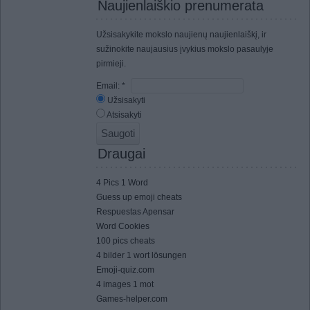
Naujienlaiškio prenumerata
Užsisakykite mokslo naujienų naujienlaiškį, ir
sužinokite naujausius įvykius mokslo pasaulyje
pirmieji.
Email:
*
Užsisakyti
Atsisakyti
Draugai
4 Pics 1 Word
Guess up emoji cheats
Respuestas Apensar
Word Cookies
100 pics cheats
4 bilder 1 wort lösungen
Emoji-quiz.com
4 images 1 mot
Games-helper.com