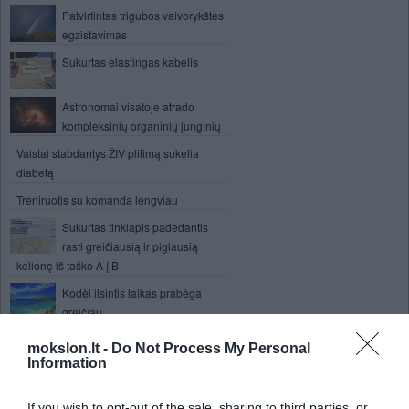
Patvirtintas trigubos vaivorykštės
egzistavimas
Sukurtas elastingas kabelis
Astronomai visatoje atrado
kompleksinių organinių junginių
Vaistai stabdantys ŽIV plitimą sukelia
diabetą
Treniruotis su komanda lengviau
Sukurtas tinklapis padedantis
rasti greičiausią ir pigiausią
kelionę iš taško A į B
Kodėl ilsintis laikas prabėga
greičiau
Samsung Slate - pirmasis
mokslon.lt -
Do Not Process My Personal
planšetinis ir stacionarus
Information
kompiuteris viename
Asmeninių kompiuterių BIOS
If you wish to opt-out of the sale, sharing to third parties, or