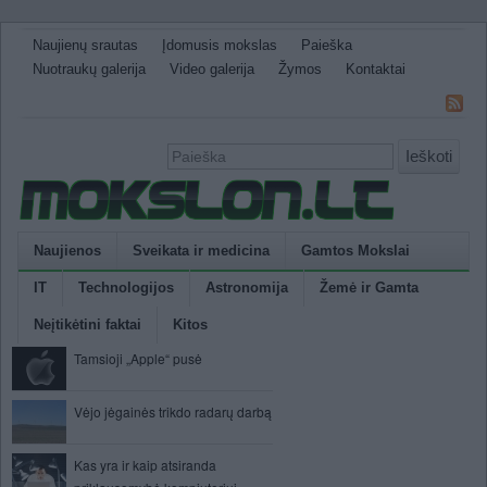
Naujienų srautas
Įdomusis mokslas
Paieška
Nuotraukų galerija
Video galerija
Žymos
Kontaktai
Ieškoti
Naujienos
Sveikata ir medicina
Gamtos Mokslai
IT
Technologijos
Astronomija
Žemė ir Gamta
Neįtikėtini faktai
Kitos
Tamsioji „Apple“ pusė
Vėjo jėgainės trikdo radarų darbą
Kas yra ir kaip atsiranda