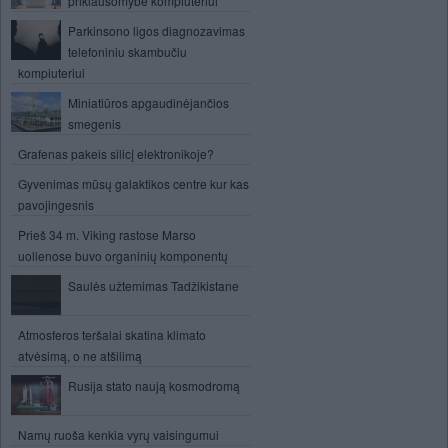
priklausomybė kompiuteriui
Parkinsono ligos diagnozavimas
telefoniniu skambučiu
kompiuteriui
Miniatiūros apgaudinėjančios
smegenis
Grafenas pakeis silicį elektronikoje?
Gyvenimas mūsų galaktikos centre kur kas
pavojingesnis
Prieš 34 m. Viking rastose Marso
uolienose buvo organinių komponentų
Saulės užtemimas Tadžikistane
Atmosferos teršalai skatina klimato
atvėsimą, o ne atšilimą
Rusija stato naują kosmodromą
Namų ruoša kenkia vyrų vaisingumui