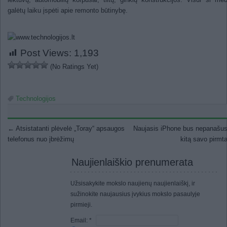
galėtų laiku įspėti apie remonto būtinybę.
Post Views:
1,193
(No Ratings Yet)
Technologijos
Post navigation
←
Atsistatanti plėvelė „Toray“ apsaugos
Naujasis iPhone bus nepanašus 
telefonus nuo įbrėžimų
kitą savo pirm
Naujienlaiškio prenumerata
Užsisakykite mokslo naujienų naujienlaiškį, ir
sužinokite naujausius įvykius mokslo pasaulyje
pirmieji.
Email:
*