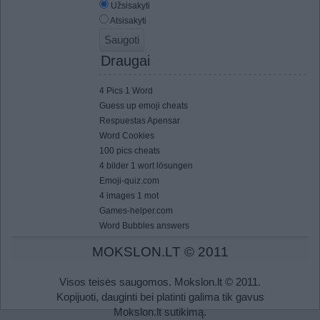
Užsisakyti
Atsisakyti
Draugai
4 Pics 1 Word
Guess up emoji cheats
Respuestas Apensar
Word Cookies
100 pics cheats
4 bilder 1 wort lösungen
Emoji-quiz.com
4 images 1 mot
Games-helper.com
Word Bubbles answers
MOKSLON.LT © 2011
Visos teisės saugomos. Mokslon.lt © 2011.
Kopijuoti, dauginti bei platinti galima tik gavus
Mokslon.lt sutikimą.