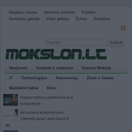
Naujienų srautas
Įdomusis mokslas
Paieška
Nuotraukų galerija
Video galerija
Žymos
Kontaktai
Ieškoti
Naujienos
Sveikata ir medicina
Gamtos Mokslai
IT
Technologijos
Astronomija
Žemė ir Gamta
Neįtikėtini faktai
Kitos
Didysis hadronų greitintuvas tavo
kompiuteryje
Kai kuriems kompiuteriams
„interneto galas“ ateis liepos 9-
ąją