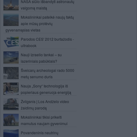
NASA siūlo išbandyti astronautų
valgomą maistą
Mokslininkai pateikė naujų faktų
apie mūsų protėvių
gyvenamąsias vietas
Parodos CES' 2012 burtažodis -
ultrabook
Nauji Izraelio tankai – su
lazeriniais pabūklais?
Šveicarų archeologai rado 5000
metų senumo duris
Nauja „Sony“ technologija iš
popieriaus generuoja energiją
Žvilgsnis į Los Andželo video
žaidimų parodą
Mokslininkai tikisi prikelti
mamutus naujam gyvenimui
Povandeninis neutrinų