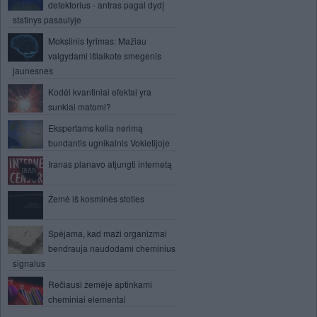
detektorius - antras pagal dydį
statinys pasaulyje
Mokslinis tyrimas: Mažiau
valgydami išlaikote smegenis
jaunesnes
Kodėl kvantiniai efektai yra
sunkiai matomi?
Ekspertams kelia nerimą
bundantis ugnikalnis Vokietijoje
Iranas planavo atjungti internetą
Žemė iš kosminės stoties
Spėjama, kad maži organizmai
bendrauja naudodami cheminius
signalus
Rečiausi žemėje aptinkami
cheminiai elementai