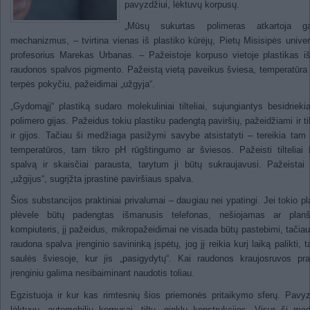
pavyzdžiui, lėktuvų korpusų.
„Mūsų sukurtas polimeras atkartoja g
mechanizmus, – tvirtina vienas iš plastiko kūrėjų, Pietų Misisipės univer
profesorius Marekas Urbanas. – Pažeistoje korpuso vietoje plastikas iš
raudonos spalvos pigmento. Pažeistą vietą paveikus šviesa, temperatūra
terpės pokyčiu, pažeidimai „užgyja“.
„Gydomąjį“ plastiką sudaro molekuliniai tilteliai, sujungiantys besidrieki
polimero gijas. Pažeidus tokiu plastiku padengtą paviršių, pažeidžiami ir tilt
ir gijos. Tačiau ši medžiaga pasižymi savybe atsistatyti – tereikia tam 
temperatūros, tam tikro pH rūgštingumo ar šviesos. Pažeisti tilteliai 
spalvą ir skaisčiai parausta, tarytum ji būtų sukraujavusi. Pažeistai 
„užgijus“, sugrįžta įprastinė paviršiaus spalva.
Šios substancijos praktiniai privalumai – daugiau nei ypatingi. Jei tokio pl
plėvele būtų padengtas išmanusis telefonas, nešiojamas ar planše
kompiuteris, jį pažeidus, mikropažeidimai ne visada būtų pastebimi, tačiau
raudona spalva įrenginio savininką įspėtų, jog jį reikia kurį laiką palikti, t
saulės šviesoje, kur jis „pasigydytų“. Kai raudonos kraujosruvos pr
įrenginiu galima nesibaiminant naudotis toliau.
Egzistuoja ir kur kas rimtesnių šios priemonės pritaikymo sferų. Pavyz
lėktuvų, automobilių korpusai, tiltų, ginklų konstrukcijos. Visur ši me