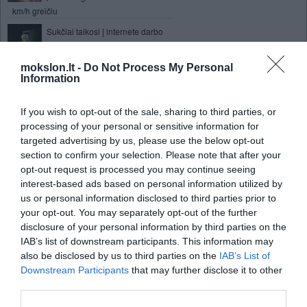
km/h greičiu
Sukčiai taikosi į internete darbo
ieškančius gyventojus
Sukurtas elastingas kabelis
mokslon.lt -
Do Not Process My Personal
Information
Vėjo elektrinės 9 kilometrų aukštyje
If you wish to opt-out of the sale, sharing to third parties, or
Lietuva pristabdė planus veržtis į kosmosą
processing of your personal or sensitive information for
targeted advertising by us, please use the below opt-out
Mokslininkai ištyrė, kad viename
section to confirm your selection. Please note that after your
kambaryje yra 63 unikalios dulkių
dalelės
opt-out request is processed you may continue seeing
interest-based ads based on personal information utilized by
Pasaulinis atšilimas augina
us or personal information disclosed to third parties prior to
ledynus Centrinėje Azijoje
your opt-out. You may separately opt-out of the further
Skruzdės kuria ypač efektyvius tinklus
disclosure of your personal information by third parties on the
IAB’s list of downstream participants. This information may
Naujos nanotechnologijos šilumą
also be disclosed by us to third parties on the
IAB’s List of
paverčia energija
Downstream Participants
that may further disclose it to other
Žemė iš kosminės stoties
third parties.