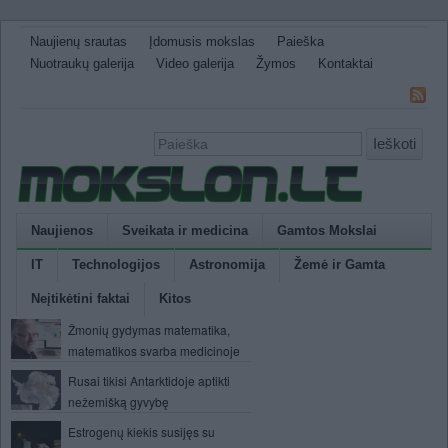
Naujienų srautas
Įdomusis mokslas
Paieška
Nuotraukų galerija
Video galerija
Žymos
Kontaktai
Ieškoti
Naujienos
Sveikata ir medicina
Gamtos Mokslai
IT
Technologijos
Astronomija
Žemė ir Gamta
Neįtikėtini faktai
Kitos
Žmonių gydymas matematika,
matematikos svarba medicinoje
Rusai tikisi Antarktidoje aptikti
nežemišką gyvybę
Estrogenų kiekis susijęs su