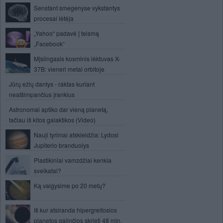
Senstant smegenyse vykstantys
procesai lėtėja
„Yahoo“ padavė į teismą
„Facebook“
Mįslingasis kosminis lėktuvas X-
37B: vieneri metai orbitoje
Jūrų ežių dantys - raktas kuriant
neatšimpančius įrankius
Astronomai aptiko dar vieną planetą,
tačiau iš kitos galaktikos (Video)
Nauji tyrimai atskleidžia: Lydosi
Jupiterio branduolys
Plastikiniai vamzdžiai kenkia
sveikatai?
Ką valgysime po 20 metų?
Iš kur atsiranda hipergreitosios
planetos galinčios skrieti 48 mln.