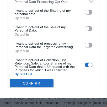
Personal Data Processing Opt Outs
Klaviatūros raidės daro įtaką
žmogaus žodynui
I want to opt-out of the Sharing of my
personal data.
Naujoviški daugiafunkciai
Opted In
tranzistoriai
I want to opt-out of the Sale of my
Personal Data.
Opted In
2011
I want to opt-out of processing my
Mokslininkų grupei, vadovaujamai dr. Tsujošio Hasegavos (Tsuyoshi Has
Personal Data for Targeted Advertising.
iš Tarptautinio medžiagų nanoarchitektonikos centro (Japonija), pavyko s
Opted In
novatorišką „atominį tranzistorių“, galintį atlikti tiek logines, tiek atm
I want to opt-out of Collection, Use,
funkcijas. Kas svarbiausia, naujasis įrenginys suvartoja milijoną kartų 
Retention, Sale, and/or Sharing of my
energijos už analogišką įprastinį įtaisą. Manoma, kad loginiai elem
Personal Data that Is Unrelated with the
Purposes for which it was collected.
sugebantys išlaikyti savo būseną (t. y. atlikti atminties funkciją)
Opted Out
nepakeičiami kuriant naujos kartos akimirksniu darbui pasiruošia
kompiuterius ir kitą elektroninę įrangą. Tikimasi, jog šis mokslininkų 
CONFIRM
suteiks pastebimą postūmį siekiant įgyvendinant numatytus tikslus.
Priešingai nei įprastiniai tranzistoriai, kuriuose elektronų judėjimas va
puslaidininkyje, naujai sukurti „atominiai tranzistoriai“ veikia pernešdami
mažą metalo atomų kiekį izoliatoriuje. Kadangi naujajame įtaise pag