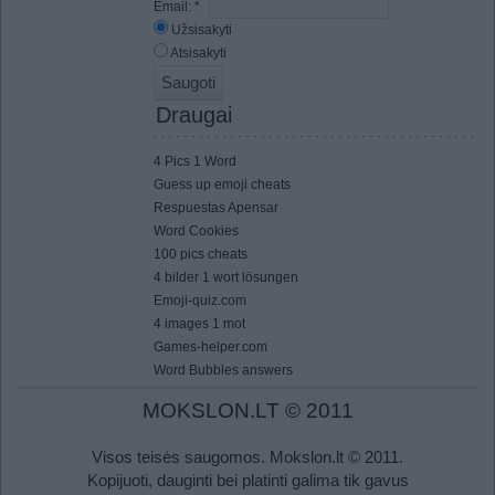
Email:
*
Užsisakyti
Atsisakyti
Draugai
4 Pics 1 Word
Guess up emoji cheats
Respuestas Apensar
Word Cookies
100 pics cheats
4 bilder 1 wort lösungen
Emoji-quiz.com
4 images 1 mot
Games-helper.com
Word Bubbles answers
MOKSLON.LT © 2011
Visos teisės saugomos. Mokslon.lt © 2011.
Kopijuoti, dauginti bei platinti galima tik gavus