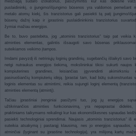
medžiagą sudaro izoliatorius, pasižymintis kur kas didesne var
puslaidininkį, o įjungimo/išjungimo būsenos yra valdomos pernešant 
metalo atomų kiekį, šis tranzistorius gali pasiekti tą patį įjungimo/išj
būsenų dažnį kaip ir įprastinis puslaidininkinis tranzistorius suvart
žymiai mažiau energijos.
Be to, buvo pastebėta, jog „atominis tranzistorius“ taip pat veikia k
atminties elementas, galintis išsaugoti savo būsenas priklausoma
suteikiamos veikimo įtampos.
Imdami pavyzdį iš netriniųjų loginių grandinių, sugebančių išlaikyti savo 
netgi nutraukus energijos tiekimą, mokslininkai tikisi sukurti naujos 
kompiuterines grandines, leisiančias įgyvendinti akimirksniu d
pasiruošiančių kompiuterių idėją. Įprastai tam, kad būtų sukonstruotas 
loginis elementas su atmintimi, reikia sujungti loginį elementą (tranzistor
atminties elementą (atmintį).
Tačiau įprastiniai įrenginiai pasižymi tuo, jog jų energijos sąna
užtikrinančios atminties funkcionavimą, yra nepaprastai didelės, 
praktiniams taikymams reikalingi kur kas ekonomiškesnes sąnaudas leidž
pasiekti technologiniai sprendimai. Naujasis „atominis tranzistorius“ iš
suteikia atsakymą į pastarąjį klausimą, nes jo energijos sąnaudos, s
atminčiai (lyginant su įprastine technologija), yra milijoną kartų maž