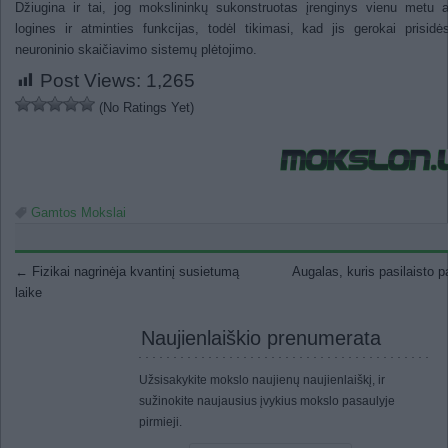
Džiugina ir tai, jog mokslininkų sukonstruotas įrenginys vienu metu a
logines ir atminties funkcijas, todėl tikimasi, kad jis gerokai prisidė
neuroninio skaičiavimo sistemų plėtojimo.
Post Views:
1,265
(No Ratings Yet)
Gamtos Mokslai
Post navigation
←
Fizikai nagrinėja kvantinį susietumą
Augalas, kuris pasilaisto 
laike
Naujienlaiškio prenumerata
Užsisakykite mokslo naujienų naujienlaiškį, ir
sužinokite naujausius įvykius mokslo pasaulyje
pirmieji.