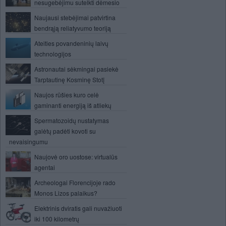
nesugebėjimu sutelkti dėmesio
Naujausi stebėjimai patvirtina
bendrąją reliatyvumo teoriją
Ateities povandeninių laivų
technologijos
Astronautai sėkmingai pasiekė
Tarptautinę Kosminę Stotį
Naujos rūšies kuro celė
gaminanti energiją iš atliekų
Spermatozoidų nustatymas
galėtų padėti kovoti su
nevaisingumu
Naujovė oro uostose: virtualūs
agentai
Archeologai Florencijoje rado
Monos Lizos palaikus?
Elektrinis dviratis gali nuvažiuoti
iki 100 kilometrų