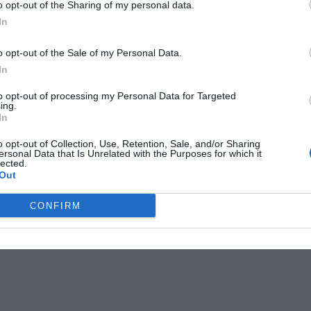
o opt-out of the Sharing of my personal data.
ma, kad tokia technologija ateityje gali sukelti tikrą revoliuciją visoje
In
os pramonėje.
o opt-out of the Sale of my Personal Data.
ost Views:
1,305
In
(No Ratings Yet)
to opt-out of processing my Personal Data for Targeted
ing.
In
o opt-out of Collection, Use, Retention, Sale, and/or Sharing
hnologijos
,
elektrinė
,
elektros energija
,
garo turbina
,
Heuslerio
ersonal Data that Is Unrelated with the Purposes for which it
lected.
i
,
multimetalinės medžiagos
,
šiluma
,
vandens garai
Out
st navigation
igacijos sistema vaizdą
Vėjo jėgainės trikdo radarų darbą
→
CONFIRM
anti ant automobilio priekinio
(video)