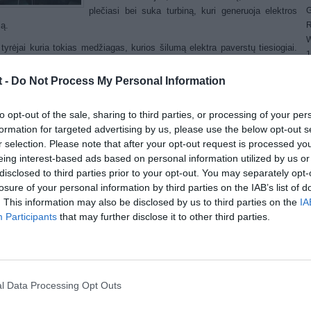
G
plečiasi bei suka turbiną, kuri generuoja elektros
R
ją.
W
tyrėjai kuria tokias medžiagas, kurios šilumą elektra paverstų tiesiogiai.
1
okių medžiagų yra įvardijami įvairių metalų lydiniai.
4
t -
Do Not Process My Personal Information
E
metalinės medžiagos apima mažiausiai dvi ar tris metalines savybes:
4
agnetizmą, feroelektriškumą ir feroelastiškumą. Feroelastiškumą
G
ančios fazių transformacijos metu kristalinė lydinių struktūra staigiai
to opt-out of the sale, sharing to third parties, or processing of your per
W
uojasi į kitą. Tai vadinama martensitinė fazių transformacija.
formation for targeted advertising by us, please use the below opt-out s
r selection. Please note that after your opt-out request is processed y
mi su vadinamaisiais Heuslerio lydiniais, kurie yra magnetiniai, nors juos
eing interest-based ads based on personal information utilized by us or
ntys metalai nėra magnetiniai, mokslininkai transformacijos metu pavertė
disclosed to third parties prior to your opt-out. You may separately opt-
Sn junginį į Ni45Co5Mn40Sn10.
losure of your personal information by third parties on the IAB’s list of
ama, kad Ni45Co5Mn40Sn10 lydinys žemoje temperatūroje nėra
. This information may also be disclosed by us to third parties on the
IA
tinis, tačiau aukštoje temperatūroje jis veikia kaip stiprus magnetas.
Participants
that may further disclose it to other third parties.
i iškart pastebėjo, kad toks lydinys potencialiai gali būti panaudojamas
inėse.
į junginį patalpinsime į ritės vidų ir kaitinsime jį fazių transformacijos metu,
s magnetinių savybių pokytis ritėje indukuos elektros srovę,“ – teigia
l Data Processing Opt Outs
i. „Šio proceso metu lydinys sugeria latentinę šilumą, tai reiškia, kad jis
giai šilumą paverčia elektra.“