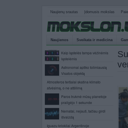
Naujienų srautas
Įdomusis mokslas
Pai
Naujienos
Sveikata ir medicina
Gam
Su
Kaip ląstelės tampa vėžinėmis
ląstelėmis
ve
Astronomai aptiko tolimiausią
Visatos objektą
Atmosferos teršalai skatina klimato
atvėsimą, o ne atšilimą
Paros trukmė mūsų planetoje
prailgėjo 1 sekunde
Nematai, nejauti, tačiau girdi
išvaizdą
Iguazu kriokliai Argentinoje