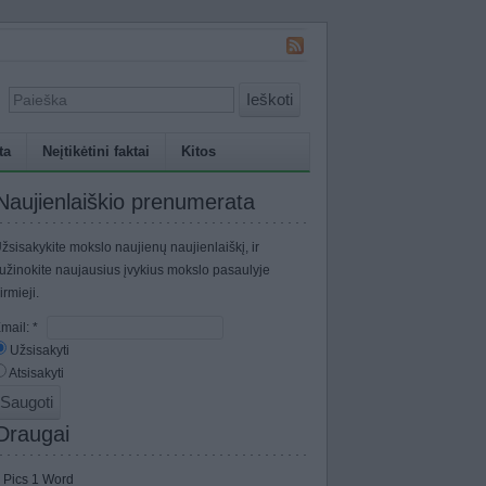
Ieškoti
ta
Neįtikėtini faktai
Kitos
Naujienlaiškio prenumerata
žsisakykite mokslo naujienų naujienlaiškį, ir
užinokite naujausius įvykius mokslo pasaulyje
irmieji.
mail:
*
Užsisakyti
Atsisakyti
Draugai
 Pics 1 Word