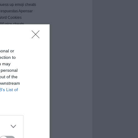
uess up emoji cheats
espuestas Apensar
ord Cookies
00 pics cheats
 bilder 1 wort lösungen
moji-quiz.com
 images 1 mot
ames-helper.com
sonal or
ord Bubbles answers
ection to
ou may
 personal
out of the
 downstream
B’s List of