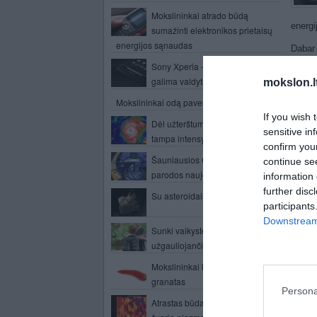
Mokslininkai atrado būdą
energi
sumažinti elektronikos prietaisų
energijos sąnaudas
Dabar 
Tarp t
Sony Xperia - telefonas, kurį
galima valdyti neliečiant pirštais
mokslon.l
Multi
ferom
Mokslininkai odą pavertė krauju
sukeli
If you wish 
Dėl užterštumo jūroje ciklonai
deform
sensitive in
tampa intensyvesni
confirm you
Dirbda
Šauniausios CES elektronikos
continue se
sudara
parodos naujovės
information 
Ni2Mn
further disc
Su asteroidais kovos dažytojai
Teigi
participants
magne
Downstream 
Sunki vaikystė gali būti
Tyrėja
užgauliojančio elgesio priežastis
elektr
Mokslininkai kuria čili pipirų
„Jei š
granatas
staigu
Persona
tyrėja
Atrastas būdas, kaip sukurti
tiesio