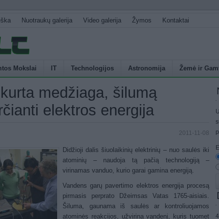
eška
Nuotraukų galerija
Video galerija
Žymos
Kontaktai
tos Mokslai
IT
Technologijos
Astronomija
Žemė ir Gam
kurta medžiaga, šilumą
rčianti elektros energija
U
s
p
2011-11-08
E
Didžioji dalis šiuolaikinių elektrinių – nuo saulės iki
atominių – naudoja tą pačią technologiją –
virinamas vanduo, kurio garai gamina energiją.
Vandens garų pavertimo elektros energija procesą
pirmasis perprato Džeimsas Vatas 1765-aisiais.
Šiluma, gaunama iš saulės ar kontroliuojamos
4
atominės reakcijos, užvirina vandenį, kuris tuomet