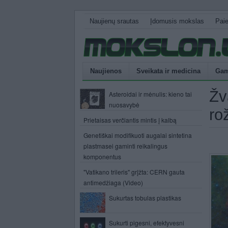
Naujienų srautas
Įdomusis mokslas
Pai
Naujienos
Sveikata ir medicina
Gam
Žv
Asteroidai ir mėnulis: kieno tai
nuosavybė
ro
Prietaisas verčiantis mintis į kalbą
Genetiškai modifikuoti augalai sintetina
plastmasei gaminti reikalingus
komponentus
"Vatikano trileris" grįžta: CERN gauta
antimedžiaga (Video)
Sukurtas tobulas plastikas
Sukurti pigesni, efektyvesni