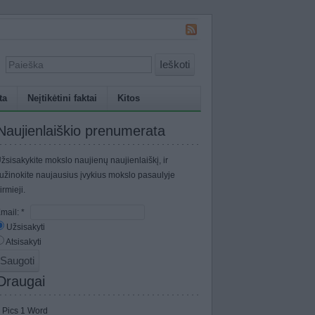
Ieškoti
ta
Neįtikėtini faktai
Kitos
Naujienlaiškio prenumerata
žsisakykite mokslo naujienų naujienlaiškį, ir
užinokite naujausius įvykius mokslo pasaulyje
irmieji.
mail:
*
Užsisakyti
Atsisakyti
Draugai
 Pics 1 Word