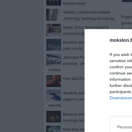
šviesos diodai
Vokiečių mokslininkai pristatė
Puppi
„išmaniųjų“ padangų koncepciją
gyvavi
Nauja „Sony“ technologija iš
Besipl
popieriaus generuoja energiją
dujų 
mokslon.l
Kanados atominėje elektrinėje
dauge
įvyko avarija
kurio
žvaigž
If you wish 
Japonijos Premier elektronikos
Astro
sensitive in
parodoje - ateities protingas
„Kosmi
confirm you
miestas
continue se
Kai ku
Kaip tapti Žmogumi-voru?
information 
senos
further disc
įvyko 
participants
Studentų sukurtas elektromobilis
Spalvo
Downstream 
pagerino pasaulio greičio
kurių
rekordą
P
Naujausi stebėjimai patvirtina
bendrąją reliatyvumo teoriją
Persona
Koks būtų pasaulis be ligų?