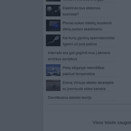
Elektrinės bus statomos
kosmose?
Plonas aukso dalelių sluoksnis
stiklą padaro skaidresniu
Kai kurių gyvūnų spermatozoidai
ilgesni už juos pačius
Interneto era gali grąžinti mus į akmens
amžiaus santykius
Pietų ašigalyje rekordiškai
pakilusi temperatūra
Eismą Vilniuje stebės skraidyklė
su įmontuota video kamera
Dieviškosios dalelės teorija
Visos teisės saugomo