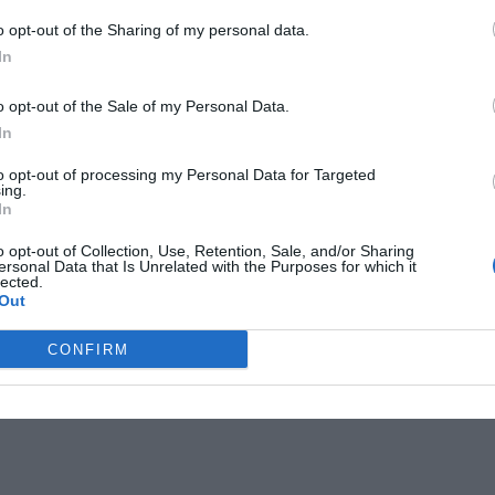
o opt-out of the Sharing of my personal data.
In
ronomija
,
astronomai
,
gyvavimo ciklas
,
kosminis sviedinys
,
troninjė žvaigždė
,
supernova
,
žvaigždė
o opt-out of the Sale of my Personal Data.
In
st navigation
on-1 – dešimtmetį trunkanti
Merkurijaus paslaptys
→
to opt-out of processing my Personal Data for Targeted
misija
ing.
In
o opt-out of Collection, Use, Retention, Sale, and/or Sharing
ersonal Data that Is Unrelated with the Purposes for which it
lected.
Out
CONFIRM