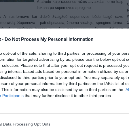
A atrodo kaip raudonos rožės atvaizdas, o ne kaip
G
liekana po supernovos sprogimo.
R
W
s A susiformavo kai didelė žvaigždė supernovos būdu baigė savo
1
mo ciklą. Supernova – pati stipriausia, žinoma visatoje, sprogimo forma.
4
ečiančios smūginės bangos, kylančios nuo sprogimo, užkaitina dulkes ir
E
debesis supančius supernovą, tai priverčia jas šviesti raudonai. Kol
t -
Do Not Process My Personal Information
4
lis žvaigždės medžiagų buvo negailestingai išmestos į kosmosą, kai
G
s liko ypač tankiame objekte – neutroninėje žvaigždėje. Neutroninė
W
dė juda neapsakomai greitai: virš 3 milijonų mylių per valandą greičiu.
to opt-out of the sale, sharing to third parties, or processing of your per
nautus glumina šis absurdiškas greitis, todėl jie pavadino šį objektą
formation for targeted advertising by us, please use the below opt-out s
niu sviediniu“.
r selection. Please note that after your opt-out request is processed y
eing interest-based ads based on personal information utilized by us or
rios žalios spalvos dujos ir dulkės, esančios paveikslėlyje, yra kitos
disclosed to third parties prior to your opt-out. You may separately opt-
 supernovos – Vela supernovos – liekanos. Šios žvaigždės sprogimas
losure of your personal information by third parties on the IAB’s list of
kažkur prieš 12000 metų ir buvo keturis kartus arčiau mūsų ir Puppis A.
. This information may also be disclosed by us to third parties on the
IA
s šioje nuotraukoje reprezentuoja skirtingus infraraudonųjų bangų ilgius,
Participants
that may further disclose it to other third parties.
 žmonės plika akimi nepamatys.
ost Views:
1,668
(No Ratings Yet)
l Data Processing Opt Outs