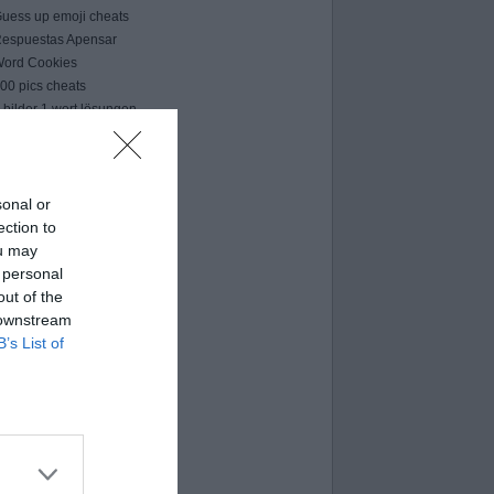
uess up emoji cheats
espuestas Apensar
ord Cookies
00 pics cheats
 bilder 1 wort lösungen
moji-quiz.com
 images 1 mot
ames-helper.com
ord Bubbles answers
sonal or
ection to
ou may
 personal
out of the
 downstream
B’s List of