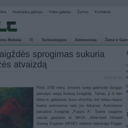
eška
Nuotraukų galerija
Video galerija
Žymos
Kontaktai
tos Mokslai
IT
Technologijos
Astronomija
Žemė ir Gam
aigždės sprogimas sukuria
žės atvaizdą
U
s
p
2011-12-13
E
Prieš 3700 metų, žmonės turėjo galimybę danguje
pamatyti naują šviesią žvaigždę. Tačiau, ji iš lėto
blėso ir, galiausiai, buvo užmiršta, kol vėliau naujos
kartos astronomai rado jos liekanas. Astronomai
pavadino žvaigždę „Puppis A“. Šiame naujame
vaizde gautame iš NASA „Wide-field Infrared
Survey Explorer (WISE)“ orbitinio teleskopo Puppis
4