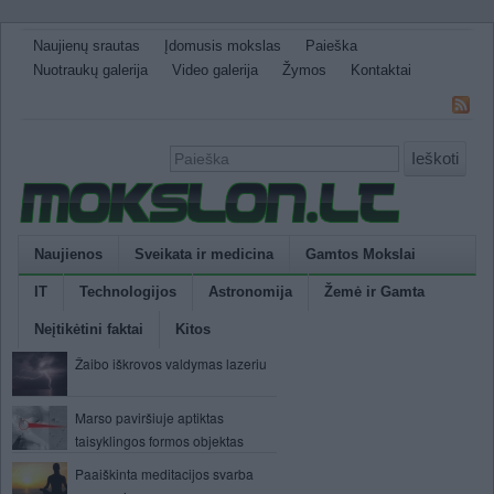
Naujienų srautas
Įdomusis mokslas
Paieška
Nuotraukų galerija
Video galerija
Žymos
Kontaktai
Ieškoti
Naujienos
Sveikata ir medicina
Gamtos Mokslai
IT
Technologijos
Astronomija
Žemė ir Gamta
Neįtikėtini faktai
Kitos
Žaibo iškrovos valdymas lazeriu
Marso paviršiuje aptiktas
taisyklingos formos objektas
Paaiškinta meditacijos svarba