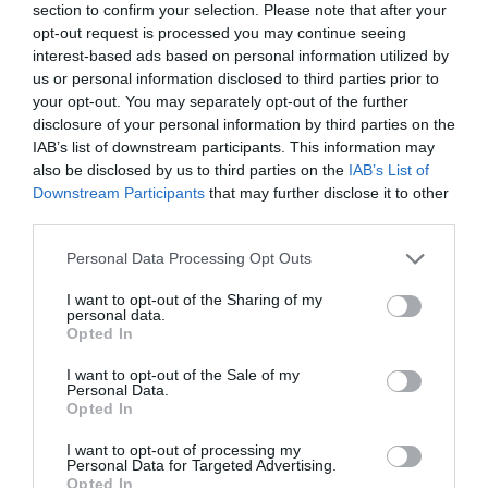
section to confirm your selection. Please note that after your
Kaip haliucinogenai veikia mūsų
opt-out request is processed you may continue seeing
asmenybę
interest-based ads based on personal information utilized by
Asteroidai ir mėnulis: kieno tai
us or personal information disclosed to third parties prior to
your opt-out. You may separately opt-out of the further
nuosavybė
disclosure of your personal information by third parties on the
IAB’s list of downstream participants. This information may
also be disclosed by us to third parties on the
IAB’s List of
2012-
Downstream Participants
that may further disclose it to other
Planai kasinėti dangaus kūnų mineralus
third parties.
pažeisti daugybę tarptautinio kosmoso įst
punktų. Ar asteroidai, savyje turintys daug bra
Personal Data Processing Opt Outs
metalų, įstatymiškai turėtų būti traktuojam
žuvys jūroje? Pasak neseniai susikūr
I want to opt-out of the Sharing of my
personal data.
kompanijos „Planetary Resources” iš Sietlo: t
Opted In
vienas iš variantų, kurį galėtų priimti Jun
Tautos.
I want to opt-out of the Sale of my
Personal Data.
Ši bendrovė per artimiausius du metus planuoja į Žemės orbitą pal
Opted In
kosminius teleskopus, kurie turėtų aptikti artimus, tinkamus kas
asteroidus. Jei tokių asteroidų bus aptikta, tai planuojama į juos nu
I want to opt-out of processing my
Personal Data for Targeted Advertising.
robotus, kurie nustatytų asteroido brangiųjų metalų išteklius – ypač pl
Opted In