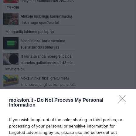
baltymus, skatinančius ŽIV/AIDS
infekciją
Afrikoje mobiliųjų komunikacijų
rinka auga sparčiausiai
Manganitų laidumo paslaptys
Mokslininkai kuria savaime
susitaisančias baterijas
Iš kur atsiranda hipergreitosios
planetos galinčios skrieti 48 mln.
km/h greičiu
Mokslininkai tikisi greitu metu
žmones sujungti su kompiuteriais
Šiandien vakare šalia žemės vėl
praskries asteroidas
mokslon.lt -
Do Not Process My Personal
Information
Žemę supa antimedžiagos žiedas
If you wish to opt-out of the sale, sharing to third parties, or
Dirbtinis intelektas aptinka
processing of your personal or sensitive information for
bankininkų suktybes
targeted advertising by us, please use the below opt-out