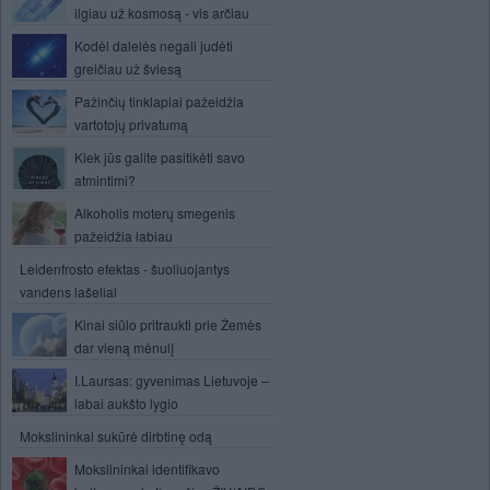
ilgiau už kosmosą - vis arčiau
Kodėl dalelės negali judėti
greičiau už šviesą
Pažinčių tinklapiai pažeidžia
vartotojų privatumą
Kiek jūs galite pasitikėti savo
atmintimi?
Alkoholis moterų smegenis
pažeidžia labiau
Leidenfrosto efektas - šuoliuojantys
vandens lašeliai
Kinai siūlo pritraukti prie Žemės
dar vieną mėnulį
I.Laursas: gyvenimas Lietuvoje –
labai aukšto lygio
Mokslininkai sukūrė dirbtinę odą
Mokslininkai identifikavo