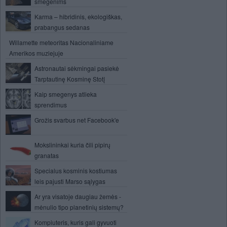
smegenims
Karma – hibridinis, ekologiškas,
prabangus sedanas
Willamette meteoritas Nacionaliniame
Amerikos muziejuje
Astronautai sėkmingai pasiekė
Tarptautinę Kosminę Stotį
Kaip smegenys atlieka
sprendimus
Grožis svarbus net Facebook'e
Mokslininkai kuria čili pipirų
granatas
Specialus kosminis kostiumas
leis pajusti Marso sąlygas
Ar yra visatoje daugiau žemės -
mėnulio tipo planetinių sistemų?
Kompiuteris, kuris gali gyvuoti