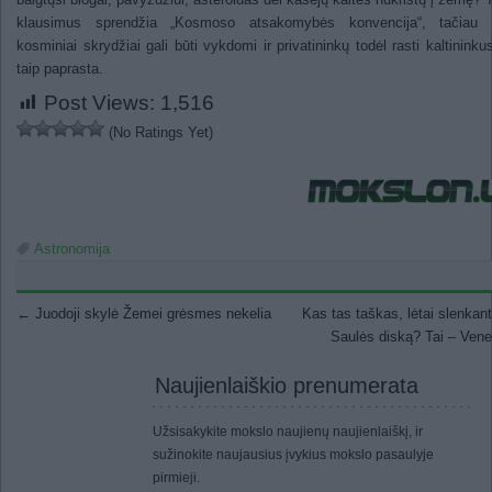
klausimus sprendžia „Kosmoso atsakomybės konvencija“, tačiau 
kosminiai skrydžiai gali būti vykdomi ir privatininkų todėl rasti kaltininku
taip paprasta.
Post Views:
1,516
(No Ratings Yet)
Astronomija
Post navigation
←
Juodoji skylė Žemei grėsmes nekelia
Kas tas taškas, lėtai slenkant
Saulės diską? Tai – Ven
Naujienlaiškio prenumerata
Užsisakykite mokslo naujienų naujienlaiškį, ir
sužinokite naujausius įvykius mokslo pasaulyje
pirmieji.