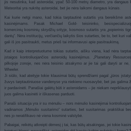
jis nesutinka, kad asteroidai, ypač 50-100 metrų diametro, yra dangaus 
Meteoritai yra nukritę asteroidai, bet jie nėra laikomi dangaus kūnais.
Kai kurie netgi mano, kad tokia tarptautinė sutartis yra bereikšmė ast
kasinėjimams. Pasak Michael Gold- teisininko, besispecializuoj
komercinių kosminių skrydžių srityje, kosmoso sutartis yra „popierinis tig
dantų“. Nėra institucijų, verčiančių laikytis šios sutarties, be to, bet kuri va
gali iš jos pasitraukti, metus prieš tai informavusi apie pasitraukimą.
Kad ir kaip interpretuotume tokias sutartis, aišku viena, kad nėra tarpta
įstaigos kontroliuojančios asteroidų kasinėjimus. „Planetary Resource
pilkojoje zonoje, nes nėra teisinio atsakymo ar jie tai gali daryti ar ne, 
Wheeler.
Ji siūlo, kad ateityje tokie klausimai būtų sprendžiami pagal „jūros įstat
žuvys tarptautiniuose vandenyse yra niekieno nuosavybė, bet jas galima ž
ir pardavinėti. Panašiai galėtų būti ir asteroidams – jie niekam nepriklausyt
juos galima kasinėti ir iškasenas parduoti.
Panaši situacija yra ir su mėnuliu – nors mėnulio kasinėjimai kontroliuojam
vadinamos „Mėnulio susitarimo“ sutarties, bet susitarimas praktiškai bev
nes jo neratifikavo nė viena kosminė valstybė.
Pabaigai, reikėtų atkreipti dėmesį į tai, kas būtų atsakingas, jei tokie kasin
baigtųsi blogai, pavyzdžiui, asteroidas dėl kasėjų kaltės nukristų į žemę? 