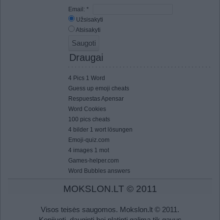
Email:
*
Užsisakyti
Atsisakyti
Draugai
4 Pics 1 Word
Guess up emoji cheats
Respuestas Apensar
Word Cookies
100 pics cheats
4 bilder 1 wort lösungen
Emoji-quiz.com
4 images 1 mot
Games-helper.com
Word Bubbles answers
MOKSLON.LT © 2011
Visos teisės saugomos. Mokslon.lt © 2011.
Kopijuoti, dauginti bei platinti galima tik gavus