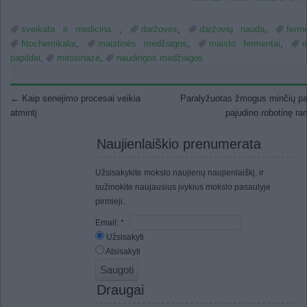
sveikata ir medicina
,
daržovės
,
daržovių nauda
,
ferm
fitochemikalai
,
maistinės medžiagos
,
maisto fermentai
,
m
papildai
,
mirosinazė
,
naudingos medžiagos
Post navigation
←
Kaip senėjimo procesai veikia
Paralyžuotas žmogus minčių p
atmintį
pajudino robotinę r
Naujienlaiškio prenumerata
Užsisakykite mokslo naujienų naujienlaiškį, ir
sužinokite naujausius įvykius mokslo pasaulyje
pirmieji.
Email:
*
Užsisakyti
Atsisakyti
Draugai