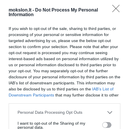
Greitu metu antrąją pusę
mokslon.lt -
Do Not Process My Personal
Information
rinksimės pagal DNR testą?
Kaip veikia internetas?
If you wish to opt-out of the sale, sharing to third parties, or
processing of your personal or sensitive information for
NASA ruošiasi naujos kosminės
targeted advertising by us, please use the below opt-out
kapsulės bandymams
section to confirm your selection. Please note that after your
Mokslininkai atrado būdą
opt-out request is processed you may continue seeing
sumažinti elektronikos prietaisų
interest-based ads based on personal information utilized by
energijos sąnaudas
us or personal information disclosed to third parties prior to
your opt-out. You may separately opt-out of the further
Daržovių nauda prieš maisto
disclosure of your personal information by third parties on the
papildus
IAB’s list of downstream participants. This information may
Kaip tapti Žmogumi-voru?
also be disclosed by us to third parties on the
IAB’s List of
Downstream Participants
that may further disclose it to other
third parties.
Šiemet prognozuojamos dar
intensyvesnės saulės audros
Personal Data Processing Opt Outs
Astronomai aptiko „naujagimę“ juodąją
skylę (Video)
I want to opt-out of the Sharing of my
personal data.