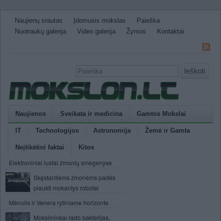
Naujienų srautas
Įdomusis mokslas
Paieška
Nuotraukų galerija
Video galerija
Žymos
Kontaktai
Ieškoti
Naujienos
Sveikata ir medicina
Gamtos Mokslai
IT
Technologijos
Astronomija
Žemė ir Gamta
Neįtikėtini faktai
Kitos
Elektroniniai lustai žmonių smegenyse
Skęstantiems žmonėms padės
plaukti mokantys robotai
Mėnulis ir Venera rytiniame horizonte
Mokslininkai rado bakterijas,