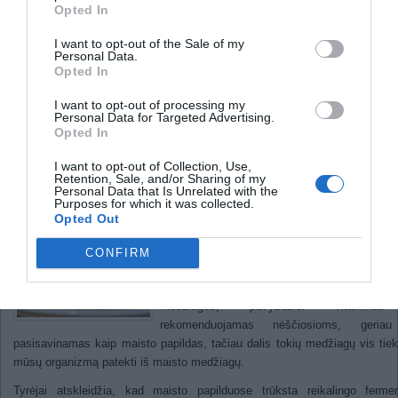
Tyrėjai nustatė, kad Ecstazy
Opted In
narkotiku gali būti gydomas
I want to opt-out of the Sale of my
kraujo vėžys
Personal Data.
Opted In
Daržovių nauda prieš maisto
I want to opt-out of processing my
papildus
Personal Data for Targeted Advertising.
Opted In
2011
I want to opt-out of Collection, Use,
Retention, Sale, and/or Sharing of my
Naujausi tyrimai parodė, kad valgant dar
Personal Data that Is Unrelated with the
Purposes for which it was collected.
naudingosios medžiagos yra pasisavinamos
Opted Out
geriau, nei vartojant maisto papildus.
Teigiama, kad svarbių maistinių med
CONFIRM
pasisavinimo mechanizmas vis dėlto nėra
paprastas. Kai kurie vitaminai bei mais
medžiagos, pavyzdžiui vitamina
rekomenduojamas nėščiosioms, geria
pasisavinamas kaip maisto papildas, tačiau dalis tokių medžiagų vis tiek 
mūsų organizmą patekti iš maisto medžiagų.
Tyrėjai atskleidžia, kad maisto papilduose trūksta reikalingo ferme