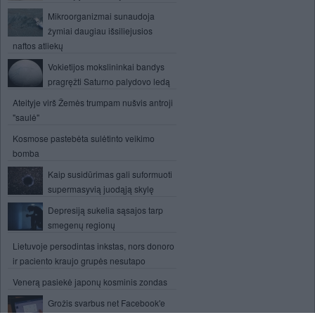
Mikroorganizmai sunaudoja
žymiai daugiau išsiliejusios
naftos atliekų
Vokietijos mokslininkai bandys
pragręžti Saturno palydovo ledą
Ateityje virš Žemės trumpam nušvis antroji
"saulė"
Kosmose pastebėta sulėtinto veikimo
bomba
Kaip susidūrimas gali suformuoti
supermasyvią juodąją skylę
Depresiją sukelia sąsajos tarp
smegenų regionų
Lietuvoje persodintas inkstas, nors donoro
ir paciento kraujo grupės nesutapo
Venerą pasiekė japonų kosminis zondas
Grožis svarbus net Facebook'e