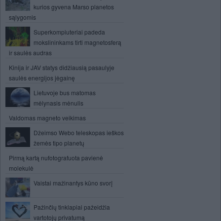
kurios gyvena Marso planetos
sąlygomis
Superkompiuteriai padeda
mokslininkams tirti magnetosferą
ir saulės audras
Kinija ir JAV statys didžiausią pasaulyje
saulės energijos jėgainę
Lietuvoje bus matomas
mėlynasis mėnulis
Valdomas magneto veikimas
Džeimso Webo teleskopas ieškos
žemės tipo planetų
Pirmą kartą nufotografuota pavienė
molekulė
Vaistai mažinantys kūno svorį
Pažinčių tinklapiai pažeidžia
vartotojų privatumą