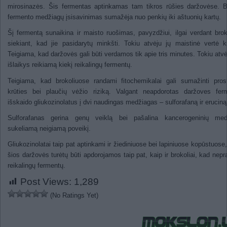
mirosinazės. Šis fermentas aptinkamas tam tikros rūšies daržovėse. 
fermento medžiagų įsisavinimas sumažėja nuo penkių iki aštuonių kartų.
Šį fermentą sunaikina ir maisto ruošimas, pavyzdžiui, ilgai verdant brok
siekiant, kad jie pasidarytų minkšti. Tokiu atvėju jų maistinė vertė k
Teigiama, kad daržovės gali būti verdamos tik apie tris minutes. Tokiu atvė
išlaikys reikiamą kiekį reikalingų fermentų.
Teigiama, kad brokoliuose randami fitochemikalai gali sumažinti pros
krūties bei plaučių vėžio riziką. Valgant neapdorotas daržoves ferm
išskaido gliukozinolatus į dvi naudingas medžiagas – sulforafaną ir eruciną
Sulforafanas gerina genų veiklą bei pašalina kancerogeninių med
sukeliamą neigiamą poveikį.
Gliukozinolatai taip pat aptinkami ir žiediniuose bei lapiniuose kopūstuose,
šios daržovės turėtų būti apdorojamos taip pat, kaip ir brokoliai, kad nepr
reikalingų fermentų.
Post Views:
1,289
(No Ratings Yet)