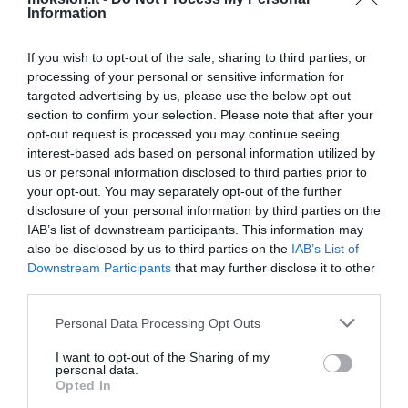
mažai
Information
Lietuvoje persodintas inkstas, nors donoro
ir paciento kraujo grupės nesutapo
If you wish to opt-out of the sale, sharing to third parties, or
processing of your personal or sensitive information for
Archeologai Florencijoje rado
targeted advertising by us, please use the below opt-out
Monos Lizos palaikus?
section to confirm your selection. Please note that after your
Opel pristatė pigų 'vieno euro'
opt-out request is processed you may continue seeing
elektromobilį
interest-based ads based on personal information utilized by
us or personal information disclosed to third parties prior to
Ką turėtume valgyti? Tyrimas
your opt-out. You may separately opt-out of the further
genetiniame lygmenyje
disclosure of your personal information by third parties on the
FTB išjungė Megaupload,
IAB’s list of downstream participants. This information may
hakeriai išjungė FTB
also be disclosed by us to third parties on the
IAB’s List of
Danijoje atidaryta viena
Downstream Participants
that may further disclose it to other
didžiausių vėjo jėgainių
third parties.
Chronišką nuovargį gali sukelti virusas
Personal Data Processing Opt Outs
Žemė iki 2050-ųjų gali tapti
I want to opt-out of the Sharing of my
nebeatpažįstama, teigia ekspertai
personal data.
Opted In
Naujos kartos procesoriams
pakaks saulės šviesos