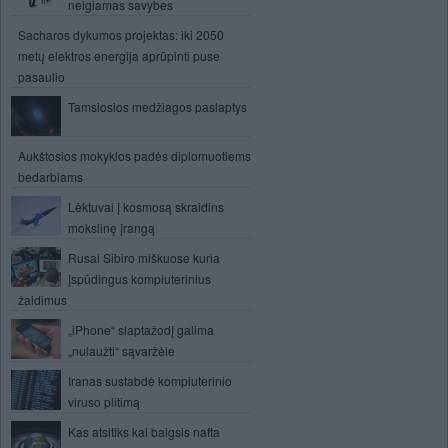
neigiamas savybes
Sacharos dykumos projektas: iki 2050
metų elektros energija aprūpinti puse
pasaulio
Tamsiosios medžiagos paslaptys
Aukštosios mokyklos padės diplomuotiems
bedarbiams
Lėktuvai į kosmosą skraidins
mokslinę įrangą
Rusai Sibiro miškuose kuria
įspūdingus kompiuterinius
žaidimus
„iPhone“ slaptažodį galima
„nulaužti“ sąvaržėle
Iranas sustabdė kompiuterinio
viruso plitimą
Kas atsitiks kai baigsis nafta