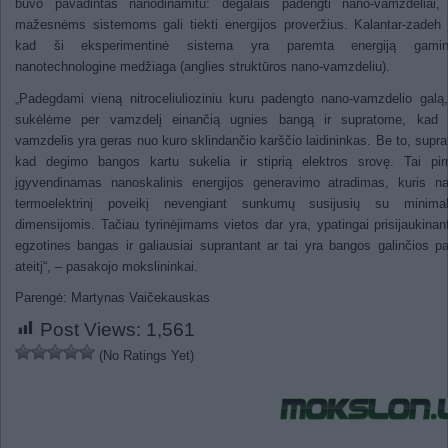
buvo pavadintas nanodinamitu: degalais padengti nano-vamzdeliai, 
mažesnėms sistemoms gali tiekti energijos proveržius. Kalantar-zadeh 
kad ši eksperimentinė sistema yra paremta energiją gamin
nanotechnologine medžiaga (anglies struktūros nano-vamzdeliu).
„Padegdami vieną nitroceliulioziniu kuru padengto nano-vamzdelio gal
sukėlėme per vamzdelį einančią ugnies bangą ir supratome, kad 
vamzdelis yra geras nuo kuro sklindančio karščio laidininkas. Be to, supr
kad degimo bangos kartu sukelia ir stiprią elektros srovę. Tai pir
įgyvendinamas nanoskalinis energijos generavimo atradimas, kuris na
termoelektrinį poveikį nevengiant sunkumų susijusių su minimal
dimensijomis. Tačiau tyrinėjimams vietos dar yra, ypatingai prisijaukinan
egzotines bangas ir galiausiai suprantant ar tai yra bangos galinčios pa
ateitį“, – pasakojo mokslininkai.
Parengė: Martynas Vaičekauskas
Post Views:
1,561
(No Ratings Yet)