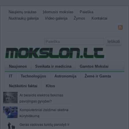
Naujienų srautas
Įdomusis mokslas
Paieška
Nuotraukų galerija
Video galerija
Žymos
Kontaktai
Ieškoti
Naujienos
Sveikata ir medicina
Gamtos Mokslai
IT
Technologijos
Astronomija
Žemė ir Gamta
Neįtikėtini faktai
Kitos
Ar belaidis elektros tiekimas
pavojingas gyvybei?
Kompiuteriniai žaidimai skatina
kūrybiškumą
Geras vadovas turėtų parodyti ir