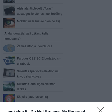
Atsistatanti plėvelė „Toray“
apsaugos telefonus nuo įbrėžimų
Mokslininkai sukūrė bioninę akį
Ar dangoraižiai gali užkirsti kelią
tornadams?
Žemės istorija ir evoliucija
Parodos CES' 2012 burtažodis -
ultrabook
Sukurtas spalvotas elektroninių
knygų skaitytuvas
Sukurtas labai ilgas elektros
lankas
Skrydis į audros centrą
Žmonijai jau dabar vienos Žemės per
mokslon.lt -
Do Not Process My Personal