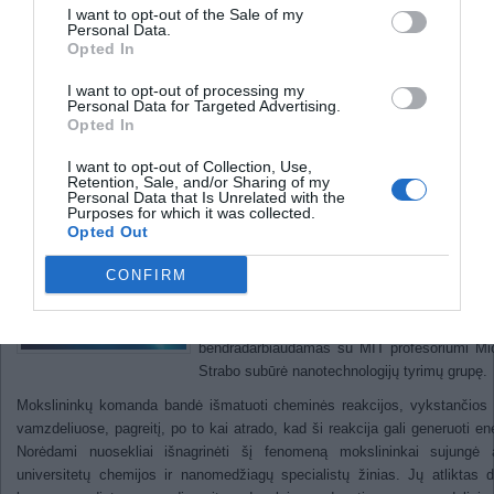
I want to opt-out of the Sale of my
Personal Data.
Žaibai generuoja antimedžiagą
Opted In
Atrastas naujas energijos šaltin
I want to opt-out of processing my
Personal Data for Targeted Advertising.
Opted In
2012-
I want to opt-out of Collection, Use,
Retention, Sale, and/or Sharing of my
Masačiusetso technologijos instituto (MIT) i
Personal Data that Is Unrelated with the
universiteto tyrėjai energijos kaupimo ir gene
Purposes for which it was collected.
Opted Out
srityse padarė tikrą perversmą. Moksli
gaminama energija, priklausomai nuo ener
CONFIRM
šaltinio dydžio, yra tris keturis kartus di
Šiam tikslui Dr. Kourosh Kalantar-z
kompiuterių inžinierius, profesor
bendradarbiaudamas su MIT profesoriumi Mi
Strabo subūrė nanotechnologijų tyrimų grupę.
Mokslininkų komanda bandė išmatuoti cheminės reakcijos, vykstančios
vamzdeliuose, pagreitį, po to kai atrado, kad ši reakcija gali generuoti ene
Norėdami nuosekliai išnagrinėti šį fenomeną mokslininkai sujungė a
universitetų chemijos ir nanomedžiagų specialistų žinias. Jų atliktas 