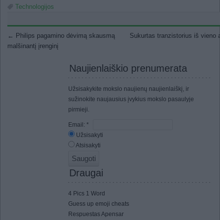
Technologijos
Post navigation
←
Philips pagamino dėvimą skausmą
Sukurtas tranzistorius iš vieno
malšinantį įrenginį
Naujienlaiškio prenumerata
Užsisakykite mokslo naujienų naujienlaiškį, ir
sužinokite naujausius įvykius mokslo pasaulyje
pirmieji.
Email:
*
Užsisakyti
Atsisakyti
Draugai
4 Pics 1 Word
Guess up emoji cheats
Respuestas Apensar