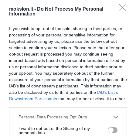
mokslon.lt -
Do Not Process My Personal
Astronomai ieškos ateivių miestų
Information
Mokslininkai rado sąsają tarp
If you wish to opt-out of the sale, sharing to third parties, or
šaltų žiemų ir saulės aktyvumo
processing of your personal or sensitive information for
targeted advertising by us, please use the below opt-out
Pietų ašigalyje rekordiškai
section to confirm your selection. Please note that after your
pakilusi temperatūra
opt-out request is processed you may continue seeing
Chronišką nuovargį gali sukelti virusas
interest-based ads based on personal information utilized by
us or personal information disclosed to third parties prior to
Švedijos mokslininkai
your opt-out. You may separately opt-out of the further
prognozuoja labai šaltą žiemą
disclosure of your personal information by third parties on the
Genetiškai modifikuoti augalai sintetina
IAB’s list of downstream participants. This information may
plastmasei gaminti reikalingus
also be disclosed by us to third parties on the
IAB’s List of
komponentus
Downstream Participants
that may further disclose it to other
third parties.
Šiandien įvyks pilnas mėnulio
užtemimas
Personal Data Processing Opt Outs
Pentagono užsakymu kuriamas
robotas – kirminas „Meshworm“
I want to opt-out of the Sharing of my
personal data.