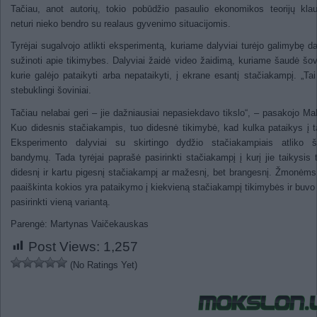
Tačiau, anot autorių, tokio pobūdžio pasaulio ekonomikos teorijų kla
neturi nieko bendro su realaus gyvenimo situacijomis.
Tyrėjai sugalvojo atlikti eksperimentą, kuriame dalyviai turėjo galimybę d
sužinoti apie tikimybes. Dalyviai žaidė video žaidimą, kuriame šaudė šov
kurie galėjo pataikyti arba nepataikyti, į ekrane esantį stačiakampį. „Ta
stebuklingi šoviniai.
Tačiau nelabai geri – jie dažniausiai nepasiekdavo tikslo“, – pasakojo Ma
Kuo didesnis stačiakampis, tuo didesnė tikimybė, kad kulka pataikys į ta
Eksperimento dalyviai su skirtingo dydžio stačiakampiais atliko š
bandymų. Tada tyrėjai paprašė pasirinkti stačiakampį į kurį jie taikysis t
didesnį ir kartu pigesnį stačiakampį ar mažesnį, bet brangesnį. Žmonėm
paaiškinta kokios yra pataikymo į kiekvieną stačiakampį tikimybės ir buvo 
pasirinkti vieną variantą.
Parengė: Martynas Vaičekauskas
Post Views:
1,257
(No Ratings Yet)