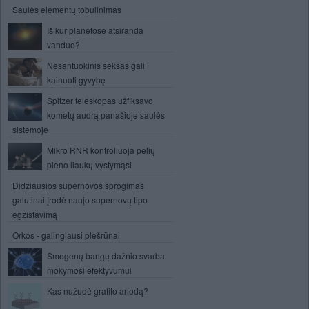
Saulės elementų tobulinimas
Iš kur planetose atsiranda
vanduo?
Nesantuokinis seksas gali
kainuoti gyvybę
Spitzer teleskopas užfiksavo
kometų audrą panašioje saulės
sistemoje
Mikro RNR kontroliuoja pelių
pieno liaukų vystymąsi
Didžiausios supernovos sprogimas
galutinai įrodė naujo supernovų tipo
egzistavimą
Orkos - galingiausi plėšrūnai
Smegenų bangų dažnio svarba
mokymosi efektyvumui
Kas nužudė grafito anodą?