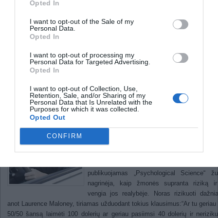
Astronomai aptiko dar vieną planetą,
Opted In
tačiau iš kitos galaktikos (Video)
I want to opt-out of the Sale of my
Keisčiausios pasaulio salos
Personal Data.
Opted In
Praktika tampa bevertė, kai
I want to opt-out of processing my
Personal Data for Targeted Advertising.
susiduriame su rizika
Opted In
I want to opt-out of Collection, Use,
Retention, Sale, and/or Sharing of my
2012-
Personal Data that Is Unrelated with the
Purposes for which it was collected.
Žmonės itin sunkiai priima sprendimus susi
Opted Out
su rizika. Daugelis bijo skrydžių lėktuvu
nelaimingų atsitikimų rizika yra labai maž
CONFIRM
kurie žmonės važiuoja automobiliu, kad iš
skrydžių, taip statydami save į statistišk
didesnį pavojų. Naujas tyrimas, kuri
publikuojamas „Psychological Science“ žur
nagrinėja, kaip žmonės supranta riziką ir
vengia jos realybėje. Noras rizikuoti dažnia
anot Laurence Maloney, tiriamas užduodant tokius klausimus:“Ar tu geriau 
50/50 šansą laimėti 100 dolerių ar geriau pasiimsi 40 dolerių ir neriziku