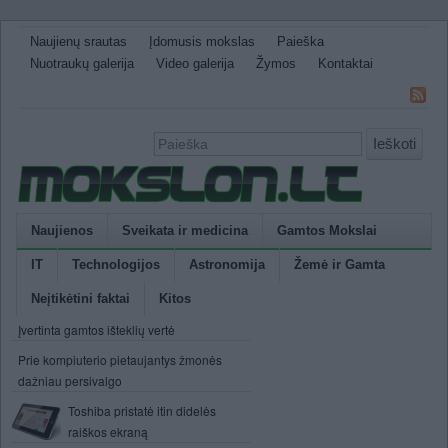
Naujienų srautas
Įdomusis mokslas
Paieška
Nuotraukų galerija
Video galerija
Žymos
Kontaktai
Ieškoti
Naujienos
Sveikata ir medicina
Gamtos Mokslai
IT
Technologijos
Astronomija
Žemė ir Gamta
Neįtikėtini faktai
Kitos
Įvertinta gamtos išteklių vertė
Prie kompiuterio pietaujantys žmonės
dažniau persivalgo
Toshiba pristatė itin didelės
raiškos ekraną