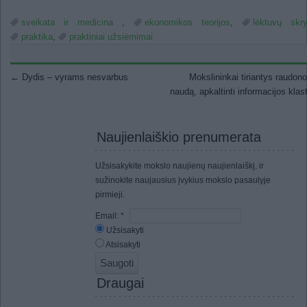
sveikata ir medicina
,
ekonomikos teorijos
,
lėktuvų skry
praktika
,
praktiniai užsiėmimai
Post navigation
←
Dydis – vyrams nesvarbus
Mokslininkai tiriantys raudon
naudą, apkaltinti informacijos klas
Naujienlaiškio prenumerata
Užsisakykite mokslo naujienų naujienlaiškį, ir
sužinokite naujausius įvykius mokslo pasaulyje
pirmieji.
Email:
*
Užsisakyti
Atsisakyti
Draugai