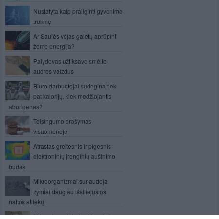
Nustatyta kaip prailginti gyvenimo
trukmę
Ar Saulės vėjas galetų aprūpinti
žemę energija?
Palydovas užfiksavo smėlio
audros vaizdus
Biuro darbuotojai sudegina tiek
pat kalorijų, kiek medžiojantis
aborigenas?
Teisingumo prašymas
visuomenėje
Atrastas greitesnis ir pigesnis
elektroninių įrenginių aušinimo
būdas
Mikroorganizmai sunaudoja
žymiai daugiau išsiliejusios
naftos atliekų
Mitas - kompiuteris akių priešas