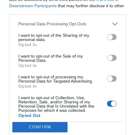
Downstream Participants
that may further disclose it to other
Žvaigždė pasidabinusi nematomu šydu
third parties.
Medžiai gali sumažinti cunamio
daromą žalą
Personal Data Processing Opt Outs
Fotonų ir plazmonų sąveika va
I want to opt-out of the Sharing of my
personal data.
šviesą
Opted In
I want to opt-out of the Sale of my
2011
Personal Data.
Opted In
Panašiai kaip fotonai, kurie yra šviesos bangos, plazmonai yra pl
virpesiai – laisvų elektronų kietame kūne virpesiai. Jei tokie virpesiai 
I want to opt-out of processing my
Personal Data for Targeted Advertising.
metalų sandūroje, tai atsiranda vadinamieji paviršiniai plazmonai. Pavir
Opted In
plazmonai suteikia galimybę valdyti bei perduoti šviesą įrengin
naudojamiems įvairiose srityse.
I want to opt-out of Collection, Use,
Retention, Sale, and/or Sharing of my
Mokslininkų grupė iš Strasburo (Strasbourg) universiteto, esančio Pracūz
Personal Data that Is Unrelated with the
Purposes for which it was collected.
panaudojo fotonų ir plazmonų sąveiką nukreipdami šviesą per metal
Opted Out
folijose esančias skylutes, kurios yra tokios mažos, kad šviesa, iš ti
negalėtų pro jas praeiti. Pagal klasikinę teoriją šviesa negali praeiti pro sky
CONFIRM
jei skylučių diametras yra žymiai mažesnis nei šviesos bangos ilgis. Tač