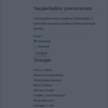
Naujienlaiškio prenumerata
Užsisakykite mokslo naujienų naujienlaiškį, ir
sužinokite naujausius įvykius mokslo pasaulyje
pirmieji.
Email:
*
Užsisakyti
Atsisakyti
Draugai
4 Pics 1 Word
Guess up emoji cheats
Respuestas Apensar
Word Cookies
100 pics cheats
4 bilder 1 wort lösungen
Emoji-quiz.com
4 images 1 mot