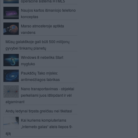
operacinė sistema HTML5
Naujos kartos išmaniojo telefono
konceptas
Marso atmosferoje aptikta
vandens
Mūsų galaktikoje gali būti 500 milijonų
gyvybei tinkamų planetų
Windows 8 nebeliks Start
mygtuko
Paukščių Tako mįslės:
antimedžiagos fabrikas
Nano transportavimas - objektai
perkeliami juos ištirpdant ir vėl
atgaminant
Andų ledynai tirpsta greičiau nei tikėtasi
Kai kuriems kompiuteriams
„interneto galas“ ateis liepos 9-
ąją