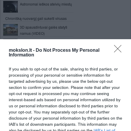
Astronomai ieškos ateivių miestų
Chronišką nuovargį gali sukelti virusas
3D spausdintuvai galės statyti
namus (VIDEO)
„Apple“ pristatė naująjį „iPad 3“
mokslon.lt -
Do Not Process My Personal
Information
Anglies dioksidas gali būti
perdirbamas
If you wish to opt-out of the sale, sharing to third parties, or
Mokslininkai sukūrė pirmąjį 3-D
processing of your personal or sensitive information for
žmogaus genomo žemėlapį
targeted advertising by us, please use the below opt-out
„Toshiba“ sukūrė spausdinimo
section to confirm your selection. Please note that after your
sistemą su išsitrinančiais dažais
opt-out request is processed you may continue seeing
interest-based ads based on personal information utilized by
Atidarytas IBM serverių
us or personal information disclosed to third parties prior to
perdirbimo centras
your opt-out. You may separately opt-out of the further
Nauja Transporto departamento
disclosure of your personal information by third parties on the
ryšio sistema padeda
IAB’s list of downstream participants. This information may
automobiliams nesusidurti
also be disclosed by us to third parties on the
IAB’s List of