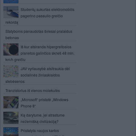
Studentų sukurtas elektromobilis
pagerino pasaulio greičio
rekordą
Statyboms panaudotas šviesai pralaidus
betonas
Iš kur atsiranda hipergreitosios
planetos galinčios skrieti 48 mln.
km/h greičiu
JAV vyriausybė atsitraukia dėl
socialinės žiniasklaidos
stebėsenos
Tranzistorius iš vienos molekulės
„Microsoft“ pristatė „Windows
Phone 8“
Ką darytume, jei atrastume
nežemišką civilizaciją?
Pristatyta naujos kartos