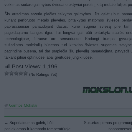
veikimas sudaro galimybes šviesai efektyviai pereiti į kitą metalo folijos p
Šis atradimas atveria plačias taikymo galimybes. Jis galėtų būti pana
kuriant perforuoto metalo plėveles, pritaikytas matomos šviesos perda
paprasčiausiai panaudojant dažus, kurie sugeria šviesą prie tam 
pageidaujamo bangos ilgio. Tai lengvai gali būti pritaikyta saulės ene
technologijose, filtruose are sensoriuose. Kadangi trumpai gyvuoja
sužadintos molekulių būsenos turi kitokias šviesos sugerties savybe
pagrindinė būsena, tai dar praplečia šių plėvelių panaudojimą, pavyzdžiu
taikant pilnai optiniuose labai greituose jungikliuose.
Post Views:
1,196
(No Ratings Yet)
Gamtos Mokslai
Post navigation
←
Superlaidumas galėtų būti
Sukurtas pirmas programuo
pasiekiamas ir kambario temperatūroje
nanoprocesor