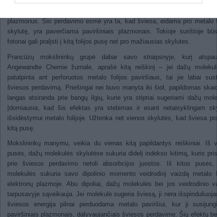
mokslininkų grupė savo tyrimuose prieš dešimtmetį pastebėjo, kad šv
perdavimas vyksta, nors tai ir prieštarauja teorijai, jei panaudosime pavir
plazmonus. Šio perdavimo esmė yra ta, kad šviesa, eidama pro metalo f
skylutę, yra paverčiama paviršiniais plazmonais. Tokioje surištoje bū
fotonai gali pralįsti į kitą folijos pusę net pro mažiausias skylutes.
Prancūzų mokslininkų grupė dabar savo straipsnyje, kurį atspau
Angewandte Chemie žurnale, aprašė kitą reiškinį – jei dažų molekul
patalpinta ant perforuotos metalo folijos paviršiaus, tai jie labai sust
šviesos perdavimą. Priešingai nei buvo manyta iki šiol, papildomas ska
langas atsiranda prie bangų ilgių, kurie yra stipriai sugeriami dažų mole
Įdomiausia, kad šis efektas yra stebimas ir esant netaisyklingam sk
išsidėstymui metalo folijoje. Užtenka net vienos skylutės, kad šviesa pra
kitą pusę.
Mokslininkų manymu, veikia du vienas kitą papildantys reiškiniai. Iš 
pusės, dažų molekulės skylutėse sukuria didelį indekso kitimą, kuris pri
prie šviesos perdavimo netoli absorbcijos juostos. Iš kitos pusės,
molekulės sukuria savo dipolinio momento veidrodinį vaizdą metalo l
elektronų plazmoje. Abu dipoliai, dažų molekulės bei jos veidrodinio v
tarpusavyje sąveikauja. Jei molekulė sugeria šviesą, ji nėra išspinduliuoj
šviesos energija pilnai perduodama metalo paviršiui, kur ji susijun
paviršiniais plazmonais, dalyvaujančiais šviesos perdavime. Šių efektų b