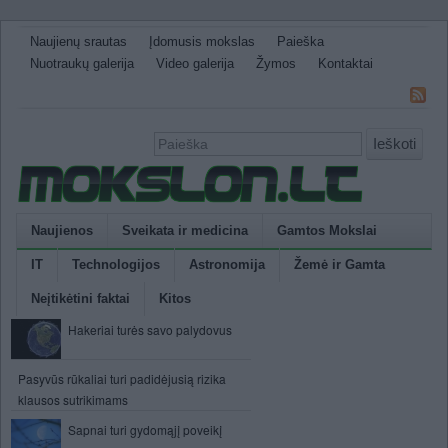
Naujienų srautas
Įdomusis mokslas
Paieška
Nuotraukų galerija
Video galerija
Žymos
Kontaktai
Ieškoti
Naujienos
Sveikata ir medicina
Gamtos Mokslai
IT
Technologijos
Astronomija
Žemė ir Gamta
Neįtikėtini faktai
Kitos
Hakeriai turės savo palydovus
Pasyvūs rūkaliai turi padidėjusią rizika
klausos sutrikimams
Sapnai turi gydomąjį poveikį