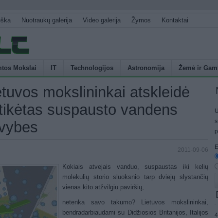
eška
Nuotraukų galerija
Video galerija
Žymos
Kontaktai
tos Mokslai
IT
Technologijos
Astronomija
Žemė ir Gam
etuvos mokslininkai atskleidė
tikėtas suspausto vandens
U
s
vybes
p
E
2011-09-06
Kokiais atvejais vanduo, suspaustas iki kelių
molekulių storio sluoksnio tarp dviejų slystančių
vienas kito atžvilgiu paviršių,
netenka savo takumo? Lietuvos mokslininkai,
bendradarbiaudami su Didžiosios Britanijos, Italijos
4