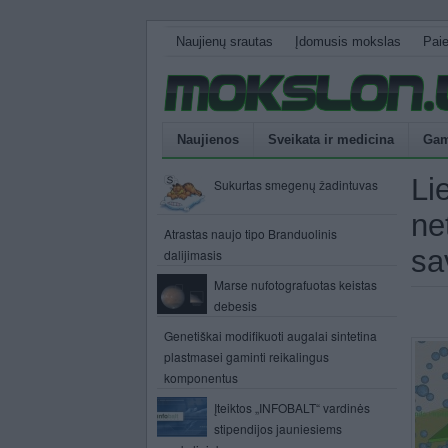
Naujienų srautas
Įdomusis mokslas
Pai
Naujienos
Sveikata ir medicina
Gam
Li
Sukurtas smegenų žadintuvas
ne
Atrastas naujo tipo Branduolinis
sa
dalijimasis
Marse nufotografuotas keistas
debesis
Genetiškai modifikuoti augalai sintetina
plastmasei gaminti reikalingus
komponentus
Įteiktos „INFOBALT“ vardinės
stipendijos jauniesiems