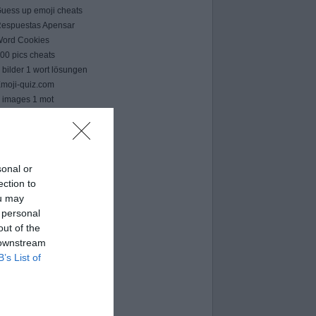
uess up emoji cheats
espuestas Apensar
ord Cookies
00 pics cheats
 bilder 1 wort lösungen
moji-quiz.com
 images 1 mot
ames-helper.com
ord Bubbles answers
sonal or
ection to
ou may
 personal
out of the
 downstream
B’s List of