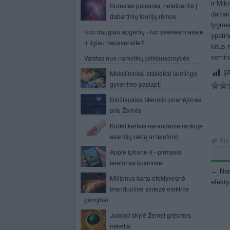
ir Mik
Surastas pulsaras, netelpantis į
darba
dabartinių teorijų rėmus
lygme
Kuo daugiau apgamų - tuo sveikesni esate
ypatin
ir ilgiau nepasensite?
kitus 
semina
Vaistas nuo narkotikų priklausomybės
P
Mokslininkai atskleidė laimingo
gyvenimo paslaptį
Didžiausias Mėnulio priartėjimas
prie Žemės
Kodėl kartais nerandame rankoje
esančių raktų ar telefono
Kit
Apple Iphone 4 - pirmasis
telefonas kosmose
Po
←
Nar
Milijonus kartų efektyvesnė
efekty
branduolinė sintezė elektros
gamybai
Juodoji skylė Žemei grėsmes
nekelia