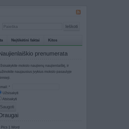
Ieškoti
ta
Neįtikėtini faktai
Kitos
Naujienlaiškio prenumerata
žsisakykite mokslo naujienų naujienlaiškį, ir
užinokite naujausius įvykius mokslo pasaulyje
irmieji.
mail:
*
Užsisakyti
Atsisakyti
Draugai
 Pics 1 Word