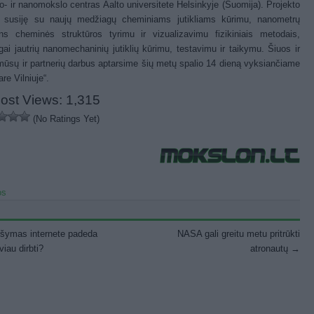
ro- ir nanomokslo centras Aalto universitete Helsinkyje (Suomija). Projekto
i susiję su naujų medžiagų cheminiams jutikliams kūrimu, nanometrų
ns cheminės struktūros tyrimu ir vizualizavimu fizikiniais metodais,
gai jautrių nanomechaninių jutiklių kūrimu, testavimu ir taikymu. Šiuos ir
mūsų ir partnerių darbus aptarsime šių metų spalio 14 dieną vyksiančiame
re Vilniuje“.
ost Views:
1,315
(No Ratings Yet)
os
st navigation
šymas internete padeda
NASA gali greitu metu pritrūkti
viau dirbti?
atronautų
→