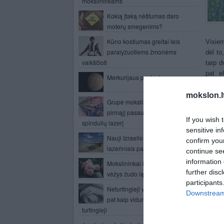
mokslininkams
Kokią įtaką nėštumas daro
moterų smegenims?
Kūno kostiumas greitai leis
Visiem
paralyžuotiems žmonėms
dėl to
vaikščioti
tarp d
pat e
Merkurijaus paslaptys
balty
sąnar
mokslon.l
Grupė mokslininkų išbandė
lygme
pirmąjį pasaulyje rentgeno
duomen
If you wish 
spindulių lazerį
sensitive in
„Tirt
Nauji Izraelio tankai – su
confirm you
storio
lazeriniais pabūklais?
continue se
mikros
information 
mikros
Mokslininkai išsiaiškino kaip
further disc
išlaik
vėžys žudo ląsteles
participants
kurian
Neturtingieji vertina santuoką taip
Downstream 
pasako
pat kaip vidurinioji klasė ir
unive
turtingieji
metu, 