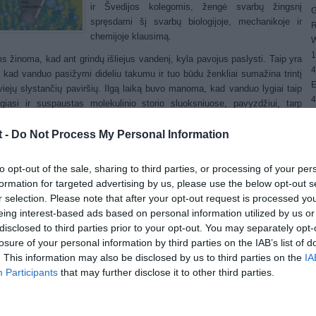
ir Švedijos kolegomis, žengė svarbų žingsnį
G
spręsdami šį svarbų biologijoje, mechanikoje ir
R
chemijoje klausimą.
W
1
s žinoma, kad ant grindų išliejus vandenį, kyla pavojus paslysti. Taip yra
4
, kad vanduo pasižymi dideliu takumu ir tuo būdu ženkliai sumažina trintį
E
viejų slystančių paviršių. Ilgą laiką buvo manoma, kad vanduo lygiai taip
4
lgiasi ir suspaustas molekulinio storio sluoksniuose, pavyzdžiui, tarp
G
mų gyvose ląstelėse DNR replikacijos ar kitų biologinių procesų metu,
W
iuose ar moderniuose nanomechaniniuose įtaisuose. Tobulėjant nanometrų
t -
Do Not Process My Personal Information
ns matavimo prietaisams, pastaruoju metu metu daugėja mokslinių
ų, verčiančių naujai pažvelgti į šį klausimą.
to opt-out of the sale, sharing to third parties, or processing of your per
formation for targeted advertising by us, please use the below opt-out s
i mechanines savybes vandens, suspausto iki mažiau kaip nanometro
r selection. Please note that after your opt-out request is processed y
 sluoksnio tarp atomiškai lygaus žėručio paviršiaus ir zondo (stiklinės
eing interest-based ads based on personal information utilized by us or
feros), taikėme ypatingai jautrų matavimo metodą, pagrįstą atominių jėgų
disclosed to third parties prior to your opt-out. You may separately opt-
kopija. Jis leidžia išmatuoti zondo poslinkius nanometro dalių tikslumu,
losure of your personal information by third parties on the IAB’s list of
ant tiksliai kontroliuojamą atstumą tarp zondo ir paviršiaus. Dalyvavau
. This information may also be disclosed by us to third parties on the
IA
t šį metodą dirbdamas Bristolio universitete Didžiojoje Britanijoje, –
Participants
that may further disclose it to other third parties.
ja pirmasis straipsnio autorius dr. Artūras Ulčinas iš Kauno technologijos
rsiteto Mikrosistemų ir nanotechnologijų mokslo centro. – Eksperimento
keisdami terpės rūgštingumą ir druskos koncentraciją, galėjome valdyti