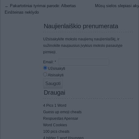
Post navigation
←
Pakartotiniai tyrimai parodė: Albertas
Mūsų sielos slepiasi a
Einšteinas neklydo
Naujienlaiškio prenumerata
Užsisakykite mokslo naujienų naujienlaiškį, ir
sužinokite naujausius įvykius mokslo pasaulyje
pirmieji.
Email:
*
Užsisakyti
Atsisakyti
Draugai
4 Pics 1 Word
Guess up emoji cheats
Respuestas Apensar
Word Cookies
100 pics cheats
4 bilder 1 wort lösungen