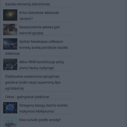
Saulės elementų tobulinimas
Iš kur planetose atsiranda
vanduo?
Nesantuokinis seksas gali
kainuoti gyvybę
Spitzer teleskopas užfiksavo
kometų audrą panašioje saulės
sistemoje
Mikro RNR kontroliuoja pelių
pieno liaukų vystymąsi
Didžiausios supernovos sprogimas
galutinai įrodė naujo supernovų tipo
egzistavimą
Orkos - galingiausi plėšrūnai
Smegenų bangų dažnio svarba
mokymosi efektyvumui
Kas nužudė grafito anodą?