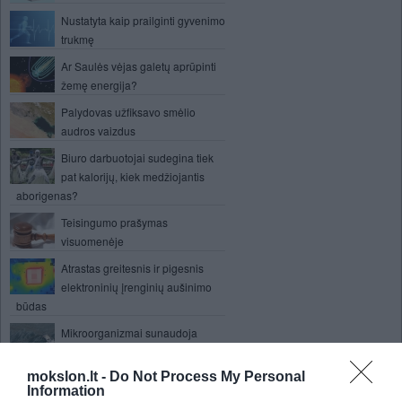
Nustatyta kaip prailginti gyvenimo
trukmę
Ar Saulės vėjas galetų aprūpinti
žemę energija?
Palydovas užfiksavo smėlio
audros vaizdus
Biuro darbuotojai sudegina tiek
pat kalorijų, kiek medžiojantis
aborigenas?
Teisingumo prašymas
visuomenėje
Atrastas greitesnis ir pigesnis
elektroninių įrenginių aušinimo
būdas
Mikroorganizmai sunaudoja
žymiai daugiau išsiliejusios
naftos atliekų
mokslon.lt -
Do Not Process My Personal
Information
Mitas - kompiuteris akių priešas