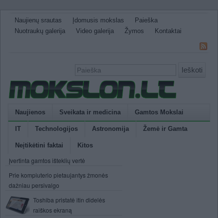
Naujienų srautas
Įdomusis mokslas
Paieška
Nuotraukų galerija
Video galerija
Žymos
Kontaktai
Ieškoti
Naujienos
Sveikata ir medicina
Gamtos Mokslai
IT
Technologijos
Astronomija
Žemė ir Gamta
Neįtikėtini faktai
Kitos
Įvertinta gamtos išteklių vertė
Prie kompiuterio pietaujantys žmonės
dažniau persivalgo
Toshiba pristatė itin didelės
raiškos ekraną