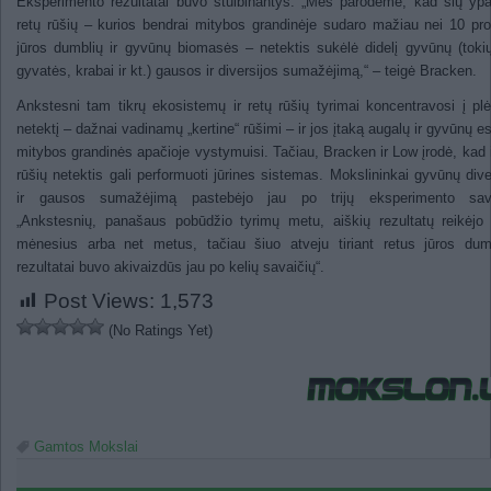
Eksperimento rezultatai buvo stulbinantys. „Mes parodėme, kad šių ypa
retų rūšių – kurios bendrai mitybos grandinėje sudaro mažiau nei 10 pr
jūros dumblių ir gyvūnų biomasės – netektis sukėlė didelį gyvūnų (toki
gyvatės, krabai ir kt.) gausos ir diversijos sumažėjimą,“ – teigė Bracken.
Ankstesni tam tikrų ekosistemų ir retų rūšių tyrimai koncentravosi į pl
netektį – dažnai vadinamų „kertine“ rūšimi – ir jos įtaką augalų ir gyvūnų e
mitybos grandinės apačioje vystymuisi. Tačiau, Bracken ir Low įrodė, kad i
rūšių netektis gali performuoti jūrines sistemas. Mokslininkai gyvūnų dive
ir gausos sumažėjimą pastebėjo jau po trijų eksperimento sava
„Ankstesnių, panašaus pobūdžio tyrimų metu, aiškių rezultatų reikėjo 
mėnesius arba net metus, tačiau šiuo atveju tiriant retus jūros dum
rezultatai buvo akivaizdūs jau po kelių savaičių“.
Post Views:
1,573
(No Ratings Yet)
Gamtos Mokslai