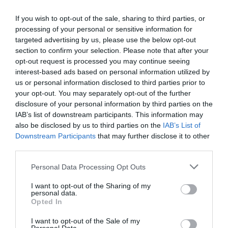
If you wish to opt-out of the sale, sharing to third parties, or
Astronomai ieškos ateivių miestų
processing of your personal or sensitive information for
targeted advertising by us, please use the below opt-out
Mokslininkai rado sąsają tarp
section to confirm your selection. Please note that after your
šaltų žiemų ir saulės aktyvumo
opt-out request is processed you may continue seeing
interest-based ads based on personal information utilized by
Pietų ašigalyje rekordiškai
us or personal information disclosed to third parties prior to
pakilusi temperatūra
your opt-out. You may separately opt-out of the further
Chronišką nuovargį gali sukelti virusas
disclosure of your personal information by third parties on the
Švedijos mokslininkai
IAB’s list of downstream participants. This information may
prognozuoja labai šaltą žiemą
also be disclosed by us to third parties on the
IAB’s List of
Downstream Participants
that may further disclose it to other
Genetiškai modifikuoti augalai sintetina
third parties.
plastmasei gaminti reikalingus
komponentus
Personal Data Processing Opt Outs
Šiandien įvyks pilnas mėnulio
I want to opt-out of the Sharing of my
užtemimas
personal data.
Opted In
Pentagono užsakymu kuriamas
robotas – kirminas „Meshworm“
I want to opt-out of the Sale of my