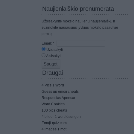
Naujienlaiškio prenumerata
Užsisakykite mokslo naujienų naujienlaiškį, ir
sužinokite naujausius įvykius mokslo pasaulyje
pirmieji.
Email:
*
Užsisakyti
Atsisakyti
Draugai
4 Pics 1 Word
Guess up emoji cheats
Respuestas Apensar
Word Cookies
100 pics cheats
4 bilder 1 wort lösungen
Emoji-quiz.com
4 images 1 mot