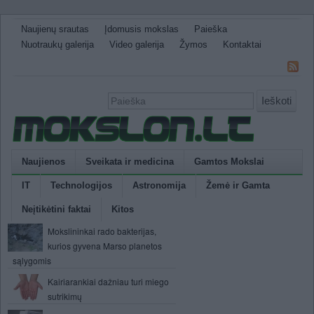
Naujienų srautas
Įdomusis mokslas
Paieška
Nuotraukų galerija
Video galerija
Žymos
Kontaktai
Ieškoti
Naujienos
Sveikata ir medicina
Gamtos Mokslai
IT
Technologijos
Astronomija
Žemė ir Gamta
Neįtikėtini faktai
Kitos
Mokslininkai rado bakterijas,
kurios gyvena Marso planetos
sąlygomis
Kairiarankiai dažniau turi miego
sutrikimų