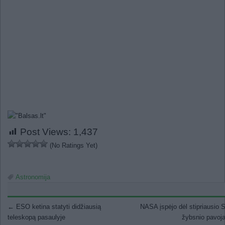
Post Views:
1,437
(No Ratings Yet)
Astronomija
Post navigation
←
ESO ketina statyti didžiausią
NASA įspėjo dėl stipriausio 
teleskopą pasaulyje
žybsnio pavoj