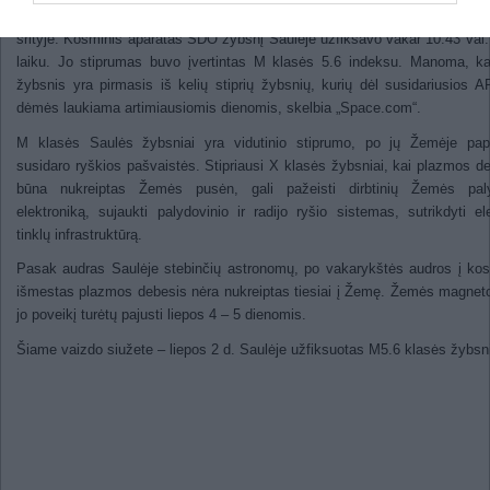
epicentras buvo didelės Saulės dėmės A
srityje. Kosminis aparatas SDO žybsnį Saulėje užfiksavo vakar 10.43 va
laiku. Jo stiprumas buvo įvertintas M klasės 5.6 indeksu. Manoma, k
žybsnis yra pirmasis iš kelių stiprių žybsnių, kurių dėl susidariusios 
dėmės laukiama artimiausiomis dienomis, skelbia „Space.com“.
M klasės Saulės žybsniai yra vidutinio stiprumo, po jų Žemėje papr
susidaro ryškios pašvaistės. Stipriausi X klasės žybsniai, kai plazmos d
būna nukreiptas Žemės pusėn, gali pažeisti dirbtinių Žemės pal
elektroniką, sujaukti palydovinio ir radijo ryšio sistemas, sutrikdyti el
tinklų infrastruktūrą.
Pasak audras Saulėje stebinčių astronomų, po vakarykštės audros į k
išmestas plazmos debesis nėra nukreiptas tiesiai į Žemę. Žemės magnet
jo poveikį turėtų pajusti liepos 4 – 5 dienomis.
Šiame vaizdo siužete – liepos 2 d. Saulėje užfiksuotas M5.6 klasės žybsn