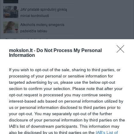
JAV pristatė spindulinį ginklą
miniai kontroliuoti
Alkoholis moterų smegenis
pažeidžia labiau
Dieviškosios dalelės teorija
Marse aptiktos dvi kosminės
mokslon.lt -
Do Not Process My Personal
kapavietės
Information
Grožis svarbus net Facebook'e
If you wish to opt-out of the sale, sharing to third parties, or
processing of your personal or sensitive information for
Nauja hipotezė apie sudėtingą
targeted advertising by us, please use the below opt-out
gyvybės atsiradimą žemėje
section to confirm your selection. Please note that after your
Žvilgsnis iš arčiau - Veido
opt-out request is processed you may continue seeing
transplantacija
interest-based ads based on personal information utilized by
us or personal information disclosed to third parties prior to
Astronomai aptiko dar vieną planetą,
your opt-out. You may separately opt-out of the further
tačiau iš kitos galaktikos (Video)
disclosure of your personal information by third parties on the
Iš kur atsiranda hipergreitosios
IAB’s list of downstream participants. This information may
planetos galinčios skrieti 48 mln.
also be disclosed by us to third parties on the
IAB’s List of