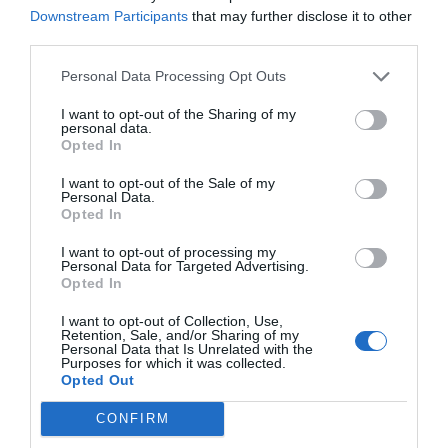
km/h greičiu
Downstream Participants
that may further disclose it to other
third parties.
Klimato pokyčiai privertė žmogų
evoliucionuoti
Personal Data Processing Opt Outs
Kinijoje aptikti naujos žmonių
rūšies įrodymai
I want to opt-out of the Sharing of my
personal data.
Saulėje – stiprus žybsnis,
Opted In
plazmos debesis Žemę turėtų
I want to opt-out of the Sale of my
Personal Data.
Opted In
pasiekti rytoj
I want to opt-out of processing my
Personal Data for Targeted Advertising.
2012-
Opted In
NASA kosminė observatorija „Solar Dyn
I want to opt-out of Collection, Use,
Observatory“ (SDO) vakar Saulėje užfiksavo 
Retention, Sale, and/or Sharing of my
M klasės žybsnį. Pranešama, kad į kosminę
Personal Data that Is Unrelated with the
Purposes for which it was collected.
jo išmestas plazmos debesis trečiadienį t
Opted Out
pasiekti Žemę.
CONFIRM
Skelbiama, kad šios magnetinės audros Sa