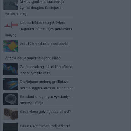
Mikroorganizmai sunaudoja
žymiai daugiau išsiliejusios
naftos atliekų
Naujas būdas saugoti šviesą
pagerins informacijos perdavimo
kokybę
Intel 10 branduolių procesoriai
Atrasta nauja superhalogenų klasė
Genai atsakingi už tai kiek rūkote
ir ar susirgsite vėžiu
Didžiajame protonų greitintuve
rastos Higgso Bozono užuominos
Senstant smegenyse vykstantys
procesai lėtėja
Kada viena galva geriau už dvi?
Saulės užtemimas Tadžikistane