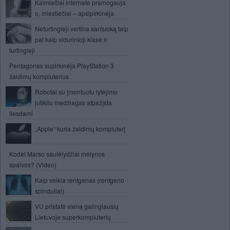
Kaimiečiai internete pramogauja
o, miestiečiai – apsipirkinėja
Neturtingieji vertina santuoką taip
pat kaip vidurinioji klasė ir
turtingieji
Pentagonas supirkinėja PlayStation 3
žaidimų kompiuterius
Robotai su įmontuotu lytėjimo
jutikliu medžiagas atpažįsta
liesdami
„Apple“ kuria žaidimų kompiuterį
Kodėl Marso saulėlydžiai mėlynos
spalvos? (Video)
Kaip veikia rentgenas (rentgeno
spinduliai)
VU pristatė vieną galingiausių
Lietuvoje superkompiuterių