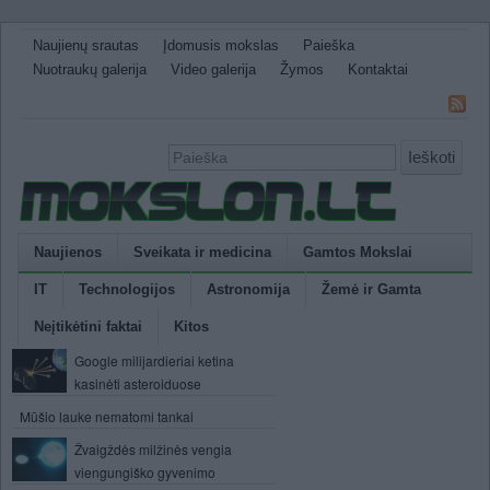
Naujienų srautas
Įdomusis mokslas
Paieška
Nuotraukų galerija
Video galerija
Žymos
Kontaktai
Ieškoti
Naujienos
Sveikata ir medicina
Gamtos Mokslai
IT
Technologijos
Astronomija
Žemė ir Gamta
Neįtikėtini faktai
Kitos
Google milijardieriai ketina
kasinėti asteroiduose
Mūšio lauke nematomi tankai
Žvaigždės milžinės vengia
viengungiško gyvenimo