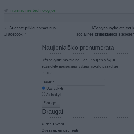
Informacinės technologijos
Post navigation
←
Ar esate priklausomas nuo
JAV vyriausybė atsitrauk
„Facebook“?
socialinės žiniasklaidos stebės
Naujienlaiškio prenumerata
Užsisakykite mokslo naujienų naujienlaiškį, ir
sužinokite naujausius įvykius mokslo pasaulyje
pirmieji.
Email:
*
Užsisakyti
Atsisakyti
Draugai
4 Pics 1 Word
Guess up emoji cheats