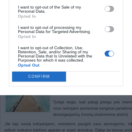
Kaip haliucinogenai veikia mūsų
asmenybę
I want to opt-out of the Sale of my
Personal Data.
Kai kurių gyvūnų spermatozoidai
Opted In
ilgesni už juos pačius
I want to opt-out of processing my
Tyrimas: atostogos tampa
Personal Data for Targeted Advertising.
Opted In
skaitmeninėmis
I want to opt-out of Collection, Use,
Retention, Sale, and/or Sharing of my
Personal Data that Is Unrelated with the
2012-
Purposes for which it was collected.
Opted Out
Mičigano valstijos universiteto tyrimas parod
ruošiantis kelionei pasiimti išmanųjį tel
CONFIRM
planšetę ir nešiojamąjį kompiuterį šiandien yr
pat svarbu, kaip ir nepamiršti kremo nuo saulė
Tyrėjai teigia, kad patogi prieiga prie intern
visur nešiojami asmeniniai įrenginiai panaikino 
atostogaujančių žmonių skaitmeninę atskirtį.
„Ne taip seniai keliautojams, norintiems pasigirti savo atostogomis, t
ieškoti mokamo telefono aparato ar siųsti atvirukus. Dabar jie tiesiog prisi