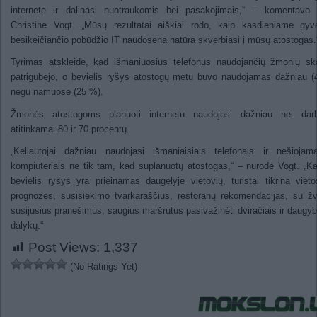
internete ir dalinasi nuotraukomis bei pasakojimais,“ – komentavo t
Christine Vogt. „Mūsų rezultatai aiškiai rodo, kaip kasdieniame gyv
besikeičiančio pobūdžio IT naudosena natūra skverbiasi į mūsų atostogas.
Tyrimas atskleidė, kad išmaniuosius telefonus naudojančių žmonių sk
patrigubėjo, o bevielis ryšys atostogų metu buvo naudojamas dažniau 
negu namuose (25 %).
Žmonės atostogoms planuoti internetu naudojosi dažniau nei dar
atitinkamai 80 ir 70 procentų.
„Keliautojai dažniau naudojasi išmaniaisiais telefonais ir nešiojama
kompiuteriais ne tik tam, kad suplanuotų atostogas,“ – nurodė Vogt. „K
bevielis ryšys yra prieinamas daugelyje vietovių, turistai tikrina viet
prognozes, susisiekimo tvarkaraščius, restoranų rekomendacijas, su ž
susijusius pranešimus, saugius maršrutus pasivažinėti dviračiais ir daugyb
dalykų.“
Post Views:
1,337
(No Ratings Yet)