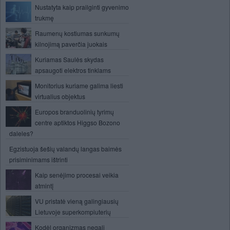
Nustatyta kaip prailginti gyvenimo
trukmę
Raumenų kostiumas sunkumų
kilnojimą paverčia juokais
Kuriamas Saulės skydas
apsaugoti elektros tinklams
Monitorius kuriame galima liesti
virtualius objektus
Europos branduolinių tyrimų
centre aptiktos Higgso Bozono
daleles?
Egzistuoja šešių valandų langas baimės
prisiminimams ištrinti
Kaip senėjimo procesai veikia
atmintį
VU pristatė vieną galingiausių
Lietuvoje superkompiuterių
Kodėl organizmas negali