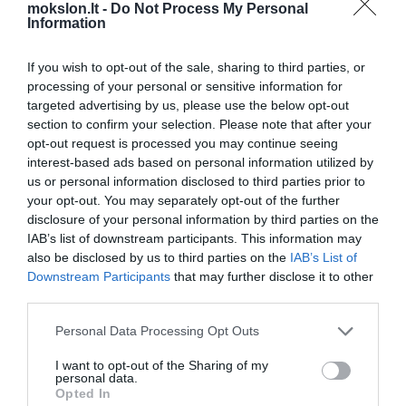
Paukščių Tako mįslės: penketas
mokslon.lt -
Do Not Process My Personal
keisčiausių objektų mūsų
Information
galaktikoje
If you wish to opt-out of the sale, sharing to third parties, or
Sukurtas tranzistorius iš vieno
processing of your personal or sensitive information for
atomo
targeted advertising by us, please use the below opt-out
Pirmą kartą aptiktos žemės
section to confirm your selection. Please note that after your
dydžio planetos
opt-out request is processed you may continue seeing
Saturne - itin ryškus žaibas
interest-based ads based on personal information utilized by
us or personal information disclosed to third parties prior to
your opt-out. You may separately opt-out of the further
Metalingosios žvaigždės
disclosure of your personal information by third parties on the
formuoja žemės tipo planetas
IAB’s list of downstream participants. This information may
Pulsarai arba kitaip neutroninės
also be disclosed by us to third parties on the
IAB’s List of
žvaigždės – milžiniški visatos
Downstream Participants
that may further disclose it to other
magnetai.
third parties.
Užmiršdami geriname atmintį
Personal Data Processing Opt Outs
Krabo ūko gama spindulių žybsniai
I want to opt-out of the Sharing of my
personal data.
nustebino astronomus
Opted In