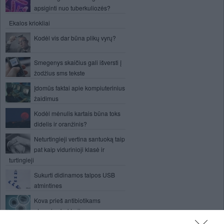
apsiginti nuo tuberkuliozės?
Ekalos kriokliai
Kodėl vis dar būna plikų vyrų?
Smegenys skaičius gali išversti į
žodžius sms tekste
Įdomūs faktai apie kompiuterinius
žaidimus
Kodėl mėnulis kartais būna toks
didelis ir oranžinis?
Neturtingieji vertina santuoką taip
pat kaip vidurinioji klasė ir
turtingieji
Sukurti didinamos talpos USB
atmintines
Kova prieš antibiotikams
atsparias bakterijas