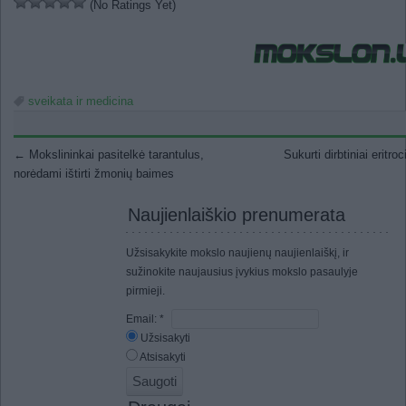
(No Ratings Yet)
sveikata ir medicina
Post navigation
←
Mokslininkai pasitelkė tarantulus,
Sukurti dirbtiniai eritroc
norėdami ištirti žmonių baimes
Naujienlaiškio prenumerata
Užsisakykite mokslo naujienų naujienlaiškį, ir
sužinokite naujausius įvykius mokslo pasaulyje
pirmieji.
Email:
*
Užsisakyti
Atsisakyti