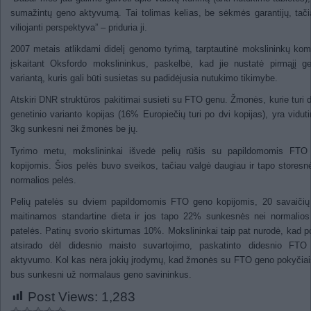
sumažintų geno aktyvumą. Tai tolimas kelias, be sėkmės garantijų, tači
viliojanti perspektyva” – priduria ji.
2007 metais atlikdami didelį genomo tyrimą, tarptautinė mokslininkų ko
įskaitant Oksfordo mokslininkus, paskelbė, kad jie nustatė pirmąjį ge
variantą, kuris gali būti susietas su padidėjusia nutukimo tikimybe.
Atskiri DNR struktūros pakitimai susieti su FTO genu. Žmonės, kurie turi d
genetinio varianto kopijas (16% Europiečių turi po dvi kopijas), yra viduti
3kg sunkesni nei žmonės be jų.
Tyrimo metu, mokslininkai išvedė pelių rūšis su papildomomis FTO
kopijomis. Šios pelės buvo sveikos, tačiau valgė daugiau ir tapo storesn
normalios pelės.
Pelių patelės su dviem papildomomis FTO geno kopijomis, 20 savaičių
maitinamos standartine dieta ir jos tapo 22% sunkesnės nei normalios
patelės. Patinų svorio skirtumas 10%. Mokslininkai taip pat nurodė, kad p
atsirado dėl didesnio maisto suvartojimo, paskatinto didesnio FTO
aktyvumo. Kol kas nėra jokių įrodymų, kad žmonės su FTO geno pokyčiai
bus sunkesni už normalaus geno savininkus.
Post Views:
1,283