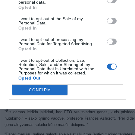
personal data.
Už saulės sistemos ribų aptiktos
Opted In
dar trys planetos
I want to opt-out of the Sale of my
Hiperaktyvus FTO genas skati
Personal Data.
Opted In
persivalgymą ir nutukimą
I want to opt-out of processing my
Personal Data for Targeted Advertising.
2011
Opted In
Mokslininkai patvirtino tiesioginį ryšį tarp FTO geno ir nutukimo, tai pi
I want to opt-out of Collection, Use,
Retention, Sale, and/or Sharing of my
įrodymai rodantys, kad per didelis geno aktyvumas skatina persivalg
Personal Data that Is Unrelated with the
nutukimą.
Purposes for which it was collected.
Opted Out
Mokslininkų komanda iš Oksfordo universiteto paskelbė gautus rezul
“Nature Genetics” leidinyje.
CONFIRM
Komandos rezultatai rodo, kad genai gali būti perspektyvus taikinys k
vaistus nuo nutukimo, kurie sumažintų geno aktyvumą.
“Šis darbas leidžia įsitikinti, kad FTO yra svarbus genas, kuris prisided
nutukimo,” – sako tyrimo vadovė, profesorė Frances Ashcroft. “Per didel
geno aktyvumas sukelia kūno masės didėjimą.”
“Dabar mes jau galime galvoti apie vaistų kūrimą (anti-nutukimo tabletės),