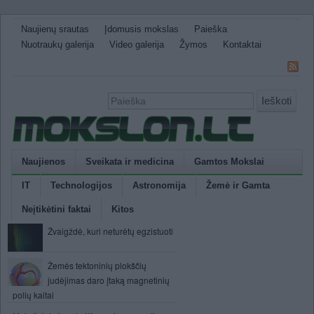
Naujienų srautas
Įdomusis mokslas
Paieška
Nuotraukų galerija
Video galerija
Žymos
Kontaktai
Ieškoti
Naujienos
Sveikata ir medicina
Gamtos Mokslai
IT
Technologijos
Astronomija
Žemė ir Gamta
Neįtikėtini faktai
Kitos
Žvaigždė, kuri neturėtų egzistuoti
Žemės tektoninių plokščių
judėjimas daro įtaką magnetinių
polių kaitai