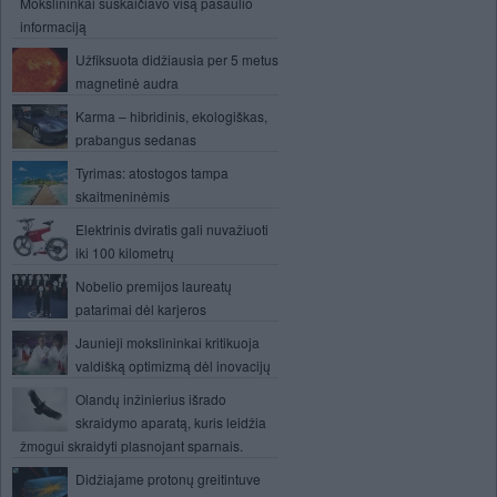
Mokslininkai suskaičiavo visą pasaulio
informaciją
Užfiksuota didžiausia per 5 metus
magnetinė audra
Karma – hibridinis, ekologiškas,
prabangus sedanas
Tyrimas: atostogos tampa
skaitmeninėmis
Elektrinis dviratis gali nuvažiuoti
iki 100 kilometrų
Nobelio premijos laureatų
patarimai dėl karjeros
Jaunieji mokslininkai kritikuoja
valdišką optimizmą dėl inovacijų
Olandų inžinierius išrado
skraidymo aparatą, kuris leidžia
žmogui skraidyti plasnojant sparnais.
Didžiajame protonų greitintuve