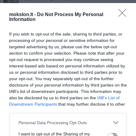
namus (VIDEO)
Gravitacinių bangų muzika
mokslon.lt -
Do Not Process My Personal
Information
Sukurtas įkyriausias žadintuvas
pasaulyje
If you wish to opt-out of the sale, sharing to third parties, or
NASA planuoja kosminę bazę už
processing of your personal or sensitive information for
Mėnulio
targeted advertising by us, please use the below opt-out
section to confirm your selection. Please note that after your
Marse nusileido NASA
opt-out request is processed you may continue seeing
marsaeigis „Curiosity“
interest-based ads based on personal information utilized by
10 patarimų kaip visada turėti
us or personal information disclosed to third parties prior to
pinigų
your opt-out. You may separately opt-out of the further
Insultas pradėtas gydyti kamieninėmis
disclosure of your personal information by third parties on the
ląstelėmis
IAB’s list of downstream participants. This information may
also be disclosed by us to third parties on the
IAB’s List of
NASA tyrimas rodo: Žemės ežerai šyla
Downstream Participants
that may further disclose it to other
Mykolas Drunga. Politika turi mokslo
third parties.
klausyti, o ne jį formuoti
Personal Data Processing Opt Outs
Philips pagamino dėvimą
skausmą malšinantį įrenginį
I want to opt-out of the Sharing of my