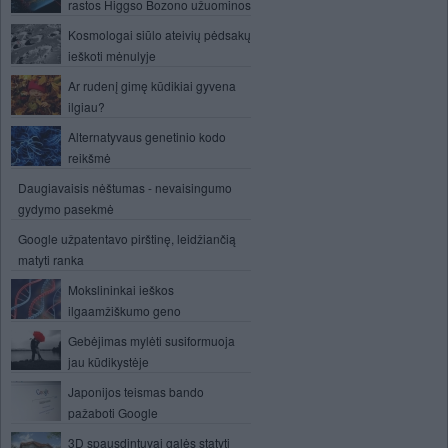
rastos Higgso Bozono užuominos
Kosmologai siūlo ateivių pėdsakų
ieškoti mėnulyje
Ar rudenį gimę kūdikiai gyvena
ilgiau?
Alternatyvaus genetinio kodo
reikšmė
Daugiavaisis nėštumas - nevaisingumo
gydymo pasekmė
Google užpatentavo pirštinę, leidžiančią
matyti ranka
Mokslininkai ieškos
ilgaamžiškumo geno
Gebėjimas mylėti susiformuoja
jau kūdikystėje
Japonijos teismas bando
pažaboti Google
3D spausdintuvai galės statyti