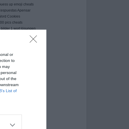
uess up emoji cheats
espuestas Apensar
ord Cookies
00 pics cheats
 bilder 1 wort lösungen
moji-quiz.com
 images 1 mot
ames-helper.com
ord Bubbles answers
sonal or
ection to
ou may
 personal
out of the
 downstream
B’s List of