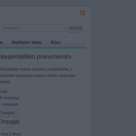
Ieškoti
ta
Neįtikėtini faktai
Kitos
Naujienlaiškio prenumerata
žsisakykite mokslo naujienų naujienlaiškį, ir
užinokite naujausius įvykius mokslo pasaulyje
irmieji.
mail:
*
Užsisakyti
Atsisakyti
Draugai
 Pics 1 Word