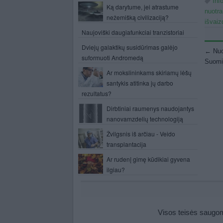
Inf
Ką darytume, jei atrastume
nuotr
nežemišką civilizaciją?
išvaiz
Naujoviški daugiafunkciai tranzistoriai
Po
Dviejų galaktikų susidūrimas galėjo
←
Nuo
suformuoti Andromedą
Suomij
Ar mokslininkams skiriamų lėšų
santykis atitinka jų darbo
rezultatus?
Dirbtiniai raumenys naudojantys
nanovamzdelių technologiją
Žvilgsnis iš arčiau - Veido
transplantacija
Ar rudenį gimę kūdikiai gyvena
ilgiau?
Visos teisės saugomo