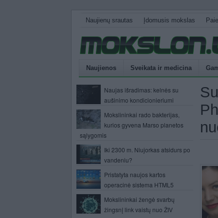
Naujienų srautas
Įdomusis mokslas
Pai
Naujienos
Sveikata ir medicina
Gam
Su
Naujas išradimas: kelnės su
aušinimo kondicionieriumi
Ph
Mokslininkai rado bakterijas,
nu
kurios gyvena Marso planetos
sąlygomis
Iki 2300 m. Niujorkas atsidurs po
vandeniu?
Pristatyta naujos kartos
operacinė sistema HTML5
Mokslininkai žengė svarbų
žingsnį link vaistų nuo ŽIV