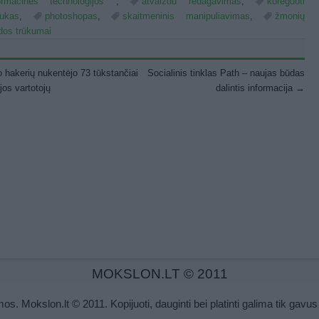
ormacinės technologijos
,
atvaizdu redagavimas
,
koreguoti
aukas
,
photoshopas
,
skaitmeninis manipuliavimas
,
žmonių
dos trūkumai
st navigation
 hakerių nukentėjo 73 tūkstančiai
Socialinis tinklas Path – naujas būdas
os vartotojų
dalintis informacija
→
MOKSLON.LT © 2011
s. Mokslon.lt © 2011. Kopijuoti, dauginti bei platinti galima tik gavus