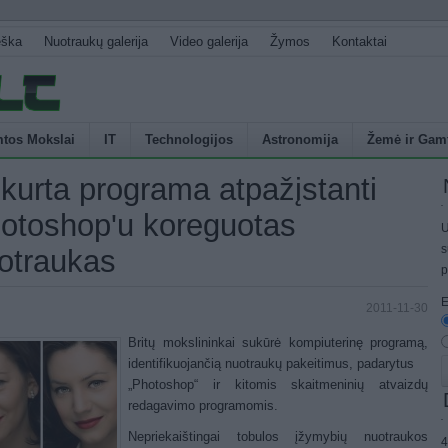
eška
Nuotraukų galerija
Video galerija
Žymos
Kontaktai
tos Mokslai
IT
Technologijos
Astronomija
Žemė ir Gam
kurta programa atpažįstanti
otoshop'u koreguotas
U
s
otraukas
p
E
2011-11-30
Britų mokslininkai sukūrė kompiuterinę programą,
identifikuojančią nuotraukų pakeitimus, padarytus
„Photoshop“ ir kitomis skaitmeninių atvaizdų
redagavimo programomis.
Nepriekaištingai tobulos įžymybių nuotraukos
4