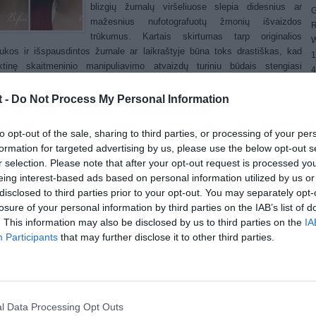
blizgių žurnalų viršeliuose slepia didesnius ar
G
mažesnius nufotografuotų žmonių išvaizdos
R
trūkumus. Kartais skirtumas tarp originalios
W
ukos ir išspausdintos žurnale ar laikraštyje būna toks drastiškas, kad
1
iktinę skaitmeninio manipuliavimo atvaizdų turiniu būdais stengiasi
4
nete paskelbti neredaguotas aktorių, dainininkų bei kitų įžymybių
E
fijas.
t -
Do Not Process My Personal Information
4
G
u dabar skaitmeninis nuotraukų retušavimas bus kur kas rizikingesnis:
W
to koledžo (D. Britanija) profesorius Hany Faridas ir jo kolega Ericas Kee
to opt-out of the sale, sharing to third parties, or processing of your per
 programinę įrangą, perspėjančią vartotojus, kokiu mastu buvo pakeista
formation for targeted advertising by us, please use the below opt-out s
ali nuotrauka siekiant užmaskuoti žmogaus išvaizdos trūkumus.
r selection. Please note that after your opt-out request is processed y
eing interest-based ads based on personal information utilized by us or
„Dailymail.co.uk“, mokslininkų sukurta programa analizuoja „Photoshop“
disclosed to third parties prior to your opt-out. You may separately opt-
ais skaitmeninių atvaizdų redagavimo įrankiais padarytus pakeitimus ir
losure of your personal information by third parties on the IAB’s list of
o, kokiose vietose jie buvo padaryti ir koks buvo jų „intensyvumas“.
. This information may also be disclosed by us to third parties on the
IA
avimo mastą programa vertina balais nuo 1 iki 5. Žemiausias balas
Participants
that may further disclose it to other third parties.
ia, kad nuotraukoje buvo padaryti nežymūs, o didžiausias – esminiai
timai. Vertinimo sistema atsižvelgia į geometrinius nuotraukų turinio
us, pavyzdžiui, kojų pailginimą, liemens susiaurinimą, bei fotometrinius
avimo ypatumus, pavyzdžiui, odos spalvos keitimą, raukšlių ir spuogų
nimą, celiulito užmaskavimą.
l Data Processing Opt Outs