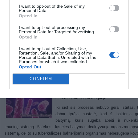
Odos ląstelės turi atskirą biologinį
I want to opt-out of the Sale of my
laikrodį
Personal Data.
Opted In
Nanoskalėje užfiksuota bangų
koherencija
I want to opt-out of processing my
Personal Data for Targeted Advertising.
Kodėl organizmas negali apsigi
Opted In
nuo tuberkuliozės?
I want to opt-out of Collection, Use,
Retention, Sale, and/or Sharing of my
Personal Data that Is Unrelated with the
Purposes for which it was collected.
2011
Opted Out
Tuberkuliozė, kuri kasmet pražudo per du mili
žmonių, yra sukeliama bakterijos, vadi
CONFIRM
Mycobacterium tuberculosis. Ši bakterija at
žmogaus imuninės sistemos ląsteles, todėl i
sistema į šią ligą nereaguoja.
Iki šiol šis procesas nebuvo gerai ištirtas, 
dabar tyrėjai nustatė, kad ši bakterija g
baltymą, kuris sugeba apeiti ir nukenks
imuninę sistemą. Patekęs į ląsteles baltymas deaktyvuoja organizmo ap
sistemą, dėl to su tuberkuliozės bakterijomis organizmas nebesugeba kovo