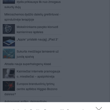
dydis priklausys tik nuo žmogaus
sukurtų dujų
Mikroschemos dydžio dalelių greitintuvai -
spindulinėje terapijoje
Mokslininkams pavyko klonuoti
kamienines ląsteles
„Apple“ pristatė naująjį „iPad 3“
Sukurta medžiaga tamsesnė už
juodą spalvą
Atrasta nauja superhalogenų klasė
Kaimiečiai internete pramogauja
o, miestiečiai – apsipirkinėja
Europos branduolinių tyrimų
centre aptiktos Higgso Bozono
daleles?
Astronomai aptiko „deimantinės
egzoplanetos“ įrodymų