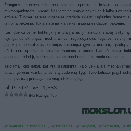
Žmogaus imuninės sistemos ląstelės aptinka ir kovoja su pavoji
mikroorganizmais. Įprastai šios ląstelės praryja bakterijas ir laiko juos izoli
erdvėje. Tuomet ląstelės organelės pradeda skleisti rūgštinius fermentus,
ištirpina bakteriją. Tokia sistema yra veiksminga prieš daugelį bakterijų.
Kai tuberkuliozinė bakterija yra praryjama, ji išleidžia slaptą baltymą,
išjungia du skirtingus mechanizmus, reguliuojančius rūgšties išsiskyri
pasekoje tuberkuliozės bakterijos sėkmingai gyvena imuninių ląstelių vid
dėl to nėra aptinkamos likusios imuninės sistemos. Ląstelės viduje bakt
dauginasi, o kai jų susikaupia pakankamai daug – jos puola organizmą.
Teigiama, kad dabar, kai yra išsiaiškinta, kaip veikia šis mechanizma
išrasti geresni vaistai prieš šią žudančią ligą. Tuberkuliozė pagal suk
mirčių skaičių pirmauja tarp visų infekcinių ligų.
Post Views:
1,583
(No Ratings Yet)
sveikata ir medicina
,
bakterijos
,
baltymai
,
fermentai
,
im