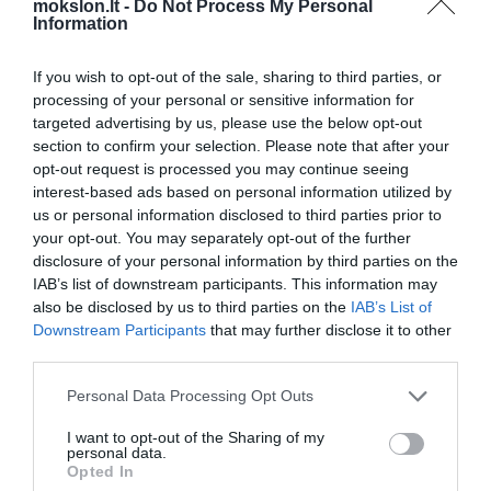
mokslon.lt -
Do Not Process My Personal
Žemės magnetinio poliaus judėjimas
Information
Japonų mokslininkai pristatė
mąstantį robotą
If you wish to opt-out of the sale, sharing to third parties, or
processing of your personal or sensitive information for
Atrastas naujo tipo Branduolinis
targeted advertising by us, please use the below opt-out
dalijimasis
section to confirm your selection. Please note that after your
Hakeriai kyla į kovą su
opt-out request is processed you may continue seeing
neonaciais
interest-based ads based on personal information utilized by
us or personal information disclosed to third parties prior to
Nasa nustatė, kad mėnulis didėja
your opt-out. You may separately opt-out of the further
(+Video)
disclosure of your personal information by third parties on the
Venerą pasiekė japonų kosminis zondas
IAB’s list of downstream participants. This information may
Prof. S.Hawkingas: žmonijai
also be disclosed by us to third parties on the
IAB’s List of
gresia atominis armagedonas,
Downstream Participants
that may further disclose it to other
reikia kolonizuoti kosmosą
third parties.
Hablo teleskopas nufotografavo
Personal Data Processing Opt Outs
galaktikos centrą
I want to opt-out of the Sharing of my
Augalų invazija sukėlė ledynmetį
personal data.
Opted In