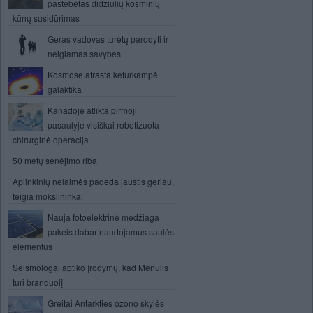
pastebėtas didžiulių kosminių
kūnų susidūrimas
Geras vadovas turėtų parodyti ir
neigiamas savybes
Kosmose atrasta keturkampė
galaktika
Kanadoje atlikta pirmoji
pasaulyje visiškai robotizuota
chirurginė operacija
50 metų senėjimo riba
Aplinkinių nelaimės padeda jaustis geriau,
teigia mokslininkai
Nauja fotoelektrinė medžiaga
pakeis dabar naudojamus saulės
elementus
Seismologai aptiko įrodymų, kad Mėnulis
turi branduolį
Greitai Antarkties ozono skylės