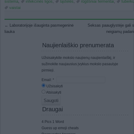
sistema
,
infekcinės ligos
,
ląstelės
,
rūgštiniai fermentai
,
tuberku
vaistai
Post navigation
←
Laboratorijoje išauginta pasmegeninė
Seksas paauglystėje gali s
liauka
neigiamų padar
Naujienlaiškio prenumerata
Užsisakykite mokslo naujienų naujienlaiškį, ir
sužinokite naujausius įvykius mokslo pasaulyje
pirmieji.
Email:
*
Užsisakyti
Atsisakyti
Draugai
4 Pics 1 Word
Guess up emoji cheats