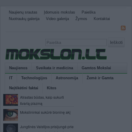
Naujienų srautas
Įdomusis mokslas
Paieška
Nuotraukų galerija
Video galerija
Žymos
Kontaktai
Ieškoti
Naujienos
Sveikata ir medicina
Gamtos Mokslai
IT
Technologijos
Astronomija
Žemė ir Gamta
Neįtikėtini faktai
Kitos
Atrastas būdas, kaip sukurti
švarią plazmą
Mokslininkai sukūrė bioninę akį
Jungtinės Valstijos prisijungė prie