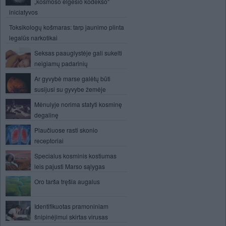
„kosmoso elgesio kodekso“
iniciatyvos
Toksikologų košmaras: tarp jaunimo plinta
legalūs narkotikai
Seksas paauglystėje gali sukelti
neigiamų padarinių
Ar gyvybė marse galėtų būti
susijusi su gyvybe žemėje
Mėnulyje norima statyti kosminę
degalinę
Plaučiuose rasti skonio
receptoriai
Specialus kosminis kostiumas
leis pajusti Marso sąlygas
Oro tarša tręšia augalus
Identifikuotas pramoniniam
šnipinėjimui skirtas virusas