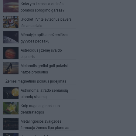
Koks yra tikrasis atominės
bombos sprogimo garsas?
„Pocket TV“ televizorius pavers
išmaniaisiais
Mėnulyje aptikta nežemiškos
gyvybės pėdsakų
Asteroidus į žemę svaido
Jupiteris
Metanolis greitai gali pakeisti
naftos produktus
Žemės magnetinio poliaus judėjimas
Astronomai atrado seniausią
planetų sistemą
Kaip augalai ginasi nuo
dehidratacijos
Metalingosios žvaigždės
formuoja žemės tipo planetas