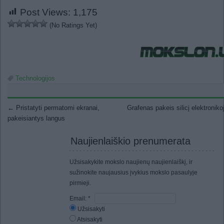
Post Views:
1,175
(No Ratings Yet)
Technologijos
Post navigation
←
Pristatyti permatomi ekranai,
Grafenas pakeis silicį elektronik
pakeisiantys langus
Naujienlaiškio prenumerata
Užsisakykite mokslo naujienų naujienlaiškį, ir
sužinokite naujausius įvykius mokslo pasaulyje
pirmieji.
Email:
*
Užsisakyti
Atsisakyti