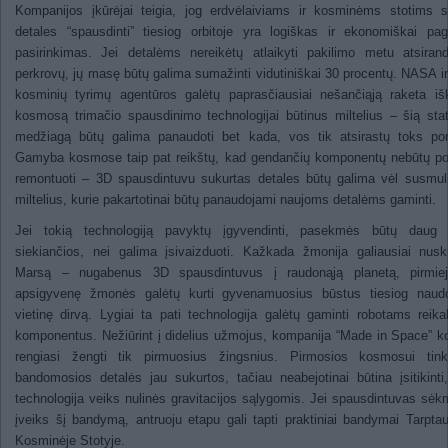
Kompanijos įkūrėjai teigia, jog erdvėlaiviams ir kosminėms stotims s
detales “spausdinti” tiesiog orbitoje yra logiškas ir ekonomiškai pag
pasirinkimas. Jei detalėms nereikėtų atlaikyti pakilimo metu atsiran
perkrovų, jų masę būtų galima sumažinti vidutiniškai 30 procentų. NASA ir
kosminių tyrimų agentūros galėtų paprasčiausiai nešančiąją raketa išk
kosmosą trimačio spausdinimo technologijai būtinus miltelius – šią sta
medžiagą būtų galima panaudoti bet kada, vos tik atsirastų toks por
Gamyba kosmose taip pat reikštų, kad gendančių komponentų nebūtų po
remontuoti – 3D spausdintuvu sukurtas detales būtų galima vėl susmulk
miltelius, kurie pakartotinai būtų panaudojami naujoms detalėms gaminti.
Jei tokią technologiją pavyktų įgyvendinti, pasekmės būtų daug t
siekiančios, nei galima įsivaizduoti. Kažkada žmonija galiausiai nusk
Marsą – nugabenus 3D spausdintuvus į raudonąją planetą, pirmiej
apsigyvenę žmonės galėtų kurti gyvenamuosius būstus tiesiog naud
vietinę dirvą. Lygiai ta pati technologija galėtų gaminti robotams reika
komponentus. Nežiūrint į didelius užmojus, kompanija “Made in Space” k
rengiasi žengti tik pirmuosius žingsnius. Pirmosios kosmosui tin
bandomosios detalės jau sukurtos, tačiau neabejotinai būtina įsitikinti
technologija veiks nulinės gravitacijos sąlygomis. Jei spausdintuvas sėk
įveiks šį bandymą, antruoju etapu gali tapti praktiniai bandymai Tarptau
Kosminėje Stotyje.