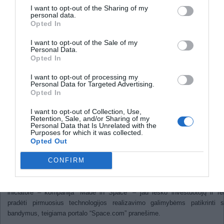
Lietuviams nerūpi saugumas
I want to opt-out of the Sharing of my
internete
personal data.
Opted In
Neutroninėje žvaigždėje supertanki
medžiaga
I want to opt-out of the Sale of my
Personal Data.
Orbitiniai 3D spausdintuvai gal
Opted In
atspausdinti naujas kosmines
I want to opt-out of processing my
Personal Data for Targeted Advertising.
stotis
Opted In
I want to opt-out of Collection, Use,
2011
Retention, Sale, and/or Sharing of my
Personal Data that Is Unrelated with the
Purposes for which it was collected.
Trimačio (3D) spausdinimo technologija Žemėje jau įgavo pagreitį – ji nau
Opted Out
tiek pramonėje, tiek architektūroje bei kitose srityse trimačių konstr
prototipams kurti. Technologija tampa tiek įprasta, jog pasigirsta drąsių s
CONFIRM
ją panaudoti naujoms orbitinėms stotims kurti.
Tokios idėjos atsiradimas iš esmės buvo tik laiko klausimas. Sum
iniciatorė – kompanija “Made in Space” – jau ieško investuotojų ir re
pradėti pirmuosius technologijos realizavimo galimybėms patikrinti s
bandymus, teigiama portalo “Space.com” pranešime.