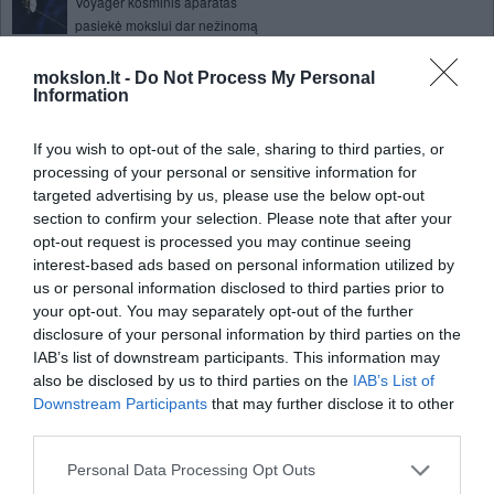
Voyager kosminis aparatas
pasiekė mokslui dar nežinomą
kosminės erdvės dalį
mokslon.lt -
Do Not Process My Personal
Prasčiausios visų laikų
Information
programos
Branduolinis laikrodis bus dar
If you wish to opt-out of the sale, sharing to third parties, or
tikslesnis už atominį laikrodį
processing of your personal or sensitive information for
Japonų mokslininkai pristatė
targeted advertising by us, please use the below opt-out
mąstantį robotą
section to confirm your selection. Please note that after your
opt-out request is processed you may continue seeing
Kas nutiktų jei galėtume keliauti
interest-based ads based on personal information utilized by
greičiau nei šviesa
us or personal information disclosed to third parties prior to
Fukušimos elektrinės reaktorius
your opt-out. You may separately opt-out of the further
galutinai ataušintas
disclosure of your personal information by third parties on the
IAB’s list of downstream participants. This information may
Nustatyta, kad naujagimių
also be disclosed by us to third parties on the
IAB’s List of
atmintis labai ribota, jie beveik
Downstream Participants
that may further disclose it to other
nieko neprisimena
third parties.
Saturno atmosferoje taisyklingo
šešiakampio formos objektas
Personal Data Processing Opt Outs