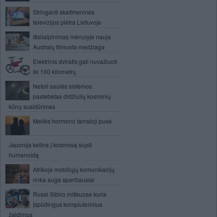
Stringanti skaitmeninės
televizijos plėtra Lietuvoje
Išsilaipinimas mėnulyje nauja
Australų filmuota medžiaga
Elektrinis dviratis gali nuvažiuoti
iki 100 kilometrų
Netoli saulės sistemos
pastebėtas didžiulių kosminių
kūnų susidūrimas
Meilės hormono tamsioji pusė
Japonija ketina į kosmosą siųsti
humanoidą
Afrikoje mobiliųjų komunikacijų
rinka auga sparčiausiai
Rusai Sibiro miškuose kuria
įspūdingus kompiuterinius
žaidimus