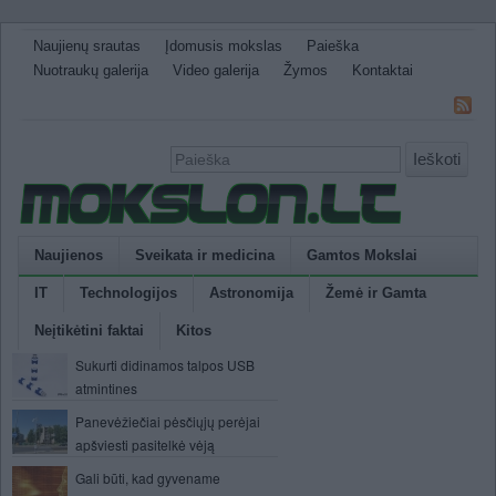
Naujienų srautas
Įdomusis mokslas
Paieška
Nuotraukų galerija
Video galerija
Žymos
Kontaktai
Ieškoti
Naujienos
Sveikata ir medicina
Gamtos Mokslai
IT
Technologijos
Astronomija
Žemė ir Gamta
Neįtikėtini faktai
Kitos
Sukurti didinamos talpos USB
atmintines
Panevėžiečiai pėsčiųjų perėjai
apšviesti pasitelkė vėją
Gali būti, kad gyvename