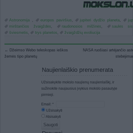
Astronomija
,
europos paviršius
,
jupiteri dydžio planeta
,
jup
mirštančios žvaigždės
,
raudonosios milžinės
,
saulės sis
šviesmetis
,
trys planetos
,
žvaigždžių evoliucija
Post navigation
←
Džeimso Webo teleskopas ieškos
NASA ruošiasi artėjančio ast
žemės tipo planetų
stebėjim
Naujienlaiškio prenumerata
Užsisakykite mokslo naujienų naujienlaiškį, ir
sužinokite naujausius įvykius mokslo pasaulyje
pirmieji.
Email:
*
Užsisakyti
Atsisakyti