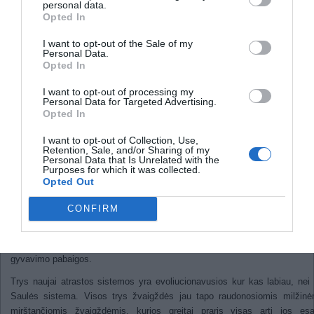
personal data.
paskraidyti virtualiais
Opted In
sraigtasparniais
I want to opt-out of the Sale of my
Už saulės sistemos ribų aptikt
Personal Data.
Opted In
dar trys planetos
I want to opt-out of processing my
Personal Data for Targeted Advertising.
2011
Opted In
Tarptautinė tyrėjų komanda aptiko tris pla
I want to opt-out of Collection, Use,
kurios sukasi apie mirštančias žvaig
Retention, Sale, and/or Sharing of my
Personal Data that Is Unrelated with the
Žvaigždės HD 240237, BD +48 738, ir HD 
Purposes for which it was collected.
yra ne vienos dešimties šviesmečių atstum
Opted Out
Žemės. Apie vieną iš šių žvaigždžių sukas
vienas, paslaptingas objektas.
CONFIRM
Tyrimas turėtų padėti geriau suprasti plan
sistemos evoliuciją žvaigždei artėjant pr
gyvavimo pabaigos.
Trys naujai atrastos sistemos yra evoliucionavusios kur kas labiau, ne
Saulės sistema. Visos trys žvaigždės jau tapo raudonosiomis milžinė
mirštančiomis žvaigždėmis, kurios greitai praris visas arti jos esa