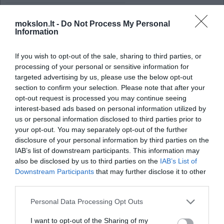
Ilgas kelias iki grafeno pagrindu veikiančių
prietaisų sukūrimo
mokslon.lt -
Do Not Process My Personal
Information
Pirmą kartą nufotografuota pavienė
molekulė
If you wish to opt-out of the sale, sharing to third parties, or
Ekstremalioje aplinkoje aptikti
processing of your personal or sensitive information for
unikalūs mikrobai
targeted advertising by us, please use the below opt-out
section to confirm your selection. Please note that after your
Ličio paslaptys
opt-out request is processed you may continue seeing
Tamsiosios medžiagos paieškų pabaiga
interest-based ads based on personal information utilized by
Tyrimas rodo: Nevisos
us or personal information disclosed to third parties prior to
kamieninės ląstelės vienodos
your opt-out. You may separately opt-out of the further
disclosure of your personal information by third parties on the
Astronomus glumina spartus
IAB’s list of downstream participants. This information may
Veneros lėtėjimas
also be disclosed by us to third parties on the
IAB’s List of
Saturno palydovas stebinančiai
Downstream Participants
that may further disclose it to other
trykšta plazma
third parties.
Švedijoje rasta meteorito liekana
Personal Data Processing Opt Outs
„Google“ vartotojams siūlys
I want to opt-out of the Sharing of my