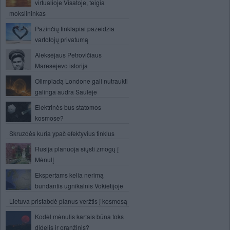
virtualioje Visatoje, teigia
mokslininkas
Pažinčių tinklapiai pažeidžia
vartotojų privatumą
Aleksėjaus Petrovičiaus
Maresejevo istorija
Olimpiadą Londone gali nutraukti
galinga audra Saulėje
Elektrinės bus statomos
kosmose?
Skruzdės kuria ypač efektyvius tinklus
Rusija planuoja siųsti žmogų į
Mėnulį
Ekspertams kelia nerimą
bundantis ugnikalnis Vokietijoje
Lietuva pristabdė planus veržtis į kosmosą
Kodėl mėnulis kartais būna toks
didelis ir oranžinis?