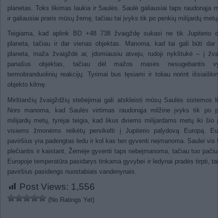
planetas. Toks likimas laukia ir Saulės. Saulė galiausiai taps raudonąja m
ir galiausiai praris mūsų žemę, tačiau tai įvyks tik po penkių milijardų metų
Teigiama, kad aplink BD +48 738 žvaigždę sukasi ne tik Jupiterio d
planeta, tačiau ir dar vienas objektas. Manoma, kad tai gali būti dar
planeta, maža žvaigždė ar, įdomiausiu atveju, rudoji nykštukė – į žv
panašus objektas, tačiau dėl mažos masės nesugebantis vy
termobranduolinių reakcijų. Tyrimai bus tęsiami ir toliau norint išsiaiškin
objekto kilmę.
Mirštančių žvaigždžių stebėjimai gali atskleisti mūsų Saulės sistemos l
Nors manoma, kad Saulės virtimas raudonąja milžine įvyks tik po p
milijardų metų, tyrėjai teigia, kad likus dviems milijardams metų iki šio 
visiems žmonėms reikėtų persikelti į Jupiterio palydovą Europą. Eu
paviršius yra padengtas ledu ir kol kas ten gyventi neįmanoma. Saulei vis 
plečiantis ir kaistant, Žemėje gyventi taps nebeįmanoma, tačiau tuo pači
Europoje temperatūra pasidarys tinkama gyvybei ir ledynai pradės tirpti, tai
paviršius pasidengs nuostabiais vandenynais.
Post Views:
1,556
(No Ratings Yet)