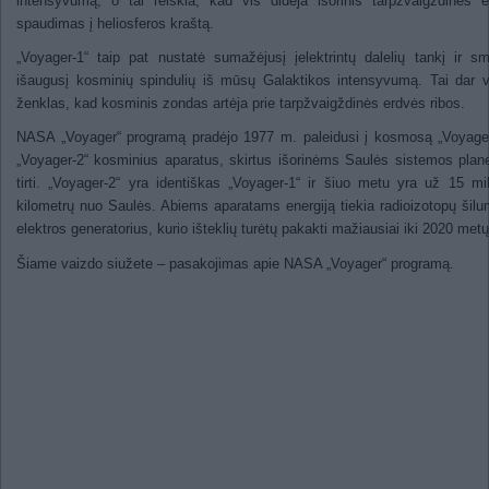
intensyvumą, o tai reiškia, kad vis didėja išorinis tarpžvaigždinės 
spaudimas į heliosferos kraštą.
„Voyager-1“ taip pat nustatė sumažėjusį įelektrintų dalelių tankį ir sm
išaugusį kosminių spindulių iš mūsų Galaktikos intensyvumą. Tai dar 
ženklas, kad kosminis zondas artėja prie tarpžvaigždinės erdvės ribos.
NASA „Voyager“ programą pradėjo 1977 m. paleidusi į kosmosą „Voyager
„Voyager-2“ kosminius aparatus, skirtus išorinėms Saulės sistemos pla
tirti. „Voyager-2“ yra identiškas „Voyager-1“ ir šiuo metu yra už 15 mil
kilometrų nuo Saulės. Abiems aparatams energiją tiekia radioizotopų šilu
elektros generatorius, kurio išteklių turėtų pakakti mažiausiai iki 2020 metų
Šiame vaizdo siužete – pasakojimas apie NASA „Voyager“ programą.