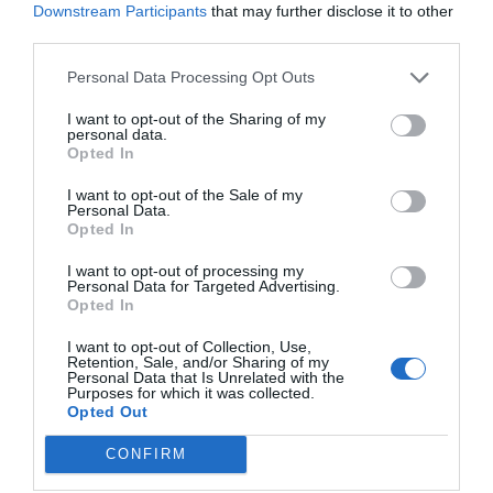
Šioje kosminės erdvės dalyje Saulės vėjas, sudarytas iš mūsų žvai
Downstream Participants
that may further disclose it to other
išmetamų įelektrintų dalelių srautų, yra nurimęs, Saulės sistemos magn
third parties.
lauko linijos suspaustos, o didelės energijos dalelės iš vidinės Saulės si
dalies iš visko sprendžiant veržiasi į tarpžvaigždinę ervę. Ši tranzitin
Personal Data Processing Opt Outs
turėtų būti savotiška „kosminė skaistykla“, sako astronomai.
I want to opt-out of the Sharing of my
„Voyager-1“ dabar mums praneša esantis sąstingio regione, esan
personal data.
Opted In
išoriniame Saulės sistemą gaubiančio heliosferos „burbulo“ apvalkale, – p
„Voyager“ programos mokslininkas Edas Stone’as. – „Voyager“ duomenys
I want to opt-out of the Sale of my
kad tai, kas yra išorinėje dalyje, tarsi atotranka veikia vidinę sritį
Personal Data.
nebereikės ilgai laukti, kad sužinotume, kokia iš tikrųjų yra tarpžvai
Opted In
erdvė“.
I want to opt-out of processing my
Naujausi „Voyager“ kosminės misijos rezultatai vakar buvo pristatyt
Personal Data for Targeted Advertising.
Opted In
Franciske vykstančiame Amerikos geofizikos draugijos metiniame susirink
Pasak NASA Reaktyvinio judėjimo laboratorijoje Pasadenoje dirbanč
I want to opt-out of Collection, Use,
Retention, Sale, and/or Sharing of my
Stone’o, kosminis zondas „Voyager-1“ yra labiausiai nuo Žemės nu
Personal Data that Is Unrelated with the
žmogaus rankų kūrinys, tačiau jis vis dar nėra pasiekęs tarpžvaigždinės e
Purposes for which it was collected.
Aparato perduoti duomenys liudija, kad „Voyager-1“ tebėra heliosfer
Opted Out
milžiniško dydžio Saulės plazmos ir magnetinių laukų „burbule“, gaubia
CONFIRM
visą Saulės sistemą. Palei heliosferos perimetrą yra helioapvalk
turbulentinė išorinio Saulės sistemos pakraščio dalis.