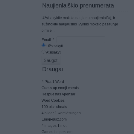
Naujienlaiškio prenumerata
Užsisakykite mokslo naujienų naujienlaiškį, ir
sužinokite naujausius įvykius mokslo pasaulyje
pirmieji.
Email:
*
Užsisakyti
Atsisakyti
Draugai
4 Pics 1 Word
Guess up emoji cheats
Respuestas Apensar
Word Cookies
100 pics cheats
4 bilder 1 wort lösungen
Emoji-quiz.com
4 images 1 mot
Games-helper.com