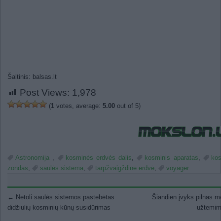
Šaltinis: balsas.lt
Post Views:
1,978
(
1
votes, average:
5.00
out of 5)
Astronomija
,
kosminės erdvės dalis
,
kosminis aparatas
,
kos
zondas
,
saulės sistema
,
tarpžvaigždinė erdvė
,
voyager
Post navigation
←
Netoli saulės sistemos pastebėtas
Šiandien įvyks pilnas m
didžiulių kosminių kūnų susidūrimas
užtemi