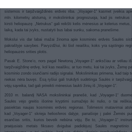
Ties helioapvalkalo kraštu yra vadinamoji heliopauzė, skiriamoji mūsų p
sistemos ir tarpžvaigždinės erdvės riba. „Voyager-1“ kasmet įveikia ap
mln. kilometrų atstumą, ir mokslininkai prognozuoja, kad jis netrukus 
kirsti heliopauzę. „Netrukus“ gali reikšti kelis mėnesius ar kelerius metus, 
laiką, kada tai įvyks, nustatyti bus labai sunku, sakoma pranešime.
Mokslui vis dar labai mažai žinoma apie kosminės erdvės Saulės sis
pakraštyje savybes. Pavyzdžiui, iki šiol neaišku, koks yra sąstingio regi
heliopauzės srities plotis.
Pasak E. Stone’o, nors pagal Newtoną „Voyager-1“ anksčiau ar vėliau iš
tarpžvaigždinę erdvę, kol kas neaišku, ar tuo metu, kai tai įvyks, Žemę p
kosminio zondo siunčiami radijo signalai. Mokslininkas primena, kad taip to
niekas nėra buvęs. Esą ryšiui gali trukdyti sudėtinga Saulės ir tarpžvaig
vėjų sąveika, tad gali prireikti mėnesius laukti žinių iš „Voyager-1“.
2010 m. balandį NASA mokslininkai pranešė, kad „Voyager-1“ duome
Saulės vėjo greitis išorine kryptimi sumažėjo iki nulio, o tai reiški
pasiektas naujas kosminės erdvės regionas. Tolimesni matavimai atsk
kad „Voyager-1“ skrieja heliosferos dalyje, panašioje į palei Žemės pu
esančias sritis, kurios beveik nebūna vėjų. Be to, „Voyager-1“ instru
praėjusiais metais fiksavo dvigubai padidėjusį Saulės magnetinio 