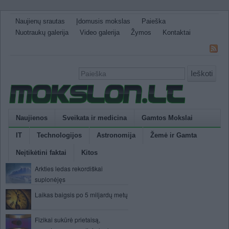
Naujienų srautas
Įdomusis mokslas
Paieška
Nuotraukų galerija
Video galerija
Žymos
Kontaktai
Ieškoti
Naujienos
Sveikata ir medicina
Gamtos Mokslai
IT
Technologijos
Astronomija
Žemė ir Gamta
Neįtikėtini faktai
Kitos
Arkties ledas rekordiškai
suplonėjęs
Laikas baigsis po 5 miljardų metų
Fizikai sukūrė prietaisą,