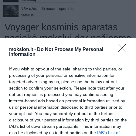
NBA uždraudė naudoti sportinius
batelius
Voyager kosminis aparatas
pasiekė mokslui dar nežinomą
kosminės erdvės dalį
mokslon.lt -
Do Not Process My Personal
Information
2011
If you wish to opt-out of the sale, sharing to third parties, or
Po daugiau nei 30 metų trunkančios kelion
processing of your personal or sensitive information for
kosminis aparatas „Voyager-1“ pasiekė moksl
targeted advertising by us, please use the below opt-out
nežinomą kosminės erdvės dalį tarp S
section to confirm your selection. Please note that after your
sistemos ir tarpžvaigždinės erdvės.
opt-out request is processed you may continue seeing
interest-based ads based on personal information utilized by
Apie tai vakar pranešė NASA atstovai. Pas
us or personal information disclosed to third parties prior to
šiuo metu „Voyager-1“ yra už maždaug 18 mil
your opt-out. You may separately opt-out of the further
kilometrų nuo Saulės, o iš jo gauti duomenys
disclosure of your personal information by third parties on the
kad kosminis zondas pasiekė naują ko
IAB’s list of downstream participants. This information may
regioną, kurį mokslininkai vadina „sąstingio sritimi“, skelbia „Space.com“.
also be disclosed by us to third parties on the
IAB’s List of