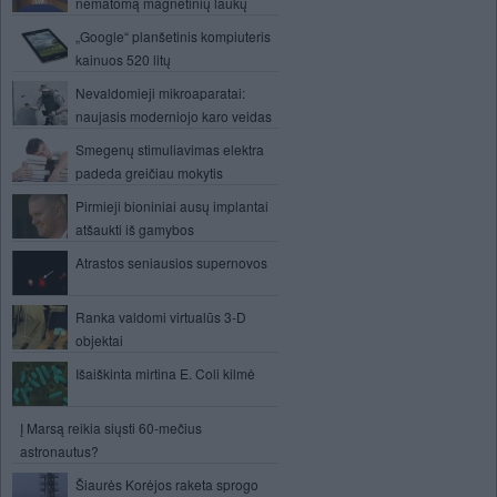
nematomą magnetinių laukų
„Google“ planšetinis kompiuteris
kainuos 520 litų
Nevaldomieji mikroaparatai:
naujasis moderniojo karo veidas
Smegenų stimuliavimas elektra
padeda greičiau mokytis
Pirmieji bioniniai ausų implantai
atšaukti iš gamybos
Atrastos seniausios supernovos
Ranka valdomi virtualūs 3-D
objektai
Išaiškinta mirtina E. Coli kilmė
Į Marsą reikia siųsti 60-mečius
astronautus?
Šiaurės Korėjos raketa sprogo