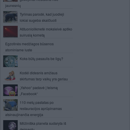
jaunesnių
Tyrimas parodė, kad juodieji
lokiai sugeba skaičiuoti
Aštuoniolikmetė moksleivė aptiko
suirusią kometą
Egzotinės medžiagos būsenos
atominiame luste
Koks būtų pasaulis be ligų?
Kodėl didesnis amžiaus
skirtumas tarp vaikų yra geriau
„Yahoo“ padavė į teismą
„Facebook“
110 metų pastatas po
restauracijos aprūpinamas
atsinaujinančia energija
Milžiniška planeta sudaryta iš
deimantų