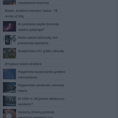
nepasiekusi kosmoso
Išrasto „sintetinio benzino“ kaina - 78
centai už litrą
Ar juodosios skylės formuoja
visatos vystymąsi?
Nokia sukūrė tatuiruotę, kuri
praneš kas skambina
Sustiprintas LHC grįžta į rikiuotę
Žmogaus nosies struktūra
Pagaminta naujos kartos grafeno
mikroschema
Pagamintas vandeniliu varomas
kateris
Iki 2300 m. Niujorkas atsidurs po
vandeniu?
Vyresnių žmonių protiniai
gebėjimai nesiskiria nuo