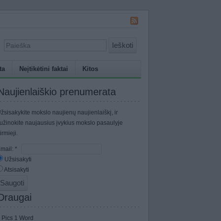
Ieškoti
ta
Neįtikėtini faktai
Kitos
Naujienlaiškio prenumerata
žsisakykite mokslo naujienų naujienlaiškį, ir
užinokite naujausius įvykius mokslo pasaulyje
irmieji.
mail:
*
Užsisakyti
Atsisakyti
Draugai
 Pics 1 Word