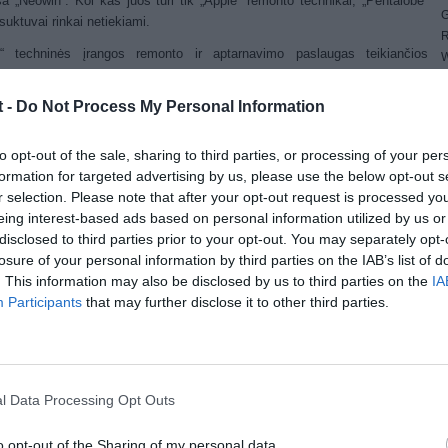
a „Neowin“. Kol kas juos turi tik „Apple“ remonto technikai, „Pentalobe“
G
tsuktuvai rinkai netiekiami.
R
e“ techninės įrangos remonto ir aptarnavimo paslaugas teikiančios
W
ovės „iFixit“ vadovas Kyle Wiensas tokį sprendimą palygino su
1
obilių serviso pateikta staigmena: „Įsivaizduokit, kad atsiėmę
4
t -
Do Not Process My Personal Information
ontuotą automobilį po kurio laiko pastebite, kad variklio gaubtas
E
intas. Nemanau, kad pasijustumėte labai patenkinti“, – sakė jis.
4
to opt-out of the sale, sharing to third parties, or processing of your per
G
šama, kad ši naujovė kol kas diegiama tik JAV serviso centruose, kur
formation for targeted advertising by us, please use the below opt-out s
W
iniai „Philips“ varžtai keičiami į „Pentalobe„. Japonijoje jau pasirodė naujos
r selection. Please note that after your opt-out request is processed y
e 4“ telefonų partijos, kuriuose varžtai pakeisti naujais jau gamykloje.
eing interest-based ads based on personal information utilized by us or
apžvalgininkų, „Apple“ veikiausiai taip bando apsaugoti savo intelektinę
disclosed to third parties prior to your opt-out. You may separately opt-
vybę.
losure of your personal information by third parties on the IAB’s list of
. This information may also be disclosed by us to third parties on the
IA
ost Views:
1,198
Participants
that may further disclose it to other third parties.
(No Ratings Yet)
l Data Processing Opt Outs
os
o opt-out of the Sharing of my personal data.