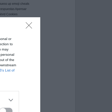
uess up emoji cheats
espuestas Apensar
ord Cookies
00 pics cheats
 bilder 1 wort lösungen
moji-quiz.com
 images 1 mot
sonal or
ames-helper.com
ection to
ord Bubbles answers
ou may
 personal
out of the
 downstream
B’s List of