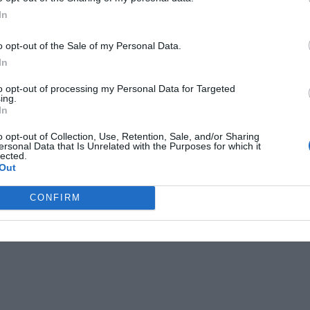
st navigation
In
ntinoje rastas miniatiūrinis T-
Treniruotis su komanda lengviau
→
rotėvis
o opt-out of the Sale of my Personal Data.
In
to opt-out of processing my Personal Data for Targeted
ing.
In
o opt-out of Collection, Use, Retention, Sale, and/or Sharing
ersonal Data that Is Unrelated with the Purposes for which it
lected.
Out
CONFIRM