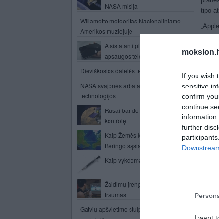
praneš
NASA misija
tipo a
Willamette meteoritas Nacionaliniame
„Appl
Amerikos muziejuje
bendr
Atsistatanti plėvelė „Toray“
autom
mokslon.l
apsaugos telefonus nuo įbrėžimų
surem
privir
Dieviškosios dalelės teorija
If you wish 
Prane
NASA svajonės arba ateities kosminės
sensitive in
įprast
technologijos
confirm you
„iPhon
continue se
Rusai bando susigrąžinti zondo
Pasak 
information 
kontrolę
nuosa
further disc
Kaip Žemės klimatą junginėja
participants
P
Beringo sąsiauris?
Downstream 
Kaip vykdoma mirties bausmė
Žaidimų įrenginiai gali sukelti
traumas
Persona
Kit
Gatvių apšvietimo stulpus pakeis švytintys
I want t