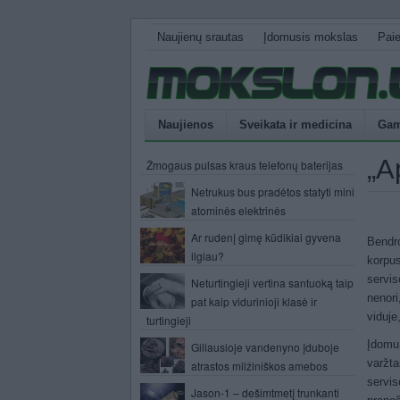
Naujienų srautas
Įdomusis mokslas
Pai
Naujienos
Sveikata ir medicina
Gam
„A
Žmogaus pulsas kraus telefonų baterijas
Netrukus bus pradėtos statyti mini
atominės elektrinės
Ar rudenį gimę kūdikiai gyvena
Bendro
ilgiau?
korpus
servi
Neturtingieji vertina santuoką taip
nenori
pat kaip vidurinioji klasė ir
viduje
turtingieji
Įdomu
Giliausioje vandenyno įduboje
varžta
atrastos milžiniškos amebos
servis
Jason-1 – dešimtmetį trunkanti