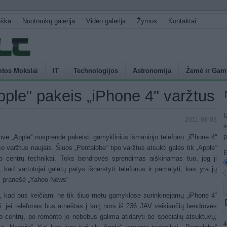
eška
Nuotraukų galerija
Video galerija
Žymos
Kontaktai
tos Mokslai
IT
Technologijos
Astronomija
Žemė ir Gam
pple" pakeis „iPhone 4" varžtus
U
2011-08-03
s
vė „Apple“ nusprendė pakeisti gamyklinius išmaniojo telefono „iPhone 4“
p
o varžtus naujais. Šiuos „Pentalobe“ tipo varžtus atsukti galės tik „Apple“
E
so centrų technikai. Toks bendrovės sprendimas aiškinamas tuo, jog ji
, kad vartotojai galėtų patys išnarstyti telefonus ir pamatyti, kas yra jų
, pranešė „Yahoo News“
, kad bus keičiami ne tik šiuo metu gamyklose surinkinėjamų „iPhone 4“
i: jei telefonas bus atneštas į kurį nors iš 236 JAV veikiančių bendrovės
o centrų, po remonto jo nebebus galima atidaryti be specialių atsuktuvų,
4