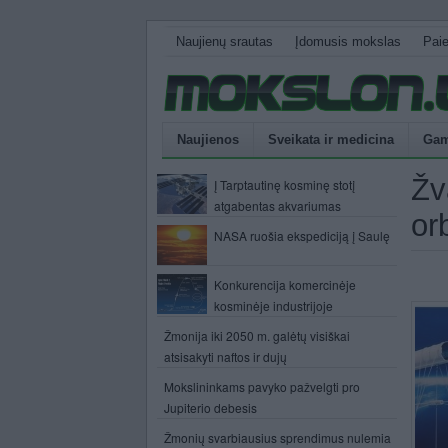
Naujienų srautas
Įdomusis mokslas
Pai
Naujienos
Sveikata ir medicina
Gam
Žv
Į Tarptautinę kosminę stotį
atgabentas akvariumas
or
NASA ruošia ekspediciją į Saulę
Konkurencija komercinėje
kosminėje industrijoje
Žmonija iki 2050 m. galėtų visiškai
atsisakyti naftos ir dujų
Mokslininkams pavyko pažvelgti pro
Jupiterio debesis
Žmonių svarbiausius sprendimus nulemia