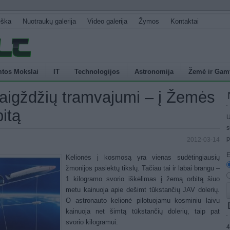
eška
Nuotraukų galerija
Video galerija
Žymos
Kontaktai
tos Mokslai
IT
Technologijos
Astronomija
Žemė ir Gam
aigždžių tramvajumi – į Žemės
bitą
U
s
p
2012-03-14
E
Kelionės į kosmosą yra vienas sudėtingiausių
žmonijos pasiektų tikslų. Tačiau tai ir labai brangu –
1 kilogramo svorio iškėlimas į žemą orbitą šiuo
metu kainuoja apie dešimt tūkstančių JAV dolerių.
O astronauto kelionė pilotuojamu kosminiu laivu
kainuoja net šimtą tūkstančių dolerių, taip pat
svorio kilogramui.
4