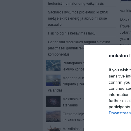
hedonistinių malonumų vaikymasis
varikl
Sacharos dykumos projektas: iki 2050
metų elektros energija aprūpinti puse
Moksl
pasaulio
Powel
„Start
Psichologinis keliavimas laiku
yra ir
Genetiškai modifikuoti augalai sintetina
metais
plastmasei gaminti reikalingus
komponentus
Šiuo m
mokslon.l
Žvaigž
Pentagonas pristatė ateities
per se
lėktuvo koncepciją
If you wish 
lygiai
sensitive in
Magnetiniai hiper-tuneliai: iš
sprend
confirm you
Niujorko į Pekiną – per 2
Vertin
continue se
valandas
g, mag
information 
Mokslininkai siųs atsakymą
reikal
further disc
ateiviams
participants
Didžio
Downstream 
Ekstremalioje aplinkoje aptikti
Žemės 
unikalūs mikrobai
retas 
bangos
Mokslininkai pasitelkė tarantulus,