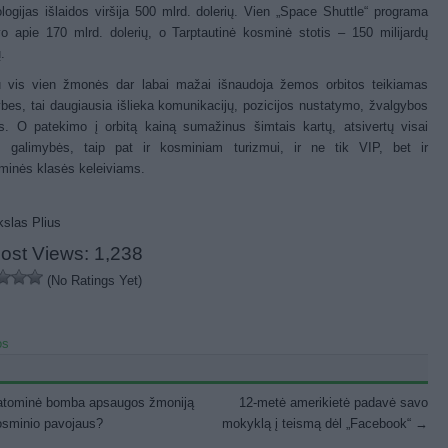
logijas išlaidos viršija 500 mlrd. dolerių. Vien „Space Shuttle“ programa
o apie 170 mlrd. dolerių, o Tarptautinė kosminė stotis – 150 milijardų
.
u vis vien žmonės dar labai mažai išnaudoja žemos orbitos teikiamas
bes, tai daugiausia išlieka komunikacijų, pozicijos nustatymo, žvalgybos
is. O patekimo į orbitą kainą sumažinus šimtais kartų, atsivertų visai
s galimybės, taip pat ir kosminiam turizmui, ir ne tik VIP, bet ir
minės klasės keleiviams.
ost Views:
1,238
(No Ratings Yet)
os
st navigation
atominė bomba apsaugos žmoniją
12-metė amerikietė padavė savo
osminio pavojaus?
mokyklą į teismą dėl „Facebook“
→