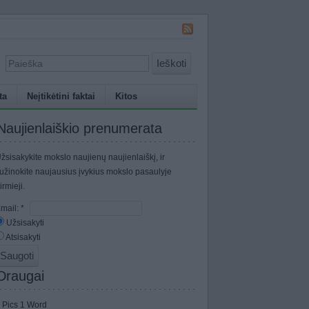
Ieškoti
ta
Neįtikėtini faktai
Kitos
Naujienlaiškio prenumerata
žsisakykite mokslo naujienų naujienlaiškį, ir
užinokite naujausius įvykius mokslo pasaulyje
irmieji.
mail:
*
Užsisakyti
Atsisakyti
Draugai
 Pics 1 Word