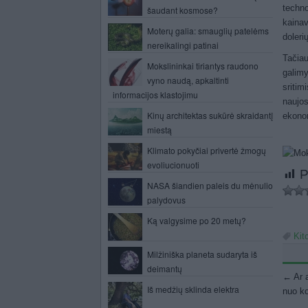
techno
šaudant kosmose?
kainav
Moterų galia: smauglių patelėms
dolerių
nereikalingi patinai
Tačia
Mokslininkai tiriantys raudono
galimy
vyno naudą, apkaltinti
sritim
informacijos klastojimu
naujo
Kinų architektas sukūrė skraidantį
ekono
miestą
Klimato pokyčiai privertė žmogų
evoliucionuoti
P
NASA šiandien paleis du mėnulio
palydovus
Ką valgysime po 20 metų?
Kit
Milžiniška planeta sudaryta iš
deimantų
Po
←
Ar 
Iš medžių sklinda elektra
nuo k