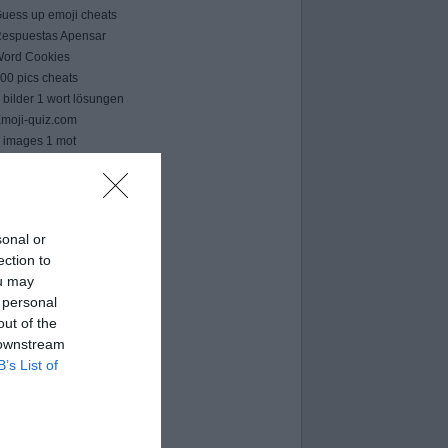
uess up emoji cheats
espuestas Apensar
ord Cookies
00 pics cheats
 bilder 1 wort lösungen
moji-quiz.com
 images 1 mot
ames-helper.com
ord Bubbles answers
sonal or
ection to
ou may
 personal
out of the
 downstream
B’s List of