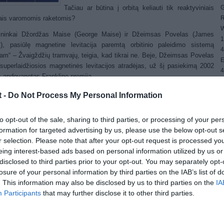
G
Tačiau ar būtina į orbitą keliauti tik reaktyviniais
R
iais varomomis raketomis?
W
ininkai Džordžas Maise (George Maise) ir Džeimsas Povelas (James
1
l), pasiūlę magnetine levitacija paremtą orbitinio paleidimo sistemą
4
ram“ – Žvaigždžių tramvajų, teigia, kad tikrai ne. Beje, Džeimsas Povelas
E
 superlaidžiosios magnetinės levitacijos atradėjas, už šį pasiekimą 2002
4
 apdovanotas Franklino premija.
G
W
etu magnetinės levitacijos traukiniai gali pasiekti iki 500 km/h greitį.
t -
Do Not Process My Personal Information
džių tramvajus turėtų būti bent 50 kartų greitesnis ir skrieti 9 kilometrų
kundę greičiu, kad įveikt Žemės trauką, tačiau jo judėjimo principas būtų
to opt-out of the sale, sharing to third parties, or processing of your per
 toks pat, kaip jau veikiančių traukinių su magnetine pagalve, ir inžineriniai
formation for targeted advertising by us, please use the below opt-out s
imai būtų labai panašūs.
r selection. Please note that after your opt-out request is processed y
ant, kad keleiviui būtų nepavojingas pagreitėjimas, siekiantis maždaug 3
eing interest-based ads based on personal information utilized by us or
netiniu lauku greitinama kapsulė, norėdama pasiekti pakilimui į orbitą
disclosed to third parties prior to your opt-out. You may separately opt-
ingam greičiui, turėtų skrieti bent 5 minutes ir nulėkti 1600 kilometrų.
losure of your personal information by third parties on the IAB’s list of
. This information may also be disclosed by us to third parties on the
IA
ji dalis „bėgių“, o iš tiesų vamzdžio, kuriame išretintas oras, galėtų eiti ir
Participants
that may further disclose it to other third parties.
paviršiumi, tik pats galas turėtų būti 20 kilometrų aukštyje, kur oras yra
ir viršgarsiniu greičiu skriejančios kapsulės nesuardytų smūginės garso
 bei trinties energija.