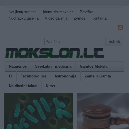
Naujienų srautas
Įdomusis mokslas
Paieška
Nuotraukų galerija
Video galerija
Žymos
Kontaktai
Ieškoti
Naujienos
Sveikata ir medicina
Gamtos Mokslai
IT
Technologijos
Astronomija
Žemė ir Gamta
Neįtikėtini faktai
Kitos