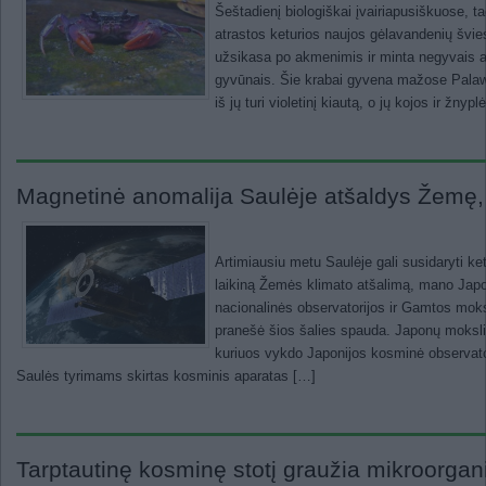
Šeštadienį biologiškai įvairiapusiškuose, t
atrastos keturios naujos gėlavandenių švies
užsikasa po akmenimis ir minta negyvais a
gyvūnais. Šie krabai gyvena mažose Pala
iš jų turi violetinį kiautą, o jų kojos ir žnyp
Magnetinė anomalija Saulėje atšaldys Žemę,
Artimiausiu metu Saulėje gali susidaryti ketu
laikiną Žemės klimato atšalimą, mano Japon
nacionalinės observatorijos ir Gamtos moks
pranešė šios šalies spauda. Japonų mokslin
kuriuos vykdo Japonijos kosminė observat
Saulės tyrimams skirtas kosminis aparatas […]
Tarptautinę kosminę stotį graužia mikroorgan