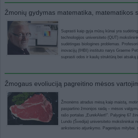
Žmonių gydymas matematika, matematikos s
Suprasti kaip gyja mūsų kūnai yra sudėtingi
technologijos universiteto (QUT) mokslinin
sudėtingas biologines problemas. Profesor
inovacijų (IHBI) instituto narys Graeme Pet
suprasti odos ir kaulų struktūrą bei atsaką
Žmogaus evoliuciją pagreitino mėsos vartoji
Žmonėms atradus mėsą kaip maistą, motinos
paspartino žmonijos raidą – mėsos valgymas
rašo portalas „EurekAlert!”. Palyginę 67 žind
Lundo (Švedija) universiteto mokslininkai nus
ankstesnio atjunkymo. Pagerėjus mitybai, 