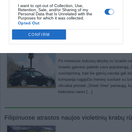
atšventė savo 103 gimtadienį, rašo discover
I want to opt-out of Collection, Use,
Retention, Sale, and/or Sharing of my
sugebėjimai yra didesni nei būnant dvidešim
Personal Data that Is Unrelated with the
patyrimų“, – sakė mokslininkė. Gali būti, 
Purposes for which it was collected.
Opted Out
CONFIRM
„Google Street View“ paslauga pasiekė ir Izra
Po mėnesius trukusių derybų su Izraelio sa
Izraelio gatvėse paleido savo populiariąją „
susirūpinimą, kad šie gatvių vaizdai gali bū
kompanija rugpjūčio mėnesį susitarė su Izr
oficialiai pristatė „Street View“ paslaugą, 
kiekvieno namo […]
Filipinuose atrastos naujos violetinių krabų r