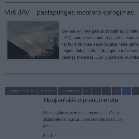
Virš JAV – paslaptingas meteoro sprogimas
Sekmadienį ryte garsus sprogimas, girdėtas 
(JAV) sudrebino namus, o po jo teisėsaugo
kai kurie žmonės sakė danguje matę ugnie
teigimu, labai tikėtina, kad garso ir švies
patekęs meteoras. „Dėl jo žaliuzės sudrebėjo
Puslapis 15 iš 101
« Pirmas
‹ Ankstesnis
11
12
13
14
15
16
Naujienlaiškio prenumerata
Užsisakykite mokslo naujienų naujienlaiškį, ir
sužinokite naujausius įvykius mokslo pasaulyje
pirmieji.
Email:
*