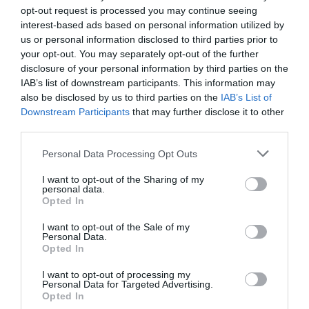
„Facebook“ anketų. Buvo […]
opt-out request is processed you may continue seeing
interest-based ads based on personal information utilized by
us or personal information disclosed to third parties prior to
your opt-out. You may separately opt-out of the further
Vokiečių mokslininkai pristatė „išmaniųjų“ p
disclosure of your personal information by third parties on the
IAB’s list of downstream participants. This information may
also be disclosed by us to third parties on the
IAB’s List of
Ar jums atsibodo keisti padangas vos tik pa
Downstream Participants
that may further disclose it to other
nuolat užklumpa besikeičiančios oro sąlygo
third parties.
šios problemos greitu metu liks praeityje. 
„išmaniąsias“ padangas, kurios automatiškai 
Personal Data Processing Opt Outs
mašina važiuoja. „Šiuo metu, renkantis p
efektyvumo […]
I want to opt-out of the Sharing of my
personal data.
Opted In
I want to opt-out of the Sale of my
Nemirtingumo paslaptį atskleidusi Nobelio pr
Personal Data.
Opted In
gimtadienį
I want to opt-out of processing my
Personal Data for Targeted Advertising.
Ar Dr. Rita Levi-Montalcini atskleidė amži
Opted In
ilgaamžiškiausia žmonijos istorijoje Nobelio