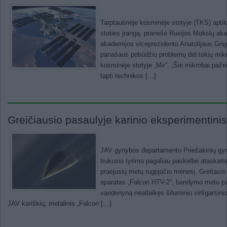
Tarptautinėje kosminėje stotyje (TKS) aptik
stoties įrangą, pranešė Rusijos Mokslų ak
akademijos viceprezidento Anatolijaus Grigo
panašaus pobūdžio problemų dėl tokių mikr
kosminėje stotyje „Mir“. „Šie mikrobai pažei
tapti technikos […]
Greičiausio pasaulyje karinio eksperimentinis 
JAV gynybos departamento Priešakinių gy
trukusio tyrimo pagaliau paskelbė ataska
praėjusių metų rugpjūčio mėnesį. Greitasi
aparatas „Falcon HTV-2“, bandymo metu pas
vandenyną neatlaikęs šiluminio viršgarsin
JAV kariškių, metalinis „Falcon […]