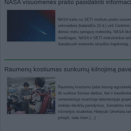
NASA visuomenės prašo pasidalinti informaci
NASA kartu su SETI institutu prašo visuom
sekmadienį (balandžio 22 d.) virš Centrinio 
dienos metu sprogusį meteoritą. NASA tikisi
medžiagos. NASA ir SETI mokslininkai iešk
išanalizuoti meteorito skrydžio trajektoriją
Raumenų kostiumas sunkumų kilnojimą paver
Raumenų kostiumo (arba tiesiog egzoskelet
tik sunkius fizinius darbus, bet ir kasdien
senamiestyje esančioje laboratorijoje grupė
stebėjo daviklių parodymus, žurnalistui mėg
inžinerijos studentas Hideyuki Umehara ram
pritūpti, tada šiam […]