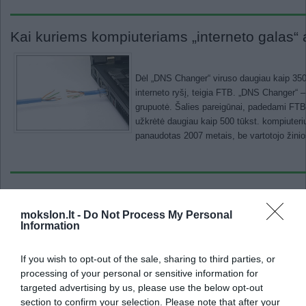
Kai kuriems kompiuteriams „interneto galas“ a
Dėl „DNS Changer“ viruso daugiau kaip 350 
interneto ryšį, teigia FTB. „DNS Changer“ 
grupuotė. Šalies pareigūnai, padedami FTB, 
užkrėtė daugiau kaip 500 tūkst. kompiuteri
panaudotas 2007 metais, be vartotojo žini
Grožis svarbus net Facebook'e
mokslon.lt -
Do Not Process My Personal
Information
Naujame tyrime mokslininkai bendravimui int
patrauklūs draugai suteikia populiarumo „Fa
If you wish to opt-out of the sale, sharing to third parties, or
esate moteris, rašoma „Web based Communi
processing of your personal or sensitive information for
asmenys, kurie atrodo sveiki, laimingi ir se
targeted advertising by us, please use the below opt-out
olandų mokslininkas Piet Kommers. Twente
section to confirm your selection. Please note that after your