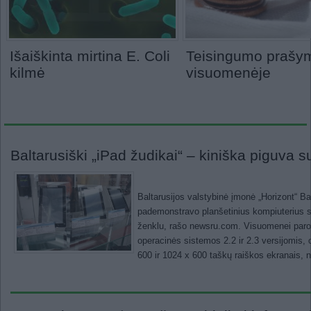
Išaiškinta mirtina E. Coli
Teisingumo prašy
kilmė
visuomenėje
Baltarusiški „iPad žudikai“ – kiniška piguva 
Baltarusijos valstybinė įmonė „Horizont“ Ba
pademonstravo planšetinius kompiuterius s
ženklu, rašo newsru.com. Visuomenei parody
operacinės sistemos 2.2 ir 2.3 versijomis,
600 ir 1024 x 600 taškų raiškos ekranais, 