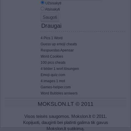
Užsisakyti
Atsisakyti
Draugai
4 Pics 1 Word
Guess up emoji cheats
Respuestas Apensar
Word Cookies
100 pics cheats
4 bilder 1 wort lösungen
Emoji-quiz.com
4 images 1 mot
Games-helper.com
Word Bubbles answers
MOKSLON.LT © 2011
Visos teisės saugomos. Mokslon.lt © 2011.
Kopijuoti, dauginti bei platinti galima tik gavus
Mokslon.lt sutikimą.