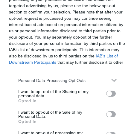
Materijos ir anti materijos generavimas iš
targeted advertising by us, please use the below opt-out
vakuumo
section to confirm your selection. Please note that after your
opt-out request is processed you may continue seeing
Žmonija iki 2050 m. galėtų
interest-based ads based on personal information utilized by
visiškai atsisakyti naftos ir dujų
us or personal information disclosed to third parties prior to
your opt-out. You may separately opt-out of the further
disclosure of your personal information by third parties on the
2011
IAB’s list of downstream participants. This information may
also be disclosed by us to third parties on the
IAB’s List of
Žmonija, jei tik norėtų, iki 2050 metų galėtų visiškai pereiti prie atsinauji
Downstream Participants
that may further disclose it to other
energijos šaltinių, atsisakydama naftos, dujų, anglies ir kitų iškastinių re
third parties.
Techniškai tai visiškai įmanoma, tereikia tik politinės valios, tvirti
mokslininkai.
Personal Data Processing Opt Outs
Tarptautinis žurnalas „Energy Policy” išsamiai pristatė Kalifornijos univer
Transporto studijų instituto mokslininko Marko Delucchi ir Stenfordo univer
I want to opt-out of the Sharing of my
personal data.
dirbančio jo kolegos Marko Jacobsono atlikto tyrimo, skirto „žaliosios“ ene
Opted In
revoliucijos realioms galimybėms įvertinti, rezultatus. Amerikiečių moksli
nagrinėjo, ar realu įveikti vieną svarbiausių žmonijos iššūkių – 100 proc. p
I want to opt-out of the Sale of my
Personal Data.
prie atsinaujinančių energijos šaltinių visiškai atsisakius naftos, dujų bei a
Opted In
naudojimo.
Šiuo metu 80 proc. pasaulinio energijos šaltinių poreikio patenkina iška
I want to opt-out of processing my