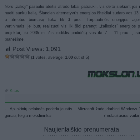
Nors „žalioji” pasaulio ateitis atrodo labai patraukli, vis dėlto siekiant jos 
nueiti sunkų kelią. Šiandien alternatyvūs energijos ištekliai sudaro vos 13 
o atmetus biomasę lieka tik 3 proc. Tarptautinės energijos agen
vertinimais, jei būtų realizuoti visi iki šiol parengti „žaliosios“ energijos p
projektai, iki 2035 m. šis rodiklis padidėtų vos iki 7 – 11 proc. , 
pranešime.
Post Views:
1,091
(
1
votes, average:
1.00
out of 5)
Kitos
Post navigation
←
Aplinkinių nelaimės padeda jaustis
Microsoft žada įdarbinti Windows
geriau, teigia mokslininkai
7 nulaužusius vaik
Naujienlaiškio prenumerata