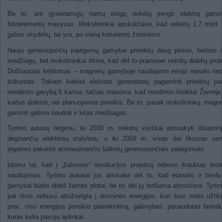
Be to, ant gyvenamųjų namų stogų reikėtų įrengti elektrą gamin
fotoelementų masyvus. Mokslininkai apskaičiavo, kad reikėtų 1,7 mlrd
galios skydelių, tai yra, po vieną keturiems žmonėms.
Naujų generuojančių pajėgumų gamybai prireiktų daug plieno, betono i
medžiagų, bet mokslininkai tikina, kad dėl to pramonei nekiltų didelių pro
Didžiausias keblumas – magnetų gamyboje naudojamo retojo metalo neo
trūkumas. Tokiam kiekiui elektros generatorių pagaminti prireiktų pad
neodimio gavybą 5 kartus, tačiau manoma, kad neodimio ištekliai Žemėje
kartus didesni, nei planuojamas poreikis. Be to, pasak mokslininkų, mag
gaminti galima naudoti ir kitas medžiagas.
Tyrimo autorių teigimu, iki 2030 m. reikėtų visiškai atsisakyti iškastin
deginančių elektrinių statybos, o iki 2050 m. visas dar likusias se
jėgaines pakeisti atsinaujinančių šaltinių generuojančiais pajėgumais.
Įdomu tai, kad į „žaliosios“ revoliucijos projektą nebuvo įtrauktas bi
naudojimas. Tyrimo autoriai jos atsisakė dėl to, kad etanolio ir biody
gamybai būtini dideli žemės plotai, be to, dėl jų teršiama atmosfera. Tyrim
pat išvis nebuvo atsižvelgta į atominės energijos, kuri šiuo metu užtik
proc. viso energijos poreikio patenkinimą, galimybes: panaudotas brandu
kuras kelia pavojų aplinkai.