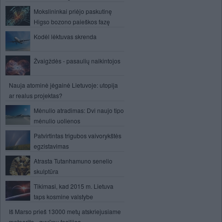
Mokslininkai priėjo paskutinę
Higso bozono paieškos fazę
Kodėl lėktuvas skrenda
Žvaigždės - pasaulių naikintojos
Nauja atominė jėgainė Lietuvoje: utopija
ar realus projektas?
Mėnulio atradimas: Dvi naujo tipo
mėnulio uolienos
Patvirtintas trigubos vaivorykštės
egzistavimas
Atrasta Tutanhamuno senelio
skulptūra
Tikimasi, kad 2015 m. Lietuva
taps kosmine valstybe
Iš Marso prieš 13000 metų atskriejusiame
meteorite - gyvūnų fosilijos