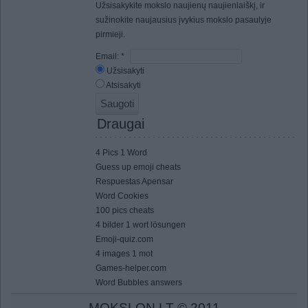
Užsisakykite mokslo naujienų naujienlaiškį, ir
sužinokite naujausius įvykius mokslo pasaulyje
pirmieji.
Email:
*
Užsisakyti
Atsisakyti
Draugai
4 Pics 1 Word
Guess up emoji cheats
Respuestas Apensar
Word Cookies
100 pics cheats
4 bilder 1 wort lösungen
Emoji-quiz.com
4 images 1 mot
Games-helper.com
Word Bubbles answers
MOKSLON.LT © 2011