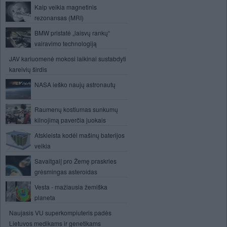
Kaip veikia magnetinis
rezonansas (MRI)
BMW pristatė „laisvų rankų“
vairavimo technologiją
JAV kariuomenė mokosi laikinai sustabdyti
kareivių širdis
NASA ieško naujų astronautų
Raumenų kostiumas sunkumų
kilnojimą paverčia juokais
Atskleista kodėl mašinų baterijos
veikia
Savaitgalį pro Žemę praskries
grėsmingas asteroidas
Vesta - mažiausia žemiška
planeta
Naujasis VU superkompiuteris padės
Lietuvos medikams ir genetikams