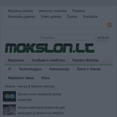
Naujienų srautas
Įdomusis mokslas
Paieška
Nuotraukų galerija
Video galerija
Žymos
Kontaktai
Ieškoti
Naujienos
Sveikata ir medicina
Gamtos Mokslai
IT
Technologijos
Astronomija
Žemė ir Gamta
Neįtikėtini faktai
Kitos
Helena - vienas iš Saturno mėnulių
Žemės ozono sluoksnis žymiai
suplonėjo
Naujas astronautų kostiumas gali
apsaugoti jų kaulus nuo retėjimo