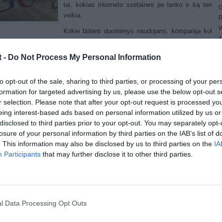
tai, kokias interneto svetaines jie lanko ir ką ten
G
veikia.
R
W
Kokie būtent duomenys naudojami, kompanija kol
1
enurodo.
4
t -
Do Not Process My Personal Information
is vartotojai gaus dovanų kodus, kuriuos galės panaudoti interneto
E
tuvėje „Amazon“. Papildymo įdiegimas įvertintas penkiais doleriais, dar
4
kis dolerius bus skiriama kas tris mėnesius.
G
to opt-out of the sale, sharing to third parties, or processing of your per
W
formation for targeted advertising by us, please use the below opt-out s
 finansuoja tyrimų kompanija „Knowledge Networks“.
r selection. Please note that after your opt-out request is processed y
amoje gali dalyvauti „Google“ naudotojai nuo 13 metų. Programa dar
eing interest-based ads based on personal information utilized by us or
sidėjo. Kol kas „Screenwise“ interneto puslapyje galima palikti savo
disclosed to third parties prior to your opt-out. You may separately opt-
oninio pašto adresą, į kurį ateis pranešimas apie registracijos pradžią.
losure of your personal information by third parties on the IAB’s list of
. This information may also be disclosed by us to third parties on the
IA
Participants
that may further disclose it to other third parties.
ost Views:
1,214
(No Ratings Yet)
l Data Processing Opt Outs
ormacinės technologijos