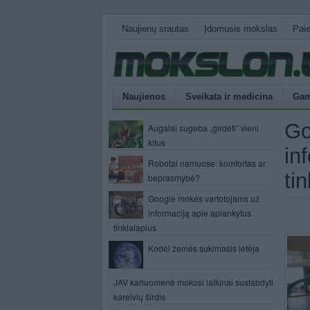
Naujienų srautas
Įdomusis mokslas
Pai
Naujienos
Sveikata ir medicina
Gam
Go
Augalai sugeba „girdėti” vieni
kitus
in
Robotai namuose: komfortas ar
ti
beprasmybė?
Google mokės vartotojams už
informaciją apie aplankytus
tinklalapius
Kodėl žemės sukimasis lėtėja
JAV kariuomenė mokosi laikinai sustabdyti
kareivių širdis