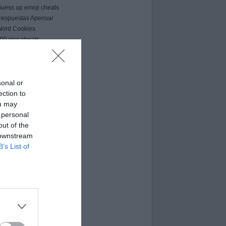
uess up emoji cheats
espuestas Apensar
ord Cookies
00 pics cheats
 bilder 1 wort lösungen
moji-quiz.com
 images 1 mot
ames-helper.com
sonal or
ord Bubbles answers
ection to
ou may
 personal
out of the
 downstream
B’s List of