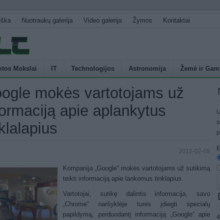
eška
Nuotraukų galerija
Video galerija
Žymos
Kontaktai
tos Mokslai
IT
Technologijos
Astronomija
Žemė ir Gam
ogle mokės vartotojams už
formaciją apie aplankytus
U
s
nklalapius
p
E
2012-02-09
Kompanija „Google“ mokės vartotojams už sutikimą
teikti informaciją apie lankomus tinklapius.
Vartotojai, sutikę dalintis informacija, savo
„Chrome“ naršyklėje turės įdiegti specialų
papildymą, perduodantį informaciją „Google“ apie
4