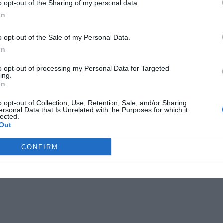
o opt-out of the Sharing of my personal data.
In
st navigation
dows 8 nebeliks Start mygtuko
Per „Skype“ plinta naujas virusas
→
o opt-out of the Sale of my Personal Data.
In
to opt-out of processing my Personal Data for Targeted
ing.
In
o opt-out of Collection, Use, Retention, Sale, and/or Sharing
ersonal Data that Is Unrelated with the Purposes for which it
lected.
Out
CONFIRM