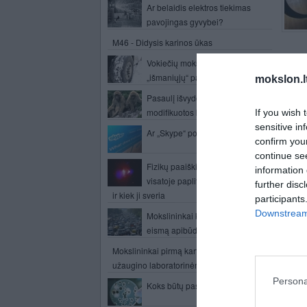
Ar belaidis elektros tiekimas
pavojingas gyvybei?
M46 - Didysis karinos ūkas
kas n
Vokiečių mokslininkai pristatė
„išmaniųjų“ padangų koncepciją
mokslon.l
Maina
parduo
Pasaulį išvydo pirmos genetiškai
po pen
modifikuotos beždžionės
If you wish 
sensitive in
Akciją
Ar „Skype“ pokalbiai yra sekami?
confirm you
Progr
continue se
nepra
Fizikų paaiškinimas kas yra
information 
elektr
visatoje paplitusi juodoji materija
further disc
ir kiek ji sveria
participants
Downstream 
Mokslininkai kuria išsamesnę,
eismą apibūdinančią sistemą
P
Mokslininkai pirmą kartą kiaulieną
užaugino laboratorinėmis sąlygomis
Persona
Koks būtų pasaulis be ligų?
Inf