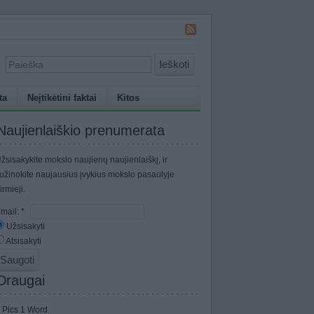
Ieškoti
ta
Neįtikėtini faktai
Kitos
Naujienlaiškio prenumerata
žsisakykite mokslo naujienų naujienlaiškį, ir
užinokite naujausius įvykius mokslo pasaulyje
irmieji.
mail:
*
Užsisakyti
Atsisakyti
Draugai
 Pics 1 Word