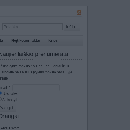
Ieškoti
ta
Neįtikėtini faktai
Kitos
Naujienlaiškio prenumerata
žsisakykite mokslo naujienų naujienlaiškį, ir
užinokite naujausius įvykius mokslo pasaulyje
irmieji.
mail:
*
Užsisakyti
Atsisakyti
Draugai
 Pics 1 Word