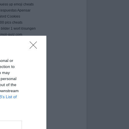
uess up emoji cheats
espuestas Apensar
ord Cookies
00 pics cheats
 bilder 1 wort lösungen
moji-quiz.com
 images 1 mot
ames-helper.com
ord Bubbles answers
sonal or
ection to
ou may
 personal
out of the
 downstream
B’s List of