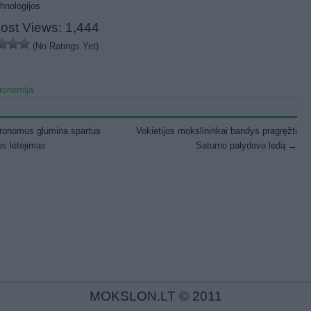
ost Views:
1,444
(No Ratings Yet)
ronomija
st navigation
ronomus glumina spartus
Vokietijos mokslininkai bandys pragręžti
s lėtėjimas
Saturno palydovo ledą
→
MOKSLON.LT © 2011