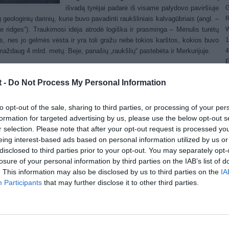
G
išvadą tyrėjai padarė iš visame palydovo paviršiuje
R
ų geologinių darinių, kurie buvo pavadinti raukšliniais kalvagūbriais (angl. –
W
le ridges“). Traukimosi idėja atrodė logiška ir prasminga – Mėnulis turėtų
1
is, nes jo gelmės vėsta ir yra toli gražu nebe tokios karštos, kokios buvo
4
maždaug 4 mlrd. metų. Beje, panašių „raukšlių“ pastebėta ir Merkurijuje.
E
ant to, nauji stebėjimų duomenys leidžia manyti, jog Mėnulio paviršius
4
riose vietose plečiasi. Tai patvirtina ir tyrėjų iš Smitsono instituto
t -
Do Not Process My Personal Information
G
mbijos apygarda, JAV) grupės vadovas Tomasas Votersas (Thomas
W
s).
to opt-out of the sale, sharing to third parties, or processing of your per
kosminis zondas „Lunar Reconnaissance Orbiter“ Mėnulio paviršiuje
formation for targeted advertising by us, please use the below opt-out s
avo plyšio pavidalo lomų (jos pavadintos „graben“), kurios susiformuoja tik
r selection. Please note that after your opt-out request is processed y
, kai kūnas plečiasi. Tokio tipo lomų Mėnulyje buvo rasta ir anksčiau,
eing interest-based ads based on personal information utilized by us or
 jos buvo nepaprastai senos. O štai naujai atrastoms lomoms nėra nė 50
disclosed to third parties prior to your opt-out. You may separately opt-
metų.
losure of your personal information by third parties on the IAB’s list of
. This information may also be disclosed by us to third parties on the
IA
tokį šių geologinių darinių amžių sufleruoja keletas lomose žiojinčių
Participants
that may further disclose it to other third parties.
ių. Netikėtos lomos galėjo susiformuoti dėl to, jog po Mėnulio paviršiumi
ias grunto „kišenes“ galėjo užpildyti magma. Taip žemės paviršius virš
 vietos iškildavo ir plyšdavo.
tabu atrasti ką nors absoliučiai netikėto, – NASA pranešime spaudai