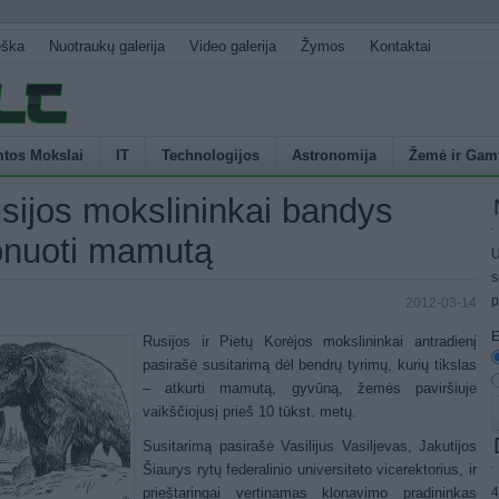
eška
Nuotraukų galerija
Video galerija
Žymos
Kontaktai
tos Mokslai
IT
Technologijos
Astronomija
Žemė ir Gam
sijos mokslininkai bandys
onuoti mamutą
U
s
p
2012-03-14
E
Rusijos ir Pietų Korėjos mokslininkai antradienį
pasirašė susitarimą dėl bendrų tyrimų, kurių tikslas
– atkurti mamutą, gyvūną, žemės paviršiuje
vaikščiojusį prieš 10 tūkst. metų.
Susitarimą pasirašė Vasilijus Vasiljevas, Jakutijos
Šiaurys rytų federalinio universiteto vicerektorius, ir
4
prieštaringai vertinamas klonavimo pradininkas