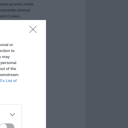
uess up emoji cheats
espuestas Apensar
ord Cookies
00 pics cheats
 bilder 1 wort lösungen
moji-quiz.com
 images 1 mot
sonal or
ames-helper.com
ection to
ord Bubbles answers
ou may
 personal
out of the
 downstream
B’s List of