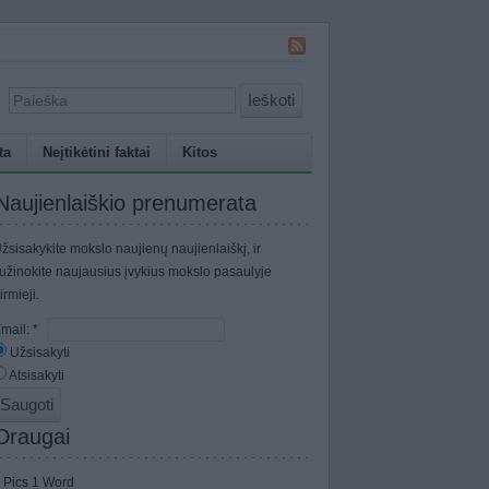
Ieškoti
ta
Neįtikėtini faktai
Kitos
Naujienlaiškio prenumerata
žsisakykite mokslo naujienų naujienlaiškį, ir
užinokite naujausius įvykius mokslo pasaulyje
irmieji.
mail:
*
Užsisakyti
Atsisakyti
Draugai
 Pics 1 Word