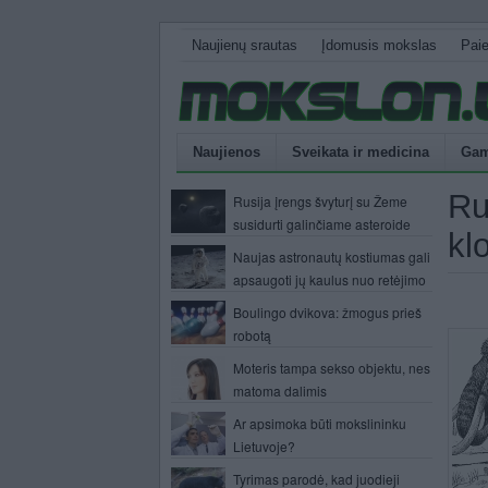
Naujienų srautas
Įdomusis mokslas
Pai
Naujienos
Sveikata ir medicina
Gam
Ru
Rusija įrengs švyturį su Žeme
susidurti galinčiame asteroide
kl
Naujas astronautų kostiumas gali
apsaugoti jų kaulus nuo retėjimo
Boulingo dvikova: žmogus prieš
robotą
Moteris tampa sekso objektu, nes
matoma dalimis
Ar apsimoka būti mokslininku
Lietuvoje?
Tyrimas parodė, kad juodieji