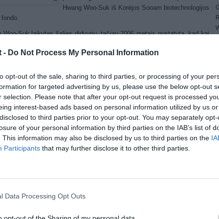
G
Hwang Woo-Suk iš Korėjos Sooam biotechnologijos
R
 fondo.
W
Woo-Suk laikytas šalies didvyriu, tačiau 2006 metais nustatyta, kad kai
1
jo tyrimai, susiję su žmogaus kamieninių ląstelių kūrimu, buvo suklastoti.
4
t -
Do Not Process My Personal Information
u jo 2005 metų darbą kuriant Snuppy, pirmąjį pasaulyje klonuotą šunį,
E
tai patvirtino.
4
to opt-out of the sale, sharing to third parties, or processing of your per
G
ninių ląstelių mokslininkų akys dabar krypsta į išnykusį mamutą. Dėl
formation for targeted advertising by us, please use the below opt-out s
W
o šiltėjimo atitirpo Sibiro amžinasis įšalas, kur rasta šio gyvūno liekanų.
r selection. Please note that after your opt-out request is processed y
 fondo atsotvai teigia šiais metais pradėsiantys tyrimus, jei Rusijos
eing interest-based ads based on personal information utilized by us or
rsitetas atsiųs palaikus. Projekte taip pat dalyvaus Pekino genomikos
disclosed to third parties prior to your opt-out. You may separately opt-
tas.
losure of your personal information by third parties on the IAB’s list of
. This information may also be disclosed by us to third parties on the
IA
Korėjos fondas žada perduoti technologiją Rusijos universitetui, kurie jau
Participants
that may further disclose it to other third parties.
avo bendrame projekte su Japonijos mokslininkais, kurio tikslas –
inti mamutą.
ji ir sunkiausia užduotis – atkurti mamuto ląsteles“, – naujienų agentūrai
igė kitas Pietų Korėjos instituto mokslininkas Hwang In-Sung. Jo kolegos
l Data Processing Opt Outs
 su Rusijos mokslininkais bandys rasti gerai išsilaikiusio audinio su
eistu genu.
o opt-out of the Sharing of my personal data.