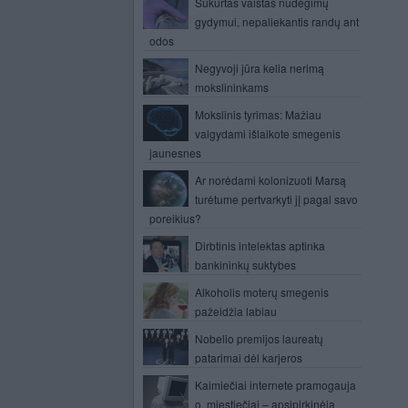
Sukurtas vaistas nudegimų
gydymui, nepaliekantis randų ant
odos
Negyvoji jūra kelia nerimą
mokslininkams
Mokslinis tyrimas: Mažiau
valgydami išlaikote smegenis
jaunesnes
Ar norėdami kolonizuoti Marsą
turėtume pertvarkyti jį pagal savo
poreikius?
Dirbtinis intelektas aptinka
bankininkų suktybes
Alkoholis moterų smegenis
pažeidžia labiau
Nobelio premijos laureatų
patarimai dėl karjeros
Kaimiečiai internete pramogauja
o, miestiečiai – apsipirkinėja