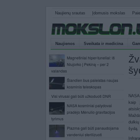
Naujienų srautas
Įdomusis mokslas
Pai
Naujienos
Sveikata ir medicina
Gam
Žv
Magnetiniai hiper-tuneliai: iš
Niujorko į Pekiną – per 2
šy
valandas
Šiandien bus paleistas naujas
kosminis teleskopas
Visi virusai gali būti užkoduoti DNR
NASA 
kaip 
NASA kosminiai palydovai
atsisk
pradėjo Mėnulio gravitacijos
Mažda
tyrimus
dulkių
Plazma gali būti panaudojama
šydą.
vandeniui sterilizuoti
Infrar