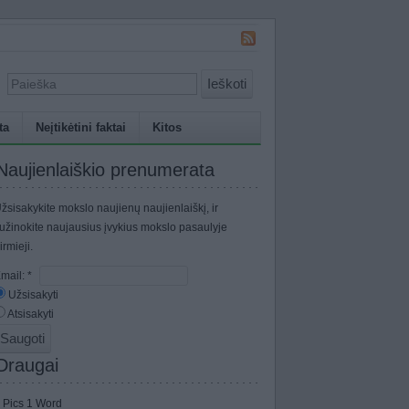
Ieškoti
ta
Neįtikėtini faktai
Kitos
Naujienlaiškio prenumerata
žsisakykite mokslo naujienų naujienlaiškį, ir
užinokite naujausius įvykius mokslo pasaulyje
irmieji.
mail:
*
Užsisakyti
Atsisakyti
Draugai
 Pics 1 Word