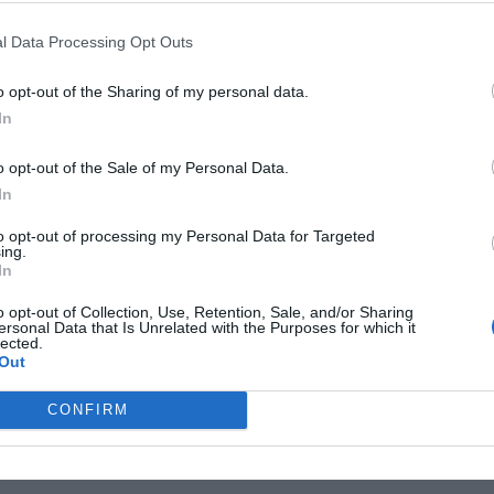
st navigation
osios skylės gali susikurti savo
Asteroidas Apofis 2036 m. balandžio 13
l Data Processing Opt Outs
ikas
d. tikrai gali susidurti su Žeme
→
o opt-out of the Sharing of my personal data.
In
o opt-out of the Sale of my Personal Data.
In
to opt-out of processing my Personal Data for Targeted
ing.
In
o opt-out of Collection, Use, Retention, Sale, and/or Sharing
ersonal Data that Is Unrelated with the Purposes for which it
lected.
Out
CONFIRM