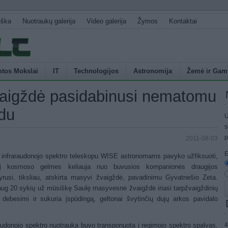
eška
Nuotraukų galerija
Video galerija
Žymos
Kontaktai
tos Mokslai
IT
Technologijos
Astronomija
Žemė ir Gam
aigždė pasidabinusi nematomu
du
U
s
p
2011-08-03
E
infraraudonojo spektro teleskopu WISE astronomams pavyko užfiksuoti,
į kosmoso gelmes keliauja nuo buvusios kompanionės draugijos
yrusi, tiksliau, atskirta masyvi žvaigždė, pavadinimu Gyvatnešio Zeta.
ug 20 sykių už mūsiškę Saulę masyvesnė žvaigždė iriasi tarpžvaigždinių
 debesimi ir sukuria įspūdingą, geltonai švytinčių dujų arkos pavidalo
4
audonojo spektro nuotrauka buvo transponuota į regimojo spektro spalvas,