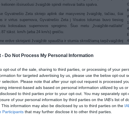
G
e kelionėn išsiruošusi žvaigždė spindi melsvai balta spalva.
R
se Gyvatnešio Zeta skriejo aplink dar masyvesnę žvaigždę, tačiau, šiai
W
us ir virtus supernova, Gyvatnešio Zeta į Visatos tolumas buvo tiesiog
1
esta kolosalaus supernovos sprogimo. Šiuo metu „žvaigždė-našlaitė“
4
a 87 tūkst. km/h (arba 24 km/s) greičiu.
E
4
e erdve skriejanti žvaigždė spaudžia ir stumia skrodžiamą tarpžvaigždinį
G
ulkių debesį bei sukuria švytintį šydą (angl. k. – „bow shock“). Panaši
W
susiformuoja greitaeigiam kateriui skrodžiant vandens paviršių. Medžiaga
t -
Do Not Process My Personal Information
„bangoje“ slegiama taip intensyviai, kad ima švytėti infraraudonojo spektro
je. Būtent šį švytėjimą ir užfiksavo WISE (Wide-field Infrared Survey
to opt-out of the sale, sharing to third parties, or processing of your per
er) – regimojo spektro diapazone šis šydas nėra matomas.
formation for targeted advertising by us, please use the below opt-out s
ost Views:
1,119
r selection. Please note that after your opt-out request is processed y
eing interest-based ads based on personal information utilized by us or
(No Ratings Yet)
disclosed to third parties prior to your opt-out. You may separately opt-
losure of your personal information by third parties on the IAB’s list of
. This information may also be disclosed by us to third parties on the
IA
Participants
that may further disclose it to other third parties.
ronomija