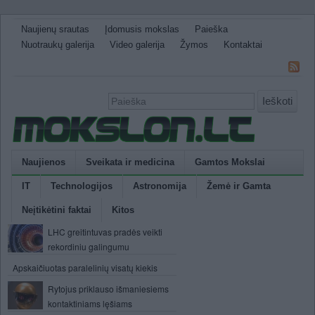
Naujienų srautas
Įdomusis mokslas
Paieška
Nuotraukų galerija
Video galerija
Žymos
Kontaktai
Ieškoti
Naujienos
Sveikata ir medicina
Gamtos Mokslai
IT
Technologijos
Astronomija
Žemė ir Gamta
Neįtikėtini faktai
Kitos
LHC greitintuvas pradės veikti
rekordiniu galingumu
Apskaičiuotas paralelinių visatų kiekis
Rytojus priklauso išmaniesiems
kontaktiniams lęšiams