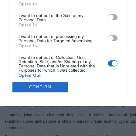
Opted In
Rečiausi žemėje aptinkami
I want to opt-out of the Sale of my
cheminiai elementai
Personal Data.
Opted In
2011
I want to opt-out of processing my
Personal Data for Targeted Advertising.
Britų Geologinių Tyrimų komanda paskelbė 5
Opted In
elementų sąrašą, kurių ištekliai gali išnykti. 
I want to opt-out of Collection, Use,
Bloodworth‘as iš BGT, teigia, kad tai yra
Retention, Sale, and/or Sharing of my
tikėtina, tačiau rizika yra, ir ją sukelia žmogus
Personal Data that Is Unrelated with the
Purposes for which it was collected.
Kaip rizikos faktoriai yra minimi vėlavima
Opted Out
resursų radimo ir jų sunaudojimo, avar
geopolitika ir išteklių nacionalizavimas. Atiti
CONFIRM
valstybės yra vienintelės tam tikrų ele
tiekėjos. Kinijoje yra net 97 % visų retųjų žemės elementų ir ji yra pagr
valstybė, atsakinga už visų 52-ų sąraše esančių elementų išgavimą.
Į sąrašą įeina tokie elementai kaip indis ir niobis, naudojami įvai
skaitmeniniuose prietaisuose ir stibis – sąrašo viršuje esantis ugniai at
elementas.