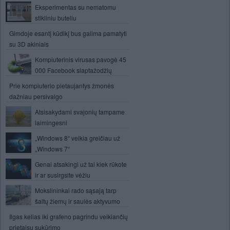
Eksperimentas su nematomu
stikliniu buteliu
Gimdoje esantį kūdikį bus galima pamatyti
su 3D akiniais
Kompiuterinis virusas pavogė 45
000 Facebook slaptažodžių
Prie kompiuterio pietaujantys žmonės
dažniau persivalgo
Atsisakydami svajonių tampame
laimingesni
„Windows 8“ veikia greičiau už
„Windows 7“
Genai atsakingi už tai kiek rūkote
ir ar susirgsite vėžiu
Mokslininkai rado sąsają tarp
šaltų žiemų ir saulės aktyvumo
Ilgas kelias iki grafeno pagrindu veikiančių
prietaisų sukūrimo