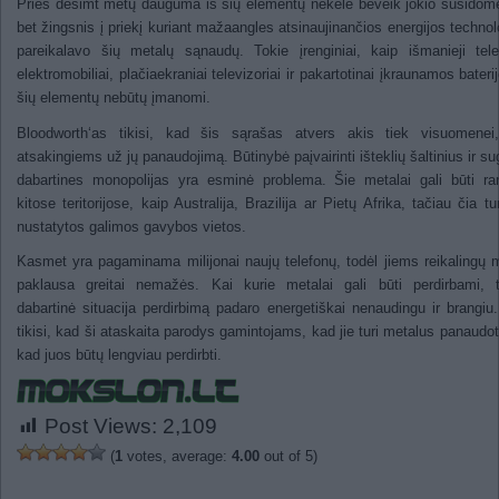
Prieš dešimt metų dauguma iš šių elementų nekėlė beveik jokio susidom
bet žingsnis į priekį kuriant mažaangles atsinaujinančios energijos technol
pareikalavo šių metalų sąnaudų. Tokie įrenginiai, kaip išmanieji tele
elektromobiliai, plačiaekraniai televizoriai ir pakartotinai įkraunamos bateri
šių elementų nebūtų įmanomi.
Bloodworth‘as tikisi, kad šis sąrašas atvers akis tiek visuomenei,
atsakingiems už jų panaudojimą. Būtinybė paįvairinti išteklių šaltinius ir sug
dabartines monopolijas yra esminė problema. Šie metalai gali būti r
kitose teritorijose, kaip Australija, Brazilija ar Pietų Afrika, tačiau čia tur
nustatytos galimos gavybos vietos.
Kasmet yra pagaminama milijonai naujų telefonų, todėl jiems reikalingų 
paklausa greitai nemažės. Kai kurie metalai gali būti perdirbami, t
dabartinė situacija perdirbimą padaro energetiškai nenaudingu ir brangi
tikisi, kad ši ataskaita parodys gamintojams, kad jie turi metalus panaudoti
kad juos būtų lengviau perdirbti.
Post Views:
2,109
(
1
votes, average:
4.00
out of 5)