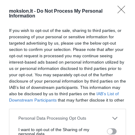
Lietuva - atsilikėlė technologijose
mokslon.lt -
Do Not Process My Personal
Information
Robotas žmogaus veidu
If you wish to opt-out of the sale, sharing to third parties, or
processing of your personal or sensitive information for
Mokslininkai atveria elektrinę
targeted advertising by us, please use the below opt-out
jungtį gyvoms ląstelėms
section to confirm your selection. Please note that after your
Gatvių apšvietimo stulpus pakeis švytintys
opt-out request is processed you may continue seeing
medžiai?
interest-based ads based on personal information utilized by
us or personal information disclosed to third parties prior to
Mokslininkai paralyžių sukėlė naudodami
your opt-out. You may separately opt-out of the further
ultravioletinės šviesos spindulį
disclosure of your personal information by third parties on the
Kinų erdvėlaivis sėkmingai
IAB’s list of downstream participants. This information may
prisijungė prie kosminės stoties
also be disclosed by us to third parties on the
IAB’s List of
Downstream Participants
that may further disclose it to other
Mokslininkai sukūrė dirbtinius
third parties.
raudonuosius kraujo kūnelius
Orkos - galingiausi plėšrūnai
Personal Data Processing Opt Outs
Seksas, gimęs iš kietųjų uolienų
I want to opt-out of the Sharing of my
ir sunkiojo metalo
personal data.