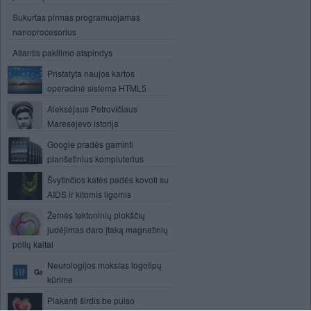
Sukurtas pirmas programuojamas
nanoprocesorius
Atlantis pakilimo atspindys
Pristatyta naujos kartos
operacinė sistema HTML5
Aleksėjaus Petrovičiaus
Maresejevo istorija
Google pradės gaminti
planšetinius kompiuterius
Švytinčios katės padės kovoti su
AIDS ir kitomis ligomis
Žemės tektoninių plokščių
judėjimas daro įtaką magnetinių
polių kaitai
Neurologijos mokslas logotipų
kūrime
Plakanti širdis be pulso