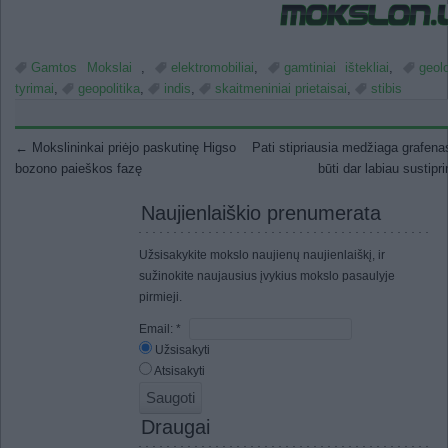
Gamtos Mokslai
,
elektromobiliai
,
gamtiniai ištekliai
,
geolo
tyrimai
,
geopolitika
,
indis
,
skaitmeniniai prietaisai
,
stibis
Post navigation
←
Mokslininkai priėjo paskutinę Higso
Pati stipriausia medžiaga grafenas
bozono paieškos fazę
būti dar labiau sustipr
Naujienlaiškio prenumerata
Užsisakykite mokslo naujienų naujienlaiškį, ir
sužinokite naujausius įvykius mokslo pasaulyje
pirmieji.
Email:
*
Užsisakyti
Atsisakyti
Draugai